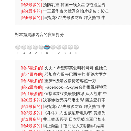
(图)
[給3最多的]
预防乳癌 韩国一线女星惊艳造型秀
(图)
[給4最多的]
十三届华表奖优秀合拍片提名：长江
七号
[給5最多的]
恒指瀉377失最後防線 踩入熊市 中
央放水無
對本篇資訊內容的質量打分:
-5
-4
-3
-2
-1
0
1
2
3
4
5
[給-5最多的]
丈夫：希望李英爱叫我哥哥 但她总
叫我总裁先
[給-4最多的]
邓加宣布辞去巴西主帅 拒绝大罗之
人含恨离
[給-3最多的]
重庆A级景区接待游客超千万
[給-2最多的]
Facebook与Skype合作推视频聊天
功能
[給-1最多的]
恒指瀉377失最後防線 踩入熊市 中
央放水無
[給0最多的]
决赛惨败无碍马琳出彩 四连亚打不
倒奥运会
[給1最多的]
恒指瀉377失最後防線 踩入熊市 中
央放水無
[給2最多的]
《斗牛》入围威尼斯电影节 黄渤为
戏受伤一
[給3最多的]
井上雄彥圓夢 日本男籃進軍巴黎奧
運
[給4最多的]
網上熱話｜屯門惡人刀削麵終結業