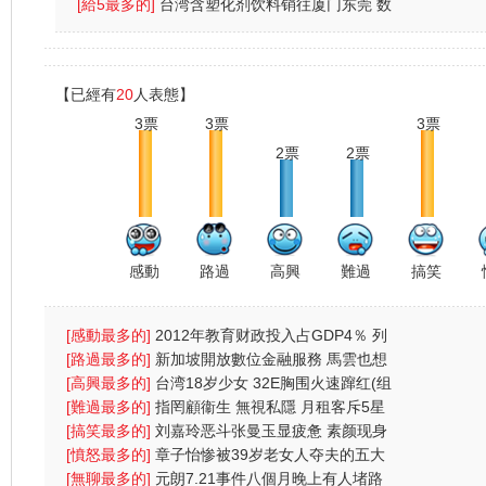
網民：為兩蚊
[給5最多的]
台湾含塑化剂饮料销往厦门东莞 数
量约五六
【已經有
20
人表態】
3票
3票
3票
2票
2票
感動
路過
高興
難過
搞笑
[感動最多的]
2012年教育财政投入占GDP4％ 列
财政支出首位
[路過最多的]
新加坡開放數位金融服務 馬雲也想
搶杯羹
[高興最多的]
台湾18岁少女 32E胸围火速蹿红(组
图)
[難過最多的]
指罔顧衞生 無視私隱 月租客斥5星
酒店4宗罪
[搞笑最多的]
刘嘉玲恶斗张曼玉显疲惫 素颜现身
太阳镜遮
[憤怒最多的]
章子怡惨被39岁老女人夺夫的五大
原因
[無聊最多的]
元朗7.21事件八個月晚上有人堵路