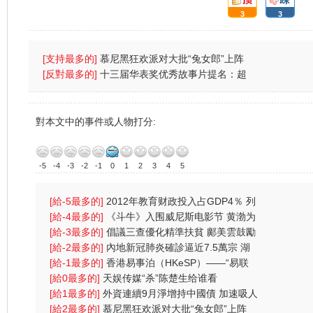
3
3
[支持最多的]
慕尼黑狂欢派对大批“兔女郎”上阵
(图)
[反對最多的]
十三届华表奖优秀故事片提名：超
强台风
對本文中的事件或人物打分:
-5
-4
-3
-2
-1
0
1
2
3
4
5
[給-5最多的]
2012年教育财政投入占GDP4％ 列
财政支出首位
[給-4最多的]
《斗牛》入围威尼斯电影节 黄渤为
戏受伤一
[給-3最多的]
倡議三查優化精準扶貧 鄺美雲鼓勵
中港學生
[給-2最多的]
內地新冠肺炎確診逼近7.5萬宗 湖
北逾2000人
[給-1最多的]
香港易事泊（HKeSP）——“易联
（eLink）”项目
[給0最多的]
天娱传媒“杀”陈楚生给谁看
[給1最多的]
外資連續9月淨增持中國債 加速吸人
幣資產
[給2最多的]
慕尼黑狂欢派对大批“兔女郎”上阵