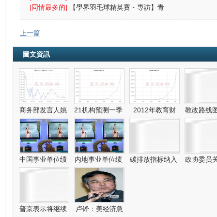
警方放催
[同情最多的]
【學界羽毛球精英賽・專訪】青
中：放下成敗
上一篇
圖文資訊
商务部发言人姚
21机构预测一季
2012年教育财
教改路线
政
中国事业单位绩
内地事业单位绩
碳排放指标纳入
政协委员
普京表示将继续
卢锋：美经济急