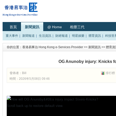
首頁
新聞資訊
@ Home
相册三代
重大事件
|
新聞報道
|
生活資訊
|
財經報道
|
明星娛樂
|
體育資訊
|
科技世
你的位置：
香港易事泊 Hong Kong e-Services Provider
>>
新聞資訊
>>
體育資
OG Anunoby injury: Knicks f
發佈者：
Bill
排行榜
時間：2026年5月08日 09:46
Scroll back up to restore default view.