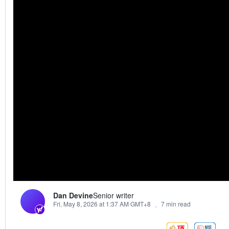
Dan Devine
Senior writer
Fri, May 8, 2026 at 1:37 AM GMT+8
7 min read
·
頂:
踩: