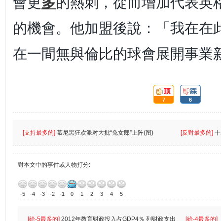
會更
多
的熱刺，從而增加代表英
的機會。他加盟後說：「我在在
在一間無與倫比的球會展開事業
頂:
踩:
7
6
[支持最多的]
慕尼黑狂欢派对大批“兔女郎”上阵(图)
[反對最多的]
十
對本文中的事件或人物打分:
-5
-4
-3
-2
-1
0
1
2
3
4
5
[給-5最多的]
2012年教育财政投入占GDP4％ 列财政支出
[給-4最多的]