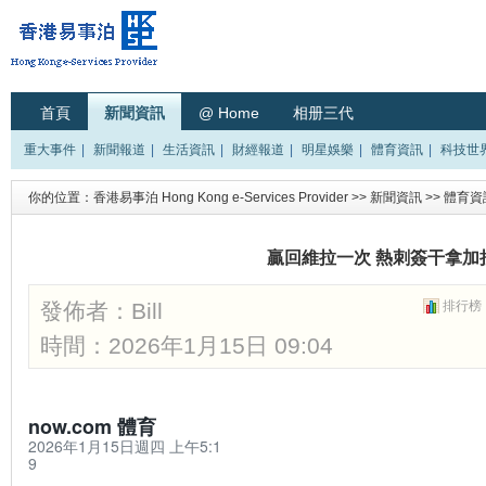
首頁
新聞資訊
@ Home
相册三代
重大事件
|
新聞報道
|
生活資訊
|
財經報道
|
明星娛樂
|
體育資訊
|
科技世
你的位置：
香港易事泊 Hong Kong e-Services Provider
>>
新聞資訊
>>
體育資
贏回維拉一次 熱刺簽干拿加
發佈者：
Bill
排行榜
時間：2026年1月15日 09:04
now.com 體育
2026年1月15日週四 上午5:1
9