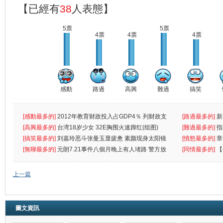
【已經有
38
人表態】
5票
5票
4票
4票
4票
感動
路過
高興
難過
搞笑
[感動最多的]
2012年教育财政投入占GDP4％ 列财政支
[路過最多的]
新
出首位
[高興最多的]
台湾18岁少女 32E胸围火速蹿红(组图)
[難過最多的]
指
[搞笑最多的]
刘嘉玲恶斗张曼玉显疲惫 素颜现身太阳镜
罪
[憤怒最多的]
章
遮
[無聊最多的]
元朗7.21事件八個月晚上有人堵路 警方放
[同情最多的]
【
催
敗
上一篇
圖文資訊