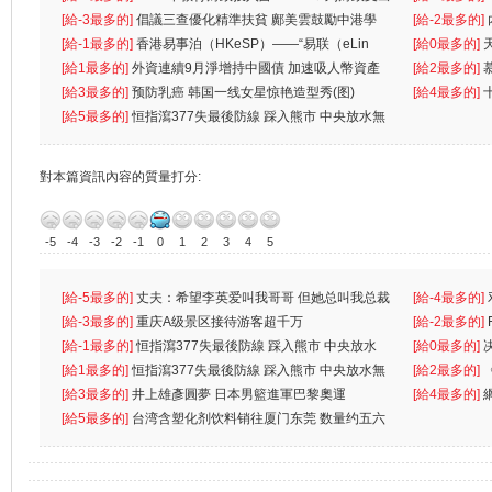
首位
[給-3最多的]
倡議三查優化精準扶貧 鄺美雲鼓勵中港學
一
[給-2最多的]
生
[給-1最多的]
香港易事泊（HKeSP）——“易联（eLin
人
[給0最多的]
k）”项目
[給1最多的]
外資連續9月淨增持中國債 加速吸人幣資產
[給2最多的]
[給3最多的]
预防乳癌 韩国一线女星惊艳造型秀(图)
[給4最多的]
[給5最多的]
恒指瀉377失最後防線 踩入熊市 中央放水無
對本篇資訊內容的質量打分:
-5
-4
-3
-2
-1
0
1
2
3
4
5
[給-5最多的]
丈夫：希望李英爱叫我哥哥 但她总叫我总裁
[給-4最多的]
先
[給-3最多的]
重庆A级景区接待游客超千万
离
[給-2最多的]
[給-1最多的]
恒指瀉377失最後防線 踩入熊市 中央放水
[給0最多的]
無
[給1最多的]
恒指瀉377失最後防線 踩入熊市 中央放水無
[給2最多的]
[給3最多的]
井上雄彥圓夢 日本男籃進軍巴黎奧運
[給4最多的]
[給5最多的]
台湾含塑化剂饮料销往厦门东莞 数量约五六
兩蚊