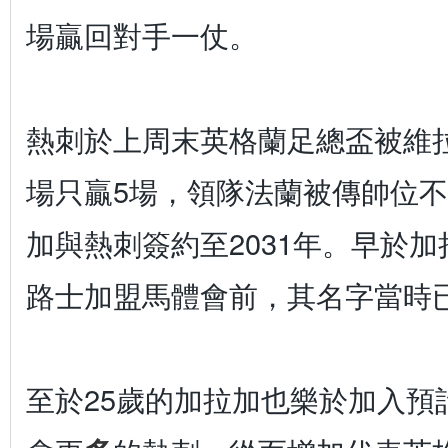
場贏回對手一仗。
熱刺於上周末英格蘭足總盃被維拉
場只贏5場，領隊法蘭被傳帥位
加與熱刺簽約至2031年。早於加
路士加盟馬體會前，其名字當時
至於25歲的加拉加也樂於加入預