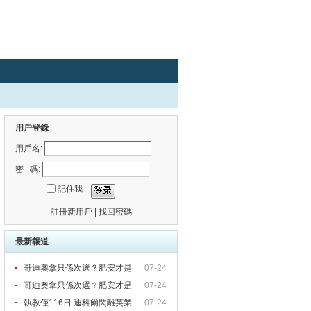
用戶登錄
用戶名:
密 碼:
記住我
註冊新用戶
|
找回密碼
最新報道
哥迪奧拿只係次選？肥安才是
07-24
「
哥迪奧拿只係次選？肥安才是
07-24
「
執教僅116日 迪科爾閃離英業
07-24