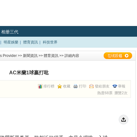
相册三代
|
明星娛樂
|
體育資訊
|
科技世界
 Provider
>>
新聞資訊
>>
體育資訊
>> 詳細內容
AC米蘭1球贏打吡
排行榜
收藏
打印
發給朋友
舉報
熱度68票 瀏覽2次