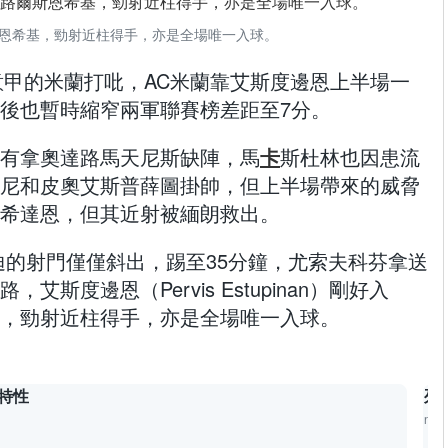
恩希基，勁射近柱得手，亦是全場唯一入球。
】周日意甲的米蘭打吡，AC米蘭靠艾斯度邊恩上半場一
後也暫時縮窄兩軍聯賽榜差距至7分。
有拿奧達路馬天尼斯缺陣，馬
卡
斯杜林也因患流
尼和皮奧艾斯普薛圖掛帥，但上半場帶來的威脅
希達恩，但其近射被緬朗救出。
迪的射門僅僅斜出，踢至35分鐘，尤索夫科芬拿送
斯度邊恩（Pervis Estupinan）剛好入
，勁射近柱得手，亦是全場唯一入球。
特性
列
now