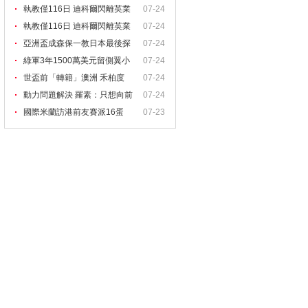
執教僅116日 迪科爾閃離英業
07-24
執教僅116日 迪科爾閃離英業
07-24
亞洲盃成森保一教日本最後探
07-24
綠軍3年1500萬美元留側翼小
07-24
世盃前「轉籍」澳洲 禾柏度
07-24
動力問題解決 羅素：只想向前
07-24
國際米蘭訪港前友賽派16蛋
07-23
斯聯英足盃贈諾域治3蛋
.com 體育