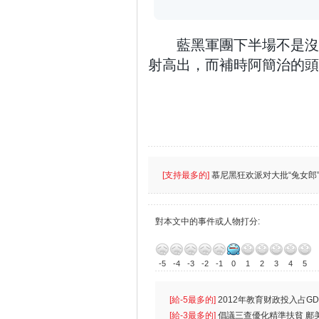
藍黑軍團下半場不是沒
射高出，而補時阿簡治的頭
[支持最多的]
慕尼黑狂欢派对大批“兔女郎”
對本文中的事件或人物打分:
-5
-4
-3
-2
-1
0
1
2
3
4
5
[給-5最多的]
2012年教育财政投入占GD
首位
[給-3最多的]
倡議三查優化精準扶貧 鄺