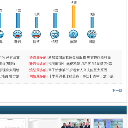
6票
票
4票
4票
3票
3票
興
難過
搞笑
憤怒
無聊
同情
4％ 列财政支
[路過最多的]
新加坡開放數位金融服務 馬雲也想搶杯羹
蹿红(组图)
[難過最多的]
指罔顧衞生 無視私隱 月租客斥5星酒店4宗
颜现身太阳镜
罪
[憤怒最多的]
章子怡惨被39岁老女人夺夫的五大原因
人堵路 警方放
[同情最多的]
【學界羽毛球精英賽・專訪】青中：放下成
敗
下一篇