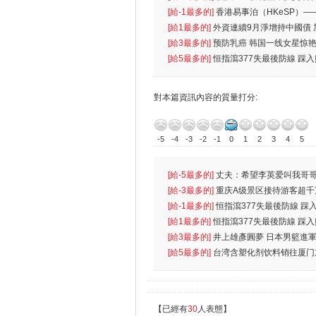
生
[給-1最多的]
香港易事泊（HKeSP）——
k）”项目
[給1最多的]
外資連續9月淨增持中國債
[給3最多的]
预防乳癌 韩国一线女星惊艳
[給5最多的]
恒指瀉377失最後防線 踩
對本篇資訊內容的質量打分:
-5
-4
-3
-2
-1
0
1
2
3
4
5
[給-5最多的]
丈夫：希望李英爱叫我哥哥
先
[給-3最多的]
重庆A级景区接待游客超千
[給-1最多的]
恒指瀉377失最後防線 踩
無
[給1最多的]
恒指瀉377失最後防線 踩
[給3最多的]
井上雄彥圓夢 日本男籃進
[給5最多的]
台湾含塑化剂饮料销往厦门
【已經有
30
人表態】