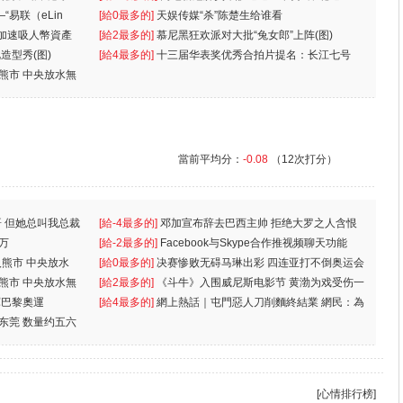
“易联（eLin
人
[給0最多的]
天娱传媒“杀”陈楚生给谁看
 加速吸人幣資產
[給2最多的]
慕尼黑狂欢派对大批“兔女郎”上阵(图)
造型秀(图)
[給4最多的]
十三届华表奖优秀合拍片提名：长江七号
入熊市 中央放水無
當前平均分：
-0.08
（12次打分）
 但她总叫我总裁
[給-4最多的]
邓加宣布辞去巴西主帅 拒绝大罗之人含恨
万
离
[給-2最多的]
Facebook与Skype合作推视频聊天功能
入熊市 中央放水
[給0最多的]
决赛惨败无碍马琳出彩 四连亚打不倒奥运会
入熊市 中央放水無
[給2最多的]
《斗牛》入围威尼斯电影节 黄渤为戏受伤一
軍巴黎奧運
[給4最多的]
網上熱話｜屯門惡人刀削麵終結業 網民：為
东莞 数量约五六
兩蚊
[心情排行榜]