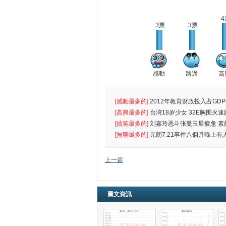
4
3票
3票
感動
路過
高
[感動最多的]
2012年教育财政投入占GDP
出首位
[高興最多的]
台湾18岁少女 32E胸围火速
[搞笑最多的]
刘嘉玲恶斗张曼玉显疲惫 素
遮
[無聊最多的]
元朗7.21事件八個月晚上有
催
上一篇
圖文資訊