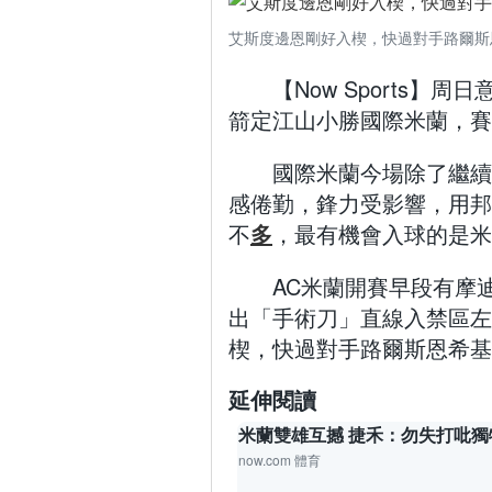
艾斯度邊恩剛好入楔，快過對手路爾斯
【Now Sports
箭定江山小勝國際米蘭，賽
國際米蘭今場除了繼續
感倦勤，鋒力受影響，用邦
不
多
，最有機會入球的是米
AC米蘭開賽早段有摩
出「手術刀」直線入禁區左路，艾
楔，快過對手路爾斯恩希基
延伸閱讀
米蘭雙雄互撼 捷禾：勿失打吡獨
now.com 體育