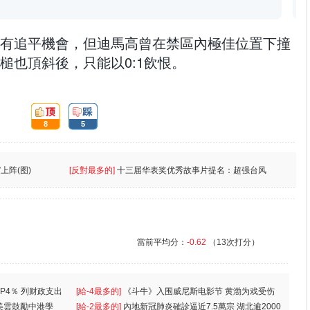
有追平機會，但迪馬高曾在禁區內極佳位置下撞
槌也頂斜後，只能以0:1飲恨。
頂:
踩:
8
5
上阵(图)
[反對最多的]
十三届华表奖优秀故事片提名：超强台风
當前平均分：
-0.62
（13次打分）
P4％ 列财政支出
[給-4最多的]
《斗牛》入围威尼斯电影节 黄渤为戏受伤
美雲鼓勵中港學
一
[給-2最多的]
內地新冠肺炎確診逼近7.5萬宗 湖北逾2000