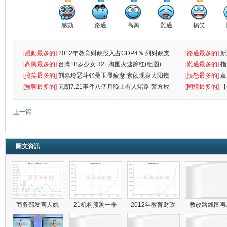
感動
路過
高興
難過
搞笑
[感動最多的]
2012年教育财政投入占GDP4％ 列财政支
[路過最多的]
新
出首位
[高興最多的]
台湾18岁少女 32E胸围火速蹿红(组图)
[難過最多的]
指
[搞笑最多的]
刘嘉玲恶斗张曼玉显疲惫 素颜现身太阳镜
罪
[憤怒最多的]
章
遮
[無聊最多的]
元朗7.21事件八個月晚上有人堵路 警方放
[同情最多的]
【
催
敗
上一篇
圖文資訊
商务部发言人姚
21机构预测一季
2012年教育财政
教改路线图