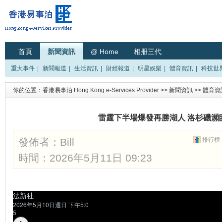
首頁
新聞資訊
@ Home
相册三代
重大事件
|
新聞報道
|
生活資訊
|
財經報道
|
明星娛樂
|
體育資訊
|
科技世
你的位置：
香港易事泊 Hong Kong e-Services Provider
>>
新聞資訊
>>
體育資
雷霆下半場爆發再勝湖人 洛杉磯瀕
發佈者：
Bill
排行榜
時間：2026年5月11日 09:23
法新社
2026年5月10日週日 下午5:0
5