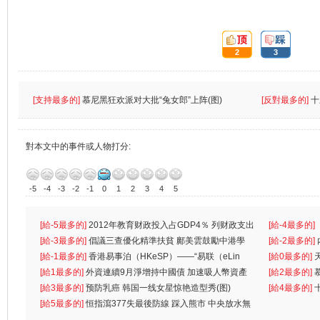
頂:
踩:
2
3
[支持最多的]
慕尼黑狂欢派对大批“兔女郎”上阵(图)
[反對最多的]
十
對本文中的事件或人物打分:
-5
-4
-3
-2
-1
0
1
2
3
4
5
[給-5最多的]
2012年教育财政投入占GDP4％ 列财政支出
[給-4最多的]
首位
[給-3最多的]
倡議三查優化精準扶貧 鄺美雲鼓勵中港學
一
[給-2最多的]
生
[給-1最多的]
香港易事泊（HKeSP）——“易联（eLin
人
[給0最多的]
k）”项目
[給1最多的]
外資連續9月淨增持中國債 加速吸人幣資產
[給2最多的]
[給3最多的]
预防乳癌 韩国一线女星惊艳造型秀(图)
[給4最多的]
[給5最多的]
恒指瀉377失最後防線 踩入熊市 中央放水無