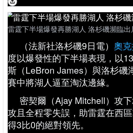
雷霆下半場爆發再勝湖人 洛杉磯瀕臨出
（法新社洛杉磯9日電）
奧克
度以爆發性的下半場表現，以13
斯（LeBron James）與洛杉
賽中將湖人逼至淘汰邊緣。
密契爾（Ajay Mitchell）
攻且全程零失誤，助雷霆在西區
得3比0的絕對領先。