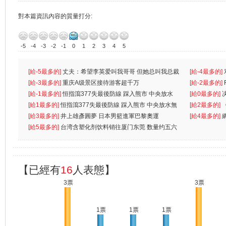
對本篇資訊內容的質量打分:
-5
-4
-3
-2
-1
0
1
2
3
4
5
[給-5最多的]
丈夫：希望李英爱叫我哥哥 但她总叫我总裁
[給-4最多的]
先
[給-3最多的]
重庆A级景区接待游客超千万
离
[給-2最多的]
[給-1最多的]
恒指瀉377失最後防線 踩入熊市 中央放水
[給0最多的]
無
[給1最多的]
恒指瀉377失最後防線 踩入熊市 中央放水無
[給2最多的]
[給3最多的]
井上雄彥圓夢 日本男籃進軍巴黎奧運
[給4最多的]
[給5最多的]
台湾含塑化剂饮料销往厦门东莞 数量约五六
兩蚊
【已經有
16
人表態】
3票
3票
1票
1票
1票