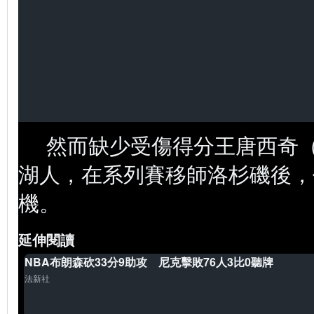
然而缺少受傷得分王唐西奇（Luk
湖人，在系列賽移師洛杉磯後，
機。
延伸閱讀
NBA布朗森砍33分9助攻 尼克擊敗76人3比0聽牌
法新社