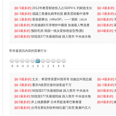
[給-5最多的]
2012年教育财政投入占GDP4％ 列财政支出
[給-4最多的]
首位
[給-3最多的]
倡議三查優化精準扶貧 鄺美雲鼓勵中港學
一
[給-2最多的]
生
[給-1最多的]
香港易事泊（HKeSP）——“易联（eLin
人
[給0最多的]
k）”项目
[給1最多的]
外資連續9月淨增持中國債 加速吸人幣資產
[給2最多的]
[給3最多的]
预防乳癌 韩国一线女星惊艳造型秀(图)
[給4最多的]
[給5最多的]
恒指瀉377失最後防線 踩入熊市 中央放水無
對本篇資訊內容的質量打分:
-5
-4
-3
-2
-1
0
1
2
3
4
5
[給-5最多的]
丈夫：希望李英爱叫我哥哥 但她总叫我总裁
[給-4最多的]
先
[給-3最多的]
重庆A级景区接待游客超千万
离
[給-2最多的]
[給-1最多的]
恒指瀉377失最後防線 踩入熊市 中央放水
[給0最多的]
無
[給1最多的]
恒指瀉377失最後防線 踩入熊市 中央放水無
[給2最多的]
[給3最多的]
井上雄彥圓夢 日本男籃進軍巴黎奧運
[給4最多的]
[給5最多的]
台湾含塑化剂饮料销往厦门东莞 数量约五六
兩蚊