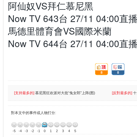
阿仙奴VS拜仁慕尼黑
Now TV 643台 27/11 04:00直
馬德里體育會VS國際米蘭
Now TV 644台 27/11 04:00直
頂:
踩:
8
8
[支持最多的]
慕尼黑狂欢派对大批“兔女郎”上阵(图)
[反對最多的]
十
對本文中的事件或人物打分:
-5
-4
-3
-2
-1
0
1
2
3
4
5