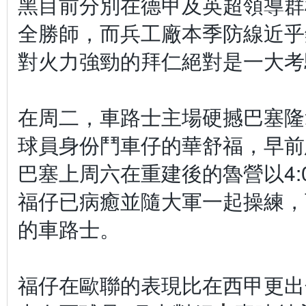
黑目前分別在德甲及英超領導群
全勝師，而兵工廠本季防線近乎
對火力強勁的拜仁絕對是一大考
在周二，車路士主場硬撼巴塞隆
球員身份鬥車仔的華舒福，早前
巴塞上周六在重建後的魯營以4:
福仔已病癒並隨大軍一起操練，
的車路士。
福仔在歐聯的表現比在西甲更出