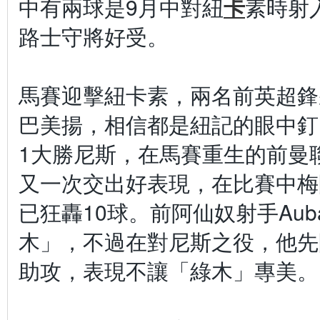
中有兩球是9月中對紐
卡
素時射
路士守將好受。
馬賽迎擊紐卡素，兩名前英超鋒
巴美揚，相信都是紐記的眼中釘
1大勝尼斯，在馬賽重生的前曼
又一次交出好表現，在比賽中梅
已狂轟10球。前阿仙奴射手Au
木」，不過在對尼斯之役，他先
助攻，表現不讓「綠木」專美。