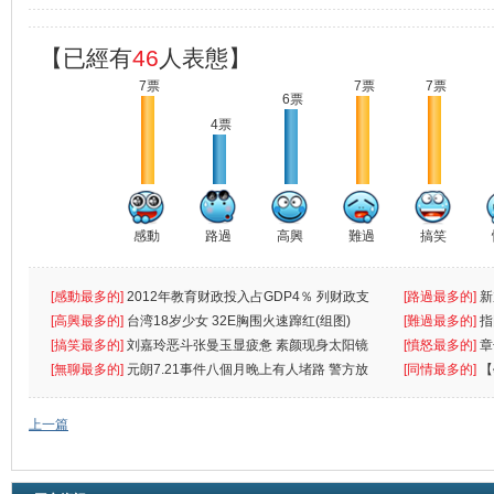
【已經有
46
人表態】
7票
7票
7票
6票
4票
感動
路過
高興
難過
搞笑
[感動最多的]
2012年教育财政投入占GDP4％ 列财政支
[路過最多的]
新
出首位
[高興最多的]
台湾18岁少女 32E胸围火速蹿红(组图)
[難過最多的]
指
[搞笑最多的]
刘嘉玲恶斗张曼玉显疲惫 素颜现身太阳镜
罪
[憤怒最多的]
章
遮
[無聊最多的]
元朗7.21事件八個月晚上有人堵路 警方放
[同情最多的]
【
催
敗
上一篇