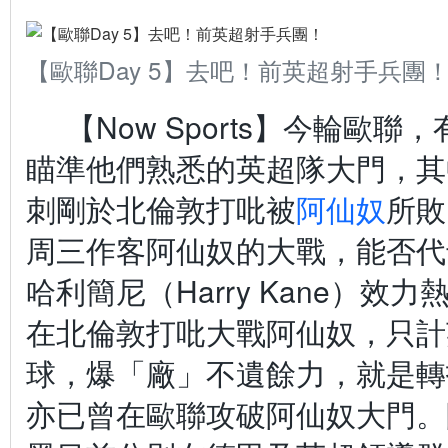
【歐聯Day 5】去吧！前英超射手兵團
【Now Sports】今輪歐聯，
瞄準他們熟悉的英超隊大門，其
刺剛於北倫敦打吡被
阿仙奴
所敗
周三作客阿仙奴的大戰，能否代
哈利簡尼（Harry Kane）效
在北倫敦打吡大戰阿仙奴，只計英
球，爆「廠」不遺餘力，就是轉
亦已曾在歐聯攻破阿仙奴大門。