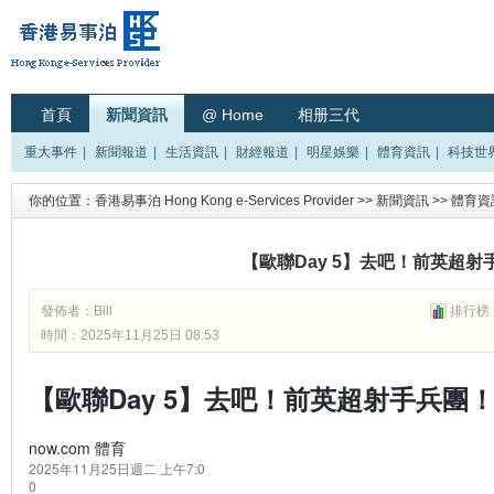
首頁
新聞資訊
@ Home
相册三代
重大事件
|
新聞報道
|
生活資訊
|
財經報道
|
明星娛樂
|
體育資訊
|
科技世
你的位置：
香港易事泊 Hong Kong e-Services Provider
>>
新聞資訊
>>
體育資
【歐聯Day 5】去吧！前英超射
發佈者：
Bill
排行榜
時間：2025年11月25日 08:53
【歐聯Day 5】去吧！前英超射手兵團
now.com 體育
2025年11月25日週二 上午7:0
0