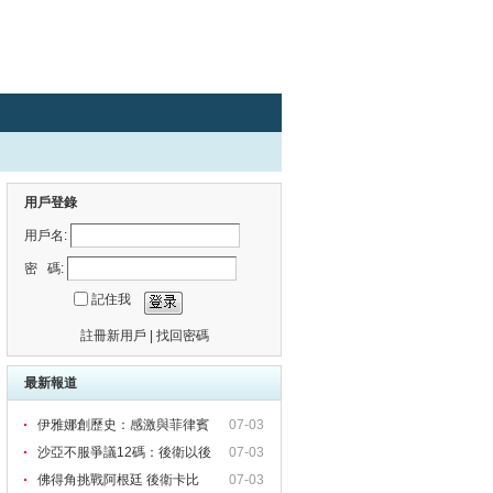
用戶登錄
用戶名:
密 碼:
記住我
註冊新用戶
|
找回密碼
最新報道
伊雅娜創歷史：感激與菲律賓
07-03
球
沙亞不服爭議12碼：後衛以後
07-03
唔
佛得角挑戰阿根廷 後衛卡比
07-03