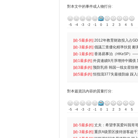
對本文中的事件或人物打分:
-5
-4
-3
-2
-1
0
1
2
3
4
5
[給-5最多的]
2012年教育财政投入占GD
首位
[給-3最多的]
倡議三查優化精準扶貧 鄺
生
[給-1最多的]
香港易事泊（HKeSP）——
k）”项目
[給1最多的]
外資連續9月淨增持中國債
[給3最多的]
预防乳癌 韩国一线女星惊艳
[給5最多的]
恒指瀉377失最後防線 踩
對本篇資訊內容的質量打分:
-5
-4
-3
-2
-1
0
1
2
3
4
5
[給-5最多的]
丈夫：希望李英爱叫我哥哥
先
[給-3最多的]
重庆A级景区接待游客超千