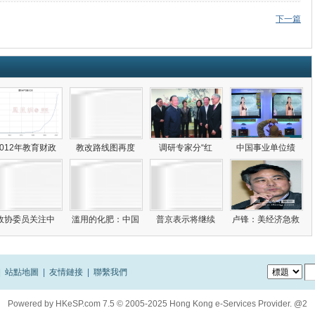
下一篇
2012年教育财政
教改路线图再度
调研专家分“红
中国事业单位绩
政协委员关注中
滥用的化肥：中国
普京表示将继续
卢锋：美经济急救
|
站點地圖
|
友情鏈接
|
聯繫我們
Powered by
HKeSP.com
7.5
© 2005-2025
Hong Kong e-Services Provider. @2