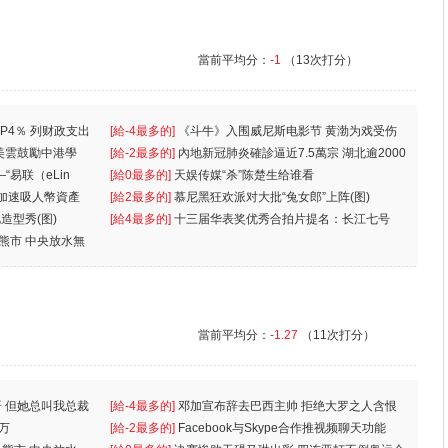
當前平均分：
-1
（13次打分）
P4％ 列财政支出
[給-4最多的]
《斗牛》入围威尼斯电影节 黄渤为戏受伤
美雲鼓勵中港學
一
[給-2最多的]
內地新冠肺炎確診逼近7.5萬宗 湖北逾2000
“易联（eLin
人
[給0最多的]
天娱传媒“杀”陈楚生给谁看
 加速吸人幣資產
[給2最多的]
慕尼黑狂欢派对大批“兔女郎”上阵(图)
造型秀(图)
[給4最多的]
十三届华表奖优秀合拍片提名：长江七号
入熊市 中央放水無
當前平均分：
-1.27
（11次打分）
 但她总叫我总裁
[給-4最多的]
邓加宣布辞去巴西主帅 拒绝大罗之人含恨
万
离
[給-2最多的]
Facebook与Skype合作推视频聊天功能