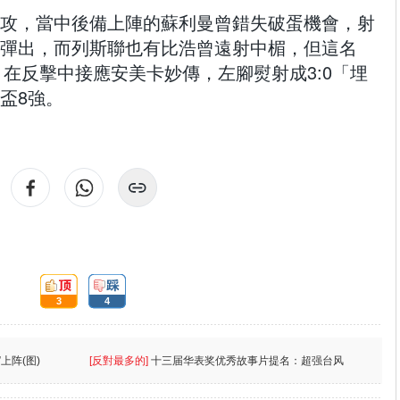
攻，當中後備上陣的蘇利曼曾錯失破蛋機會，射
彈出，而列斯聯也有比浩曾遠射中楣，但這名
，在反擊中接應安美卡妙傳，左腳熨射成3:0「埋
盃8強。
頂:
踩:
3
4
上阵(图)
[反對最多的]
十三届华表奖优秀故事片提名：超强台风