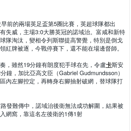
】周日較早前的兩場英足盃第5圈比賽，英超球隊都出
有失威，主場3:0大勝英冠的諾域治。富咸和新特
球隊淘汰，變相令列斯聯提高警覺，特別是倒戈
領紅牌被逐，今戰停賽下，還不能在場邊督師。
奏，雖然19分鐘有朗度犯手球在先，令盧
卡
斯安
，加比亞高文臣（Gabriel Gudmundsson）
區內左腳控定，再轉身右腳抽射破網，替球隊打
右路發難傳中，諾域治後衛無法成功解圍，結果被
入網窩，靠這名左後衛的1傳1射