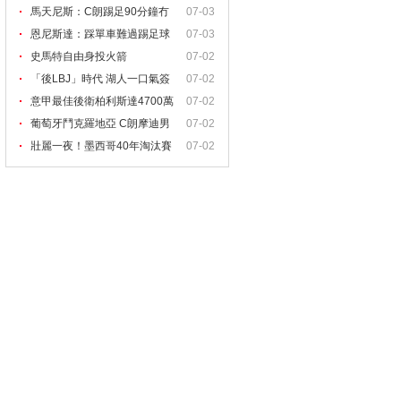
馬天尼斯：C朗踢足90分鐘冇
07-03
問
恩尼斯達：踩單車難過踢足球
07-03
史馬特自由身投火箭
07-02
「後LBJ」時代 湖人一口氣簽
07-02
意甲最佳後衛柏利斯達4700萬
07-02
葡萄牙鬥克羅地亞 C朗摩迪男
07-02
壯麗一夜！墨西哥40年淘汰賽
07-02
首