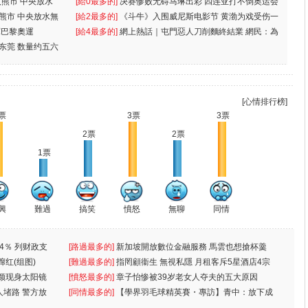
入熊市 中央放水
[給0最多的]
决赛惨败无碍马琳出彩 四连亚打不倒奥运会
入熊市 中央放水無
[給2最多的]
《斗牛》入围威尼斯电影节 黄渤为戏受伤一
軍巴黎奧運
[給4最多的]
網上熱話｜屯門惡人刀削麵終結業 網民：為
东莞 数量约五六
兩蚊
[心情排行榜]
票
3票
3票
2票
2票
1票
興
難過
搞笑
憤怒
無聊
同情
4％ 列财政支
[路過最多的]
新加坡開放數位金融服務 馬雲也想搶杯羹
蹿红(组图)
[難過最多的]
指罔顧衞生 無視私隱 月租客斥5星酒店4宗
颜现身太阳镜
罪
[憤怒最多的]
章子怡惨被39岁老女人夺夫的五大原因
人堵路 警方放
[同情最多的]
【學界羽毛球精英賽・專訪】青中：放下成
敗