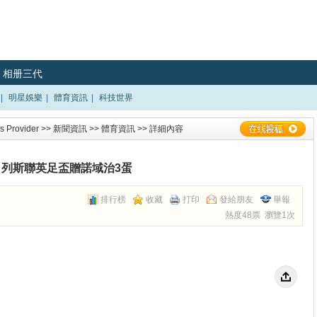
相册三代
|
明星娛樂
|
體育資訊
|
科技世界
 Provider
>>
新聞資訊
>>
體育資訊
>> 詳細內容
列斯聯英足盃贈諾域治3蛋
排行榜
收藏
打印
發給朋友
舉報
熱度48票 瀏覽1次