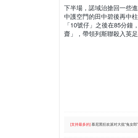
下半場，諾域治搶回一些進
中護空門的田中碧後再中柱
「10號仔」之後在85分鐘
齋」，帶領列斯聯殺入英足
[支持最多的]
慕尼黑狂欢派对大批“兔女郎”