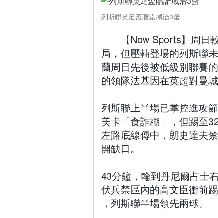
列斯聯英足盃贈諾域治3蛋
【Now Sports
局，但壓軸登場的列斯聯未
蘭周日先後被低級別聯賽的
的領隊法基因在英超對曼城
列斯聯上半場已掌控進攻節
美卡「食詐糊」，但踢至32分鐘
左路底線傳中，朗史達夫禁
開缺口。
43分鐘，輪到丹尼爾占士
伏兵禁區內的高文臣衝前踢
，列斯聯半場領先兩球。