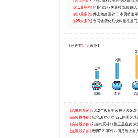
[給-1最多的]
恒指瀉377失最後防線 踩
無
[給1最多的]
恒指瀉377失最後防線 踩
[給3最多的]
井上雄彥圓夢 日本男籃進
[給5最多的]
台湾含塑化剂饮料销往厦门
【已經有
17
人表態】
3
2票
1票
感動
路過
高
[感動最多的]
2012年教育财政投入占GDP
出首位
[高興最多的]
台湾18岁少女 32E胸围火速
[搞笑最多的]
刘嘉玲恶斗张曼玉显疲惫 素
遮
[無聊最多的]
元朗7.21事件八個月晚上有
催