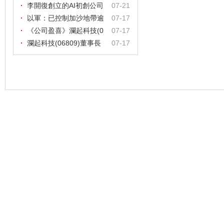
$2.8
李開復創立的AI初創公司
07-21
零一
以軍：已控制加沙地帶逾
07-17
60%區
《公司盈喜》瀾起科技(0
07-17
6809
瀾起科技(06809)董事長
07-17
提議