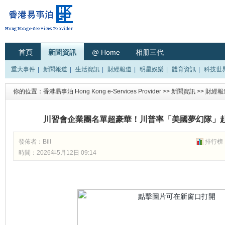
首頁
新聞資訊
@ Home
相册三代
重大事件
|
新聞報道
|
生活資訊
|
財經報道
|
明星娛樂
|
體育資訊
|
科技世
你的位置：
香港易事泊 Hong Kong e-Services Provider
>>
新聞資訊
>>
財經報
川習會企業團名單超豪華！川普率「美國夢幻隊」赴
發佈者：
Bill
排行榜
時間：2026年5月12日 09:14