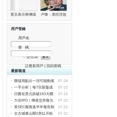
普京表示将继续
卢锋：美经济急
救
用戶登錄
用戶名:
密 碼:
記住我
註冊新用戶
|
找回密碼
最新報道
聯儲局點出一項可能動搖
07-24
市場
一手分析｜每7宗新盤成
07-22
交就有1
日圓兌美元跌破163大關
07-22
刷新
力谷IPO｜傳港交所擬允
07-22
許初創
美SEC擬推進半年報告制
07-21
度提
太古城泰山閣2房以月租
07-21