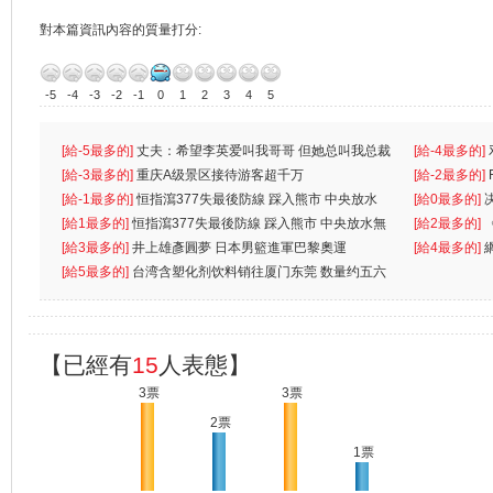
對本篇資訊內容的質量打分:
-5
-4
-3
-2
-1
0
1
2
3
4
5
[給-5最多的]
丈夫：希望李英爱叫我哥哥 但她总叫我总裁
[給-4最多的]
先
[給-3最多的]
重庆A级景区接待游客超千万
离
[給-2最多的]
[給-1最多的]
恒指瀉377失最後防線 踩入熊市 中央放水
[給0最多的]
無
[給1最多的]
恒指瀉377失最後防線 踩入熊市 中央放水無
[給2最多的]
[給3最多的]
井上雄彥圓夢 日本男籃進軍巴黎奧運
[給4最多的]
[給5最多的]
台湾含塑化剂饮料销往厦门东莞 数量约五六
兩蚊
【已經有
15
人表態】
3票
3票
2票
1票