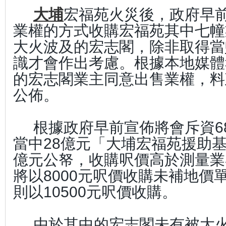
大埔
宏福苑火災後，政府早
業權的方式收購宏福苑其中七幢
大火波及的宏志閣，除非取得當
識才會作出考慮。根據本地媒體
的宏志閣業主同意出售業權，料
公佈。
根據政府早前宣佈將會斥資6
當中28億元「大埔宏福苑援助基
億元公帑，收購呎價高於測量業
將以8000元呎價收購未補地價
則以10500元呎價收購。
由於其中的宏志閣未有被大