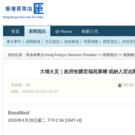
首頁
新聞資訊
@ Home
相册三代
重大事件
|
新聞報道
|
生活資訊
|
財經報道
|
明星娛樂
|
體育資訊
|
科技世
你的位置：
香港易事泊 Hong Kong e-Services Provider
>>
新聞資訊
>>
新聞報
大埔火災｜政府收購宏福苑業權 或納入宏志閣
發佈者：
Bill
排行榜
時間：2026年4月29日 09:37
BossMind
2026年4月28日週二 下午2:36 [GMT+8]