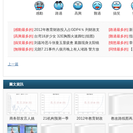
感動
路過
高興
難過
搞笑
[感動最多的]
2012年教育财政投入占GDP4％ 列财政支
[路過最多的]
新
出首位
[高興最多的]
台湾18岁少女 32E胸围火速蹿红(组图)
[難過最多的]
指
[搞笑最多的]
刘嘉玲恶斗张曼玉显疲惫 素颜现身太阳镜
罪
[憤怒最多的]
章
遮
[無聊最多的]
元朗7.21事件八個月晚上有人堵路 警方放
[同情最多的]
【
催
敗
上一篇
圖文資訊
商务部发言人姚
21机构预测一季
2012年教育财政
教改路线图