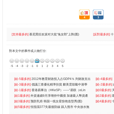
頂:
踩:
4
3
[支持最多的]
慕尼黑狂欢派对大批“兔女郎”上阵(图)
[反對最多的]
十
對本文中的事件或人物打分:
-5
-4
-3
-2
-1
0
1
2
3
4
5
[給-5最多的]
2012年教育财政投入占GDP4％ 列财政支出
[給-4最多的]
首位
[給-3最多的]
倡議三查優化精準扶貧 鄺美雲鼓勵中港學
一
[給-2最多的]
生
[給-1最多的]
香港易事泊（HKeSP）——“易联（eLin
人
[給0最多的]
k）”项目
[給1最多的]
外資連續9月淨增持中國債 加速吸人幣資產
[給2最多的]
[給3最多的]
预防乳癌 韩国一线女星惊艳造型秀(图)
[給4最多的]
[給5最多的]
恒指瀉377失最後防線 踩入熊市 中央放水無