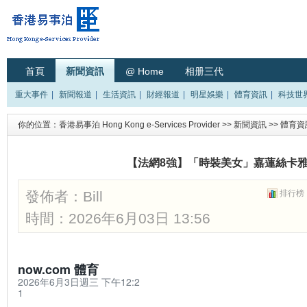
首頁
新聞資訊
@ Home
相册三代
重大事件
|
新聞報道
|
生活資訊
|
財經報道
|
明星娛樂
|
體育資訊
|
科技世
你的位置：
香港易事泊 Hong Kong e-Services Provider
>>
新聞資訊
>>
體育資
【法網8強】「時裝美女」嘉蓮絲卡雅
發佈者：
Bill
排行榜
時間：2026年6月03日 13:56
now.com 體育
2026年6月3日週三 下午12:2
1