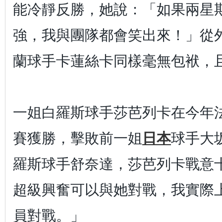
能冷靜反勝，她說：「如果兩星
強，我與團隊都會笑出來！」從
蘭球手卡蓮絲卡同樣毫無包袱，
一姐白羅斯球手莎芭列卡在今年
賽獲勝，擊敗前一姐
日本
球手大
羅斯球手舒奈達，莎芭列卡戰意
超級興奮可以與她對戰，我實際
員對戰。」