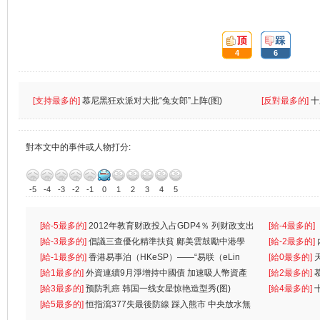
頂:
踩:
4
6
[支持最多的]
慕尼黑狂欢派对大批“兔女郎”上阵(图)
[反對最多的]
十
對本文中的事件或人物打分:
-5
-4
-3
-2
-1
0
1
2
3
4
5
[給-5最多的]
2012年教育财政投入占GDP4％ 列财政支出
[給-4最多的]
首位
[給-3最多的]
倡議三查優化精準扶貧 鄺美雲鼓勵中港學
一
[給-2最多的]
生
[給-1最多的]
香港易事泊（HKeSP）——“易联（eLin
人
[給0最多的]
k）”项目
[給1最多的]
外資連續9月淨增持中國債 加速吸人幣資產
[給2最多的]
[給3最多的]
预防乳癌 韩国一线女星惊艳造型秀(图)
[給4最多的]
[給5最多的]
恒指瀉377失最後防線 踩入熊市 中央放水無