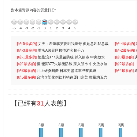
對本篇資訊內容的質量打分:
-5
-4
-3
-2
-1
0
1
2
3
4
5
[給-5最多的]
丈夫：希望李英爱叫我哥哥 但她总叫我总裁
[給-4最多的]
先
[給-3最多的]
重庆A级景区接待游客超千万
离
[給-2最多的]
[給-1最多的]
恒指瀉377失最後防線 踩入熊市 中央放水
[給0最多的]
無
[給1最多的]
恒指瀉377失最後防線 踩入熊市 中央放水無
[給2最多的]
[給3最多的]
井上雄彥圓夢 日本男籃進軍巴黎奧運
[給4最多的]
[給5最多的]
台湾含塑化剂饮料销往厦门东莞 数量约五六
兩蚊
【已經有
31
人表態】
3票
3票
3票
3票
3票