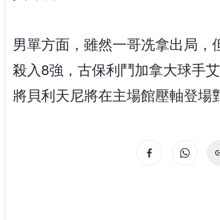
男單方面，雖然一哥冼拿出局，
殺入8強，古保利鬥加拿大球手
將貝利天尼將在主場館壓軸登場