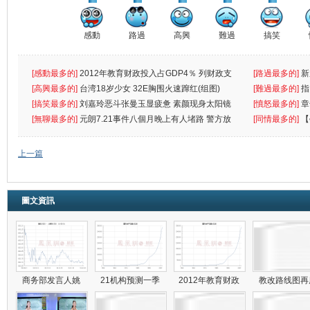
感動
路過
高興
難過
搞笑
[感動最多的]
2012年教育财政投入占GDP4％ 列财政支
[路過最多的]
新
出首位
[高興最多的]
台湾18岁少女 32E胸围火速蹿红(组图)
[難過最多的]
指
[搞笑最多的]
刘嘉玲恶斗张曼玉显疲惫 素颜现身太阳镜
罪
[憤怒最多的]
章
遮
[無聊最多的]
元朗7.21事件八個月晚上有人堵路 警方放
[同情最多的]
【
催
敗
上一篇
圖文資訊
商务部发言人姚
21机构预测一季
2012年教育财政
教改路线图