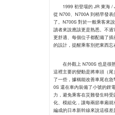
1999 初登場的 JR 東
更
多
從 N700、N700A 到稍早
了。N700S 對於一般乘客
讀者來說應該更是熟悉。不過
更舒適、每個位子都配備了插
的設計，提醒乘客別把東西忘
在外觀上 N700S 也
這裡主要的變動是將車頭（尾
了一些，據稱能改善車尾在急
0S 還在車內裝備了小號的
力，避免乘客在災難發生時受困
化、模組化，讓每兩節車廂就有
編成的日本新幹線來說這樣差