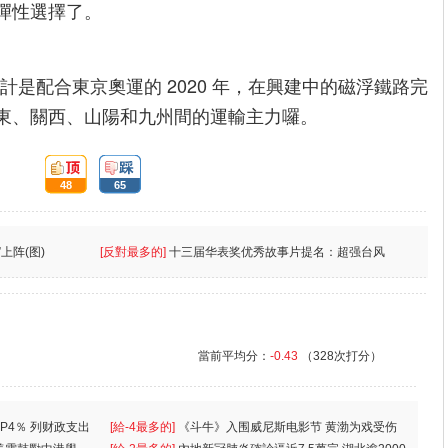
彈性選擇了。
預計是配合東京奧運的 2020 年，在興建中的磁浮鐵路完
東、關西、山陽和九州間的運輸主力囉。
頂:
踩:
48
65
上阵(图)
[反對最多的]
十三届华表奖优秀故事片提名：超强台风
當前平均分：
-0.43
（328次打分）
P4％ 列财政支出
[給-4最多的]
《斗牛》入围威尼斯电影节 黄渤为戏受伤