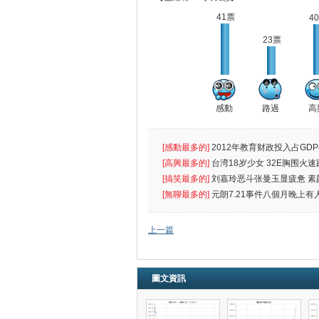
41票
4
23票
感動
路過
高
[感動最多的]
2012年教育财政投入占GDP
出首位
[高興最多的]
台湾18岁少女 32E胸围火速
[搞笑最多的]
刘嘉玲恶斗张曼玉显疲惫 素
遮
[無聊最多的]
元朗7.21事件八個月晚上有
催
上一篇
圖文資訊