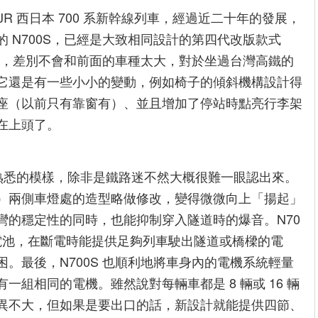
海 / JR 西日本 700 系新幹線列車，經過近二十年的發展，
發表的 N700S，已經是大致相同設計的第四代改版款式
來說，差別不會和前面的車種太大，對於坐過台灣高鐵的
它還是有一些小小的變動，例如椅子的傾斜機構設計得
座（以前只有靠窗有）、並且增加了停站時點亮行李架
在上頭了。
是很熟悉的模樣，除非是鐵路迷不然大概很難一眼認出來。
）兩側車燈處的造型略做修改，變得微微向上「揚起」
彎的穩定性的同時，也能抑制穿入隧道時的爆音。N70
鋰電池，在斷電時能提供足夠列車駛出隧道或橋樑的電
。最後，N700S 也順利地將車身內的電機系統輕量
一組相同的電機。雖然說對每輛車都是 8 輛或 16 輛
異不大，但如果是要出口的話，新設計就能提供四節、