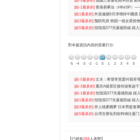
首位
[給-3最多的]
倡議三查優化精準扶貧 鄺
生
[給-1最多的]
香港易事泊（HKeSP）——
k）”项目
[給1最多的]
外資連續9月淨增持中國債
[給3最多的]
预防乳癌 韩国一线女星惊艳
[給5最多的]
恒指瀉377失最後防線 踩
對本篇資訊內容的質量打分:
-5
-4
-3
-2
-1
0
1
2
3
4
5
[給-5最多的]
丈夫：希望李英爱叫我哥哥
先
[給-3最多的]
重庆A级景区接待游客超千
[給-1最多的]
恒指瀉377失最後防線 踩
無
[給1最多的]
恒指瀉377失最後防線 踩
[給3最多的]
井上雄彥圓夢 日本男籃進
[給5最多的]
台湾含塑化剂饮料销往厦门
【已經有
269
人表態】