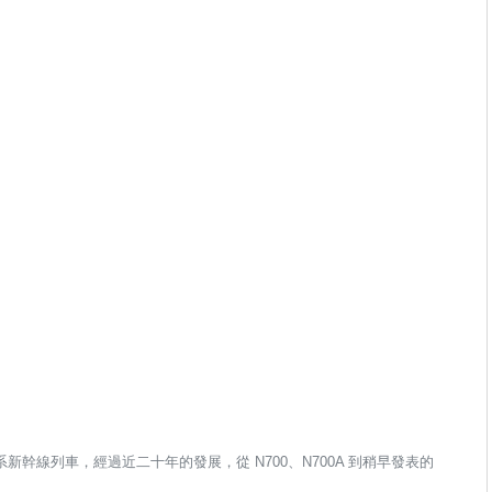
 系新幹線列車，經過近二十年的發展，從 N700、N700A 到稍早發表的