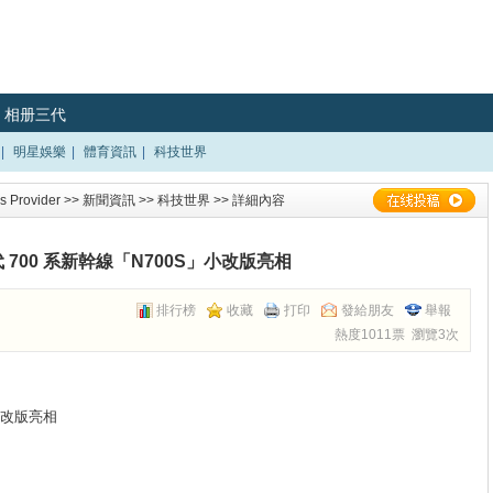
相册三代
|
明星娛樂
|
體育資訊
|
科技世界
 Provider
>>
新聞資訊
>>
科技世界
>> 詳細內容
 700 系新幹線「N700S」小改版亮相
排行榜
收藏
打印
發給朋友
舉報
熱度1011票 瀏覽3次