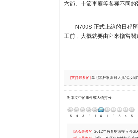
六節、十節車廂等各種不同的
N700S 正式上線的日程
工前，大概就要由它來擔當關
[支持最多的]
慕尼黑狂欢派对大批“兔女郎”
對本文中的事件或人物打分:
-5
-4
-3
-2
-1
0
1
2
3
4
5
[給-5最多的]
2012年教育财政投入占GD