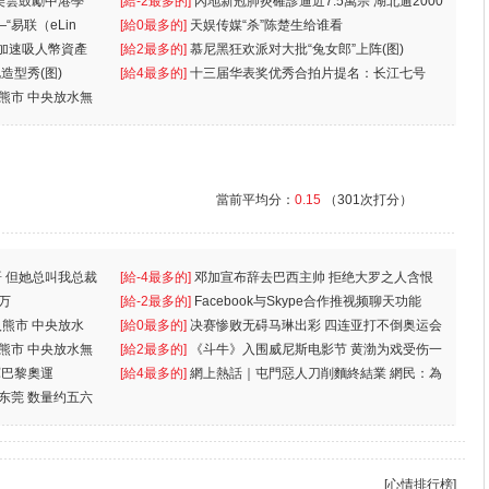
美雲鼓勵中港學
一
[給-2最多的]
內地新冠肺炎確診逼近7.5萬宗 湖北逾2000
“易联（eLin
人
[給0最多的]
天娱传媒“杀”陈楚生给谁看
 加速吸人幣資產
[給2最多的]
慕尼黑狂欢派对大批“兔女郎”上阵(图)
造型秀(图)
[給4最多的]
十三届华表奖优秀合拍片提名：长江七号
入熊市 中央放水無
當前平均分：
0.15
（301次打分）
 但她总叫我总裁
[給-4最多的]
邓加宣布辞去巴西主帅 拒绝大罗之人含恨
万
离
[給-2最多的]
Facebook与Skype合作推视频聊天功能
入熊市 中央放水
[給0最多的]
决赛惨败无碍马琳出彩 四连亚打不倒奥运会
入熊市 中央放水無
[給2最多的]
《斗牛》入围威尼斯电影节 黄渤为戏受伤一
軍巴黎奧運
[給4最多的]
網上熱話｜屯門惡人刀削麵終結業 網民：為
东莞 数量约五六
兩蚊
[心情排行榜]