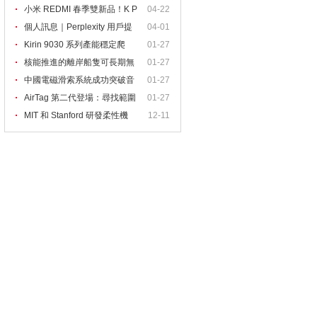
出
小米 REDMI 春季雙新品！K P
04-22
ad
個人訊息｜Perplexity 用戶提
04-01
Kirin 9030 系列產能穩定爬
01-27
核能推進的離岸船隻可長期無
01-27
中國電磁滑索系統成功突破音
01-27
AirTag 第二代登場：尋找範圍
01-27
MIT 和 Stanford 研發柔性機
12-11