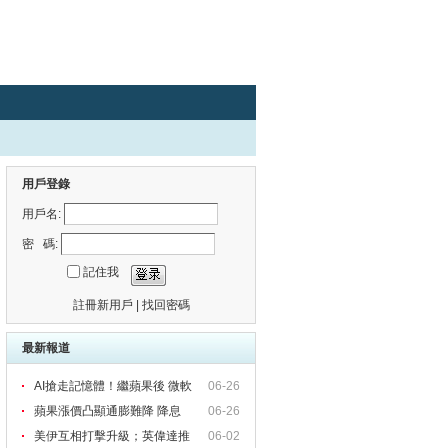
用戶登錄
用戶名:
密 碼:
記住我
註冊新用戶
|
找回密碼
最新報道
AI搶走記憶體！繼蘋果後 微軟
06-26
蘋果漲價凸顯通膨難降 降息
06-26
美伊互相打擊升級；英偉達推
06-02