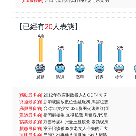
網民：為兩蚊
[給5最多的]
台湾含塑化剂饮料销往厦门东莞 数
量约五六
【已經有
20
人表態】
4票
3票
3票
2票
2票
感動
路過
高興
難過
搞笑
[感動最多的]
2012年教育财政投入占GDP4％ 列
财政支出首位
[路過最多的]
新加坡開放數位金融服務 馬雲也想
搶杯羹
[高興最多的]
台湾18岁少女 32E胸围火速蹿红(组
图)
[難過最多的]
指罔顧衞生 無視私隱 月租客斥5星
酒店4宗罪
[搞笑最多的]
刘嘉玲恶斗张曼玉显疲惫 素颜现身
太阳镜遮
[憤怒最多的]
章子怡惨被39岁老女人夺夫的五大
原因
[無聊最多的]
元朗7.21事件八個月晚上有人堵路