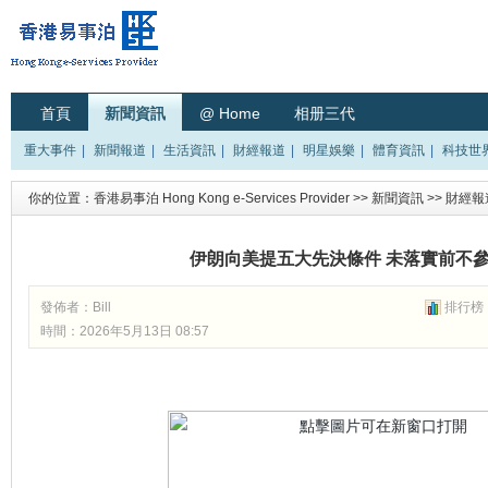
首頁
新聞資訊
@ Home
相册三代
重大事件
|
新聞報道
|
生活資訊
|
財經報道
|
明星娛樂
|
體育資訊
|
科技世
你的位置：
香港易事泊 Hong Kong e-Services Provider
>>
新聞資訊
>>
財經報
伊朗向美提五大先決條件 未落實前不
發佈者：
Bill
排行榜
時間：2026年5月13日 08:57