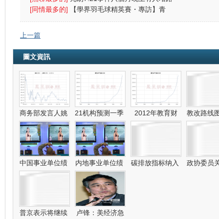
警方放催
[同情最多的]
【學界羽毛球精英賽・專訪】青
中：放下成敗
上一篇
圖文資訊
商务部发言人姚
21机构预测一季
2012年教育财
教改路线
政
中国事业单位绩
内地事业单位绩
碳排放指标纳入
政协委员
普京表示将继续
卢锋：美经济急