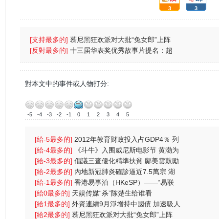
3
3
:
:
[支持最多的]
慕尼黑狂欢派对大批“兔女郎”上阵
(图)
[反對最多的]
十三届华表奖优秀故事片提名：超
强台风
對本文中的事件或人物打分:
-5
-4
-3
-2
-1
0
1
2
3
4
5
[給-5最多的]
2012年教育财政投入占GDP4％ 列
财政支出首位
[給-4最多的]
《斗牛》入围威尼斯电影节 黄渤为
戏受伤一
[給-3最多的]
倡議三查優化精準扶貧 鄺美雲鼓勵
中港學生
[給-2最多的]
內地新冠肺炎確診逼近7.5萬宗 湖
北逾2000人
[給-1最多的]
香港易事泊（HKeSP）——“易联
（eLink）”项目
[給0最多的]
天娱传媒“杀”陈楚生给谁看
[給1最多的]
外資連續9月淨增持中國債 加速吸人
幣資產
[給2最多的]
慕尼黑狂欢派对大批“兔女郎”上阵