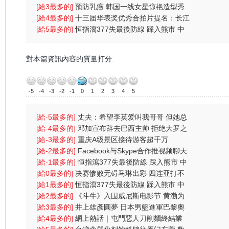
(图)
[給3最多的]
预防乳癌 韩国一线女星惊艳造型秀
(图)
[給4最多的]
十三届华表奖优秀合拍片提名：长江
七号
[給5最多的]
恒指瀉377失最後防線 踩入熊市 中
央放水無
對本篇資訊內容的質量打分:
-5
-4
-3
-2
-1
0
1
2
3
4
5
[給-5最多的]
丈夫：希望李英爱叫我哥哥 但她总
叫我总裁先
[給-4最多的]
邓加宣布辞去巴西主帅 拒绝大罗之
人含恨离
[給-3最多的]
重庆A级景区接待游客超千万
[給-2最多的]
Facebook与Skype合作推视频聊天
功能
[給-1最多的]
恒指瀉377失最後防線 踩入熊市 中
央放水無
[給0最多的]
决赛惨败无碍马琳出彩 四连亚打不
倒奥运会
[給1最多的]
恒指瀉377失最後防線 踩入熊市 中
央放水無
[給2最多的]
《斗牛》入围威尼斯电影节 黄渤为
戏受伤一
[給3最多的]
井上雄彥圓夢 日本男籃進軍巴黎奧
運
[給4最多的]
網上熱話｜屯門惡人刀削麵終結業