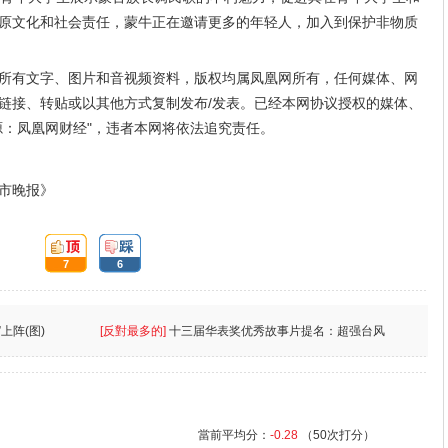
原文化和社会责任，蒙牛正在邀请更多的年轻人，加入到保护非物质
所有文字、图片和音视频资料，版权均属凤凰网所有，任何媒体、网
链接、转贴或以其他方式复制发布/发表。已经本网协议授权的媒体、
源：凤凰网财经"，违者本网将依法追究责任。
市晚报》
頂:
踩:
7
6
上阵(图)
[反對最多的]
十三届华表奖优秀故事片提名：超强台风
當前平均分：
-0.28
（50次打分）