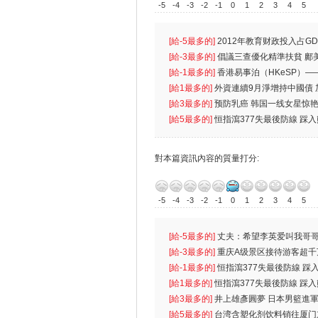
-5
-4
-3
-2
-1
0
1
2
3
4
5
[給-5最多的]
2012年教育财政投入占GD
首位
[給-3最多的]
倡議三查優化精準扶貧 鄺
生
[給-1最多的]
香港易事泊（HKeSP）——
k）”项目
[給1最多的]
外資連續9月淨增持中國債
[給3最多的]
预防乳癌 韩国一线女星惊艳
[給5最多的]
恒指瀉377失最後防線 踩
對本篇資訊內容的質量打分:
-5
-4
-3
-2
-1
0
1
2
3
4
5
[給-5最多的]
丈夫：希望李英爱叫我哥哥
先
[給-3最多的]
重庆A级景区接待游客超千
[給-1最多的]
恒指瀉377失最後防線 踩
無
[給1最多的]
恒指瀉377失最後防線 踩
[給3最多的]
井上雄彥圓夢 日本男籃進
[給5最多的]
台湾含塑化剂饮料销往厦门