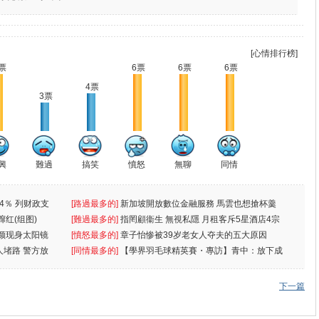
[心情排行榜]
票
6票
6票
6票
4票
3票
興
難過
搞笑
憤怒
無聊
同情
4％ 列财政支
[路過最多的]
新加坡開放數位金融服務 馬雲也想搶杯羹
蹿红(组图)
[難過最多的]
指罔顧衞生 無視私隱 月租客斥5星酒店4宗
颜现身太阳镜
罪
[憤怒最多的]
章子怡惨被39岁老女人夺夫的五大原因
人堵路 警方放
[同情最多的]
【學界羽毛球精英賽・專訪】青中：放下成
敗
下一篇