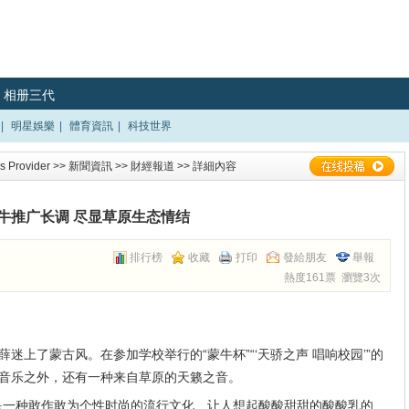
相册三代
|
明星娛樂
|
體育資訊
|
科技世界
 Provider
>>
新聞資訊
>>
財經報道
>> 詳細內容
牛推广长调 尽显草原生态情结
排行榜
收藏
打印
發給朋友
舉報
熱度161票 瀏覽3次
迷上了蒙古风。在参加学校举行的“蒙牛杯”“‘天骄之声 唱响校园’”的
音乐之外，还有一种来自草原的天籁之音。
是一种敢作敢为个性时尚的流行文化、让人想起酸酸甜甜的酸酸乳的