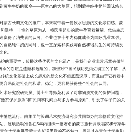
到蒙牛牛奶的家乡——原生态的大草原，想到蒙牛纯牛奶的回味悠长
对蒙古长调文化的推广，本来就带着一份饮水思源的文化亲切感。蒙
府呼和浩特，丰饶的草原为从一幢民宅起步的蒙牛孕育着希望。凭借生态
速赢得了消费者的认可、企业也在十年内稳健成长为国际乳业20强。
的自然纯牛奶的同时，也一直探索和实践与自然和谐共生的可持续发
文化。
保护的重要性，传播这些优秀的文化遗产，是我们企业非常乐意去做的
化传承的断层是遗憾和危险的，加强对中国民族历史灿烂瑰宝的了解，从
在传统文化基础上成长起来的新文化不但底蕴深厚，而且由于它有着中
更容易促进社会的和谐、稳定，更容易获得整个社会的认同。
艺术研究院研究员、博士生导师苑利谈了对非物质文化的保护问题，
活态保护原则”和“民间事民间办与多方参与原则”，引发了学子们的关
中悄然流行。由集团与长调艺术交流研究会共同举办的非物质文化推
站。这项活动准备在5年内组织一批著名的蒙古族长调歌唱家和专家学
校青年大学生展示蒙古族长调民歌的不朽魅力，促进其在青年大学生和