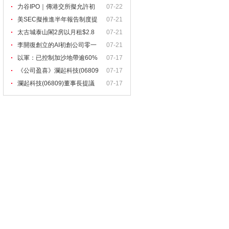
力谷IPO｜傳港交所擬允許初
07-22
創
美SEC擬推進半年報告制度提
07-21
太古城泰山閣2房以月租$2.8
07-21
李開復創立的AI初創公司零一
07-21
以軍：已控制加沙地帶逾60%
07-17
區
《公司盈喜》瀾起科技(06809
07-17
瀾起科技(06809)董事長提議
07-17