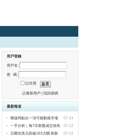
用戶登錄
用戶名:
密 碼:
記住我
註冊新用戶
|
找回密碼
最新報道
聯儲局點出一項可能動搖市場
07-24
一手分析｜每7宗新盤成交就有
07-22
1
日圓兌美元跌破163大關 刷新
07-22