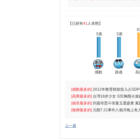
【已經有
41
人表態】
6
5票
5票
感動
路過
高
[感動最多的]
2012年教育财政投入占GDP
出首位
[高興最多的]
台湾18岁少女 32E胸围火速
[搞笑最多的]
刘嘉玲恶斗张曼玉显疲惫 素
遮
[無聊最多的]
元朗7.21事件八個月晚上有
催
上一篇