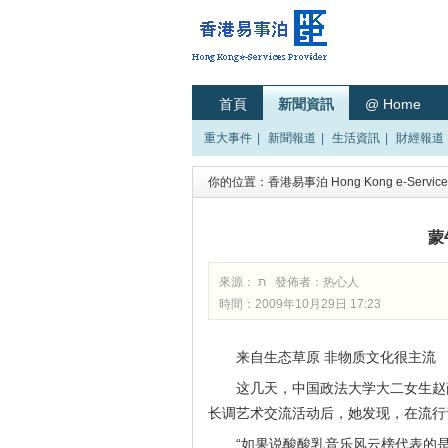
首頁
新聞資訊
@ Home
重大事件
|
新聞報道
|
生活資訊
|
財經報道
你的位置：
香港易事泊 Hong Kong e-Services
蒙
來源： ת 發佈者：
热心人
時間：2009年10月29日 17:23
来自生态草原 非物质文化很主流
这几天，中国政法大学大二女生赵薛
长调艺术交流活动后，她发现，在流行
“如果说酸酸乳音乐风云榜代表的