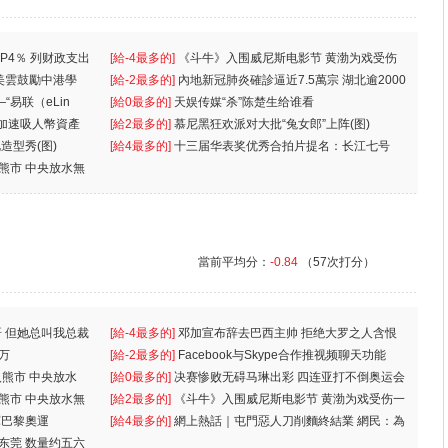
P4％ 列财政支出
[給-4最多的]
《斗牛》入围威尼斯电影节 黄渤为戏受伤
美雲鼓勵中港學
一
[給-2最多的]
內地新冠肺炎確診逼近7.5萬宗 湖北逾2000
“易联（eLin
人
[給0最多的]
天娱传媒“杀”陈楚生给谁看
 加速吸人幣資產
[給2最多的]
慕尼黑狂欢派对大批“兔女郎”上阵(图)
造型秀(图)
[給4最多的]
十三届华表奖优秀合拍片提名：长江七号
入熊市 中央放水無
當前平均分：
-0.84
（57次打分）
 但她总叫我总裁
[給-4最多的]
邓加宣布辞去巴西主帅 拒绝大罗之人含恨
万
离
[給-2最多的]
Facebook与Skype合作推视频聊天功能
入熊市 中央放水
[給0最多的]
决赛惨败无碍马琳出彩 四连亚打不倒奥运会
入熊市 中央放水無
[給2最多的]
《斗牛》入围威尼斯电影节 黄渤为戏受伤一
軍巴黎奧運
[給4最多的]
網上熱話｜屯門惡人刀削麵終結業 網民：為
东莞 数量约五六
兩蚊