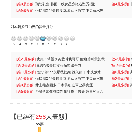
[給3最多的]
预防乳癌 韩国一线女星惊艳造型秀(图)
[給4最多的]
[給5最多的]
恒指瀉377失最後防線 踩入熊市 中央放水無
對本篇資訊內容的質量打分:
-5
-4
-3
-2
-1
0
1
2
3
4
5
[給-5最多的]
丈夫：希望李英爱叫我哥哥 但她总叫我总裁
[給-4最多的]
先
[給-3最多的]
重庆A级景区接待游客超千万
离
[給-2最多的]
[給-1最多的]
恒指瀉377失最後防線 踩入熊市 中央放水
[給0最多的]
無
[給1最多的]
恒指瀉377失最後防線 踩入熊市 中央放水無
[給2最多的]
[給3最多的]
井上雄彥圓夢 日本男籃進軍巴黎奧運
[給4最多的]
[給5最多的]
台湾含塑化剂饮料销往厦门东莞 数量约五六
兩蚊
【已經有
258
人表態】
55票