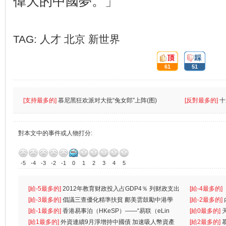
偉大的中國夢。」
TAG:
人才
北京
新世界
頂:
踩:
61
51
[支持最多的]
慕尼黑狂欢派对大批“兔女郎”上阵(图)
[反對最多的]
十
對本文中的事件或人物打分:
-5
-4
-3
-2
-1
0
1
2
3
4
5
[給-5最多的]
2012年教育财政投入占GDP4％ 列财政支出
[給-4最多的]
首位
[給-3最多的]
倡議三查優化精準扶貧 鄺美雲鼓勵中港學
一
[給-2最多的]
生
[給-1最多的]
香港易事泊（HKeSP）——“易联（eLin
人
[給0最多的]
k）”项目
[給1最多的]
外資連續9月淨增持中國債 加速吸人幣資產
[給2最多的]