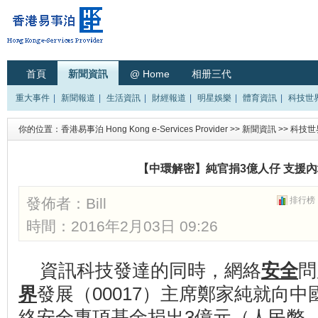
首頁
新聞資訊
@ Home
相册三代
重大事件
|
新聞報道
|
生活資訊
|
財經報道
|
明星娛樂
|
體育資訊
|
科技世
你的位置：
香港易事泊 Hong Kong e-Services Provider
>>
新聞資訊
>>
科技世
【中環解密】純官捐3億人仔 支援
發佈者：
Bill
排行榜
時間：2016年2月03日 09:26
資訊科技發達的同時，網絡
安全
問
界
發展（00017）主席鄭家純就向
絡安全專項基金捐出3億元（人民幣．