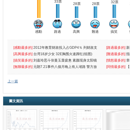
33票
32票
28票
28票
感動
路過
高興
難過
搞笑
[感動最多的]
2012年教育财政投入占GDP4％ 列财政支
[路過最多的]
新
出首位
[高興最多的]
台湾18岁少女 32E胸围火速蹿红(组图)
[難過最多的]
指
[搞笑最多的]
刘嘉玲恶斗张曼玉显疲惫 素颜现身太阳镜
罪
[憤怒最多的]
章
遮
[無聊最多的]
元朗7.21事件八個月晚上有人堵路 警方放
[同情最多的]
【
催
敗
上一篇
圖文資訊