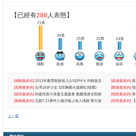
【已經有
288
人表態】
71票
34票
25票
25票
24票
感動
路過
高興
難過
搞笑
[感動最多的]
2012年教育财政投入占GDP4％ 列财政支
[路過最多的]
新
出首位
[高興最多的]
台湾18岁少女 32E胸围火速蹿红(组图)
[難過最多的]
指
[搞笑最多的]
刘嘉玲恶斗张曼玉显疲惫 素颜现身太阳镜
罪
[憤怒最多的]
章
遮
[無聊最多的]
元朗7.21事件八個月晚上有人堵路 警方放
[同情最多的]
【
催
敗
上一篇