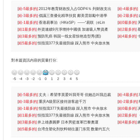
[給-5最多的]
2012年教育财政投入占GDP4％ 列财政支出
[給-4最多的]
首位
[給-3最多的]
倡議三查優化精準扶貧 鄺美雲鼓勵中港學
一
[給-2最多的]
生
[給-1最多的]
香港易事泊（HKeSP）——“易联（eLin
人
[給0最多的]
k）”项目
[給1最多的]
外資連續9月淨增持中國債 加速吸人幣資產
[給2最多的]
[給3最多的]
预防乳癌 韩国一线女星惊艳造型秀(图)
[給4最多的]
[給5最多的]
恒指瀉377失最後防線 踩入熊市 中央放水無
對本篇資訊內容的質量打分:
-5
-4
-3
-2
-1
0
1
2
3
4
5
[給-5最多的]
丈夫：希望李英爱叫我哥哥 但她总叫我总裁
[給-4最多的]
先
[給-3最多的]
重庆A级景区接待游客超千万
离
[給-2最多的]
[給-1最多的]
恒指瀉377失最後防線 踩入熊市 中央放水
[給0最多的]
無
[給1最多的]
恒指瀉377失最後防線 踩入熊市 中央放水無
[給2最多的]
[給3最多的]
井上雄彥圓夢 日本男籃進軍巴黎奧運
[給4最多的]
[給5最多的]
台湾含塑化剂饮料销往厦门东莞 数量约五六
兩蚊