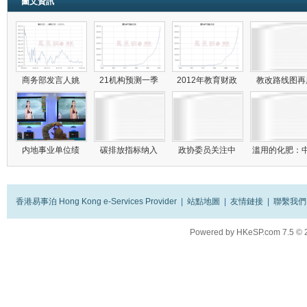
圖文資訊
商务部发言人姚
21机构预测一季
2012年教育财政
教改路线图
内地事业单位绩
碳排放指标纳入
政协委员关注中
滥用的化肥：
香港易事泊 Hong Kong e-Services Provider
|
站點地圖
|
友情鏈接
|
聯繫我們
Powered by
HKeSP.com
7.5
© 