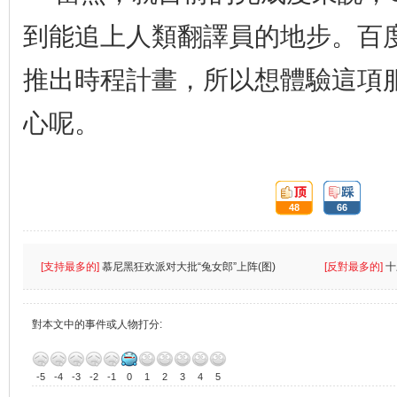
到能追上人類翻譯員的地步。百
推出時程計畫，所以想體驗這項
心呢。
頂:
踩:
48
66
[支持最多的]
慕尼黑狂欢派对大批“兔女郎”上阵(图)
[反對最多的]
十
對本文中的事件或人物打分:
-5
-4
-3
-2
-1
0
1
2
3
4
5