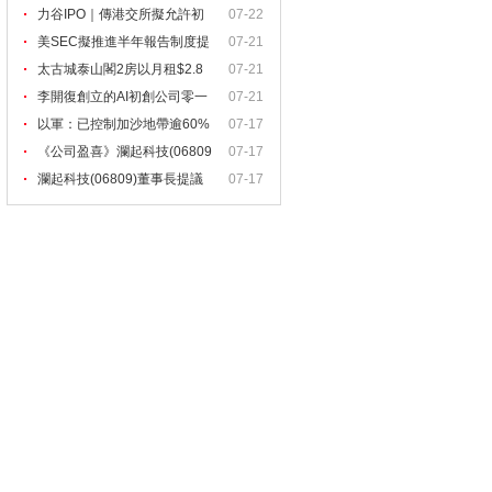
力谷IPO｜傳港交所擬允許初
07-22
創
美SEC擬推進半年報告制度提
07-21
太古城泰山閣2房以月租$2.8
07-21
李開復創立的AI初創公司零一
07-21
以軍：已控制加沙地帶逾60%
07-17
區
《公司盈喜》瀾起科技(06809
07-17
瀾起科技(06809)董事長提議
07-17