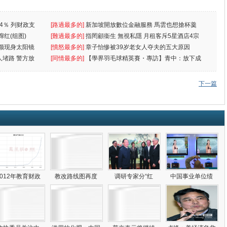
4％ 列财政支
[路過最多的]
新加坡開放數位金融服務 馬雲也想搶杯羹
蹿红(组图)
[難過最多的]
指罔顧衞生 無視私隱 月租客斥5星酒店4宗
颜现身太阳镜
罪
[憤怒最多的]
章子怡惨被39岁老女人夺夫的五大原因
人堵路 警方放
[同情最多的]
【學界羽毛球精英賽・專訪】青中：放下成
敗
下一篇
2012年教育财政
教改路线图再度
调研专家分“红
中国事业单位绩