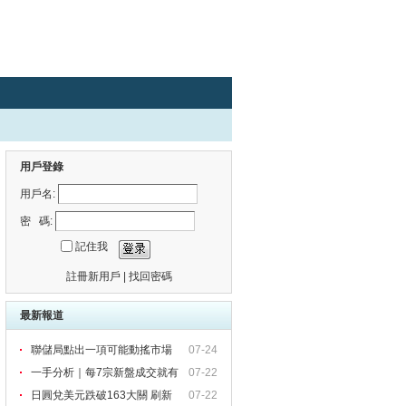
用戶登錄
用戶名:
密 碼:
記住我
註冊新用戶
|
找回密碼
最新報道
聯儲局點出一項可能動搖市場
07-24
一手分析｜每7宗新盤成交就有
07-22
1
日圓兌美元跌破163大關 刷新
07-22