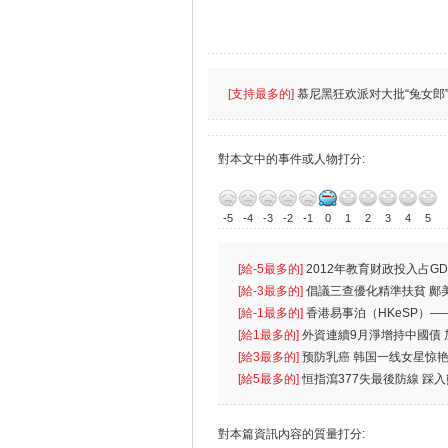
[支持最多的]
慕尼黑狂欢派对大批“兔女郎”
對本文中的事件或人物打分:
-5
-4
-3
-2
-1
0
1
2
3
4
5
[給-5最多的]
2012年教育财政投入占GD
首位
[給-3最多的]
倡議三查優化精準扶貧 鄺
生
[給-1最多的]
香港易事泊（HKeSP）——
k）”项目
[給1最多的]
外資連續9月淨增持中國債
[給3最多的]
预防乳癌 韩国一线女星惊艳
[給5最多的]
恒指瀉377失最後防線 踩
對本篇資訊內容的質量打分: