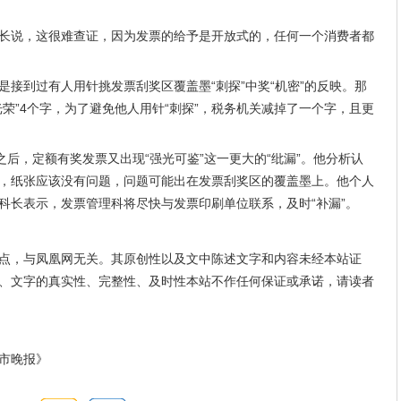
长说，这很难查证，因为发票的给予是开放式的，任何一个消费者都
接到过有人用针挑发票刮奖区覆盖墨“刺探”中奖“机密”的反映。那
荣”4个字，为了避免他人用针“刺探”，税务机关减掉了一个字，且更
之后，定额有奖发票又出现“强光可鉴”这一更大的“纰漏”。他分析认
，纸张应该没有问题，问题可能出在发票刮奖区的覆盖墨上。他个人
科长表示，发票管理科将尽快与发票印刷单位联系，及时“补漏”。
点，与凤凰网无关。其原创性以及文中陈述文字和内容未经本站证
、文字的真实性、完整性、及时性本站不作任何保证或承诺，请读者
市晚报》