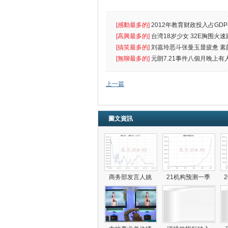
[感動最多的]
2012年教育财政投入占GDP
出首位
[高興最多的]
台湾18岁少女 32E胸围火速
[搞笑最多的]
刘嘉玲恶斗张曼玉显疲惫 素
遮
[無聊最多的]
元朗7.21事件八個月晚上有
催
上一篇
圖文資訊
商务部发言人姚
21机构预测一季