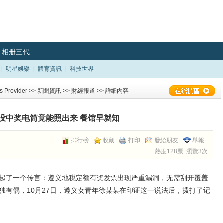
相册三代
|
明星娛樂
|
體育資訊
|
科技世界
 Provider
>>
新聞資訊
>>
財經報道
>> 詳細內容
没中奖电筒竟能照出来 餐馆早就知
排行榜
收藏
打印
發給朋友
舉報
熱度128票 瀏覽3次
起了一个传言：遵义地税定额有奖发票出现严重漏洞，无需刮开覆盖
独有偶，10月27日，遵义女青年徐某某在印证这一说法后，拨打了记