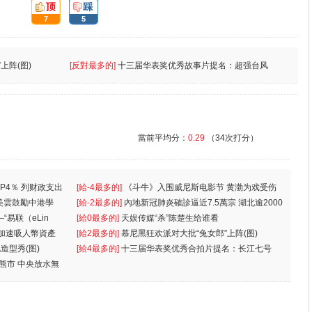
頂:
踩:
7
5
上阵(图)
[反對最多的]
十三届华表奖优秀故事片提名：超强台风
當前平均分：
0.29
（34次打分）
P4％ 列财政支出
[給-4最多的]
《斗牛》入围威尼斯电影节 黄渤为戏受伤
美雲鼓勵中港學
一
[給-2最多的]
內地新冠肺炎確診逼近7.5萬宗 湖北逾2000
“易联（eLin
人
[給0最多的]
天娱传媒“杀”陈楚生给谁看
 加速吸人幣資產
[給2最多的]
慕尼黑狂欢派对大批“兔女郎”上阵(图)
造型秀(图)
[給4最多的]
十三届华表奖优秀合拍片提名：长江七号
入熊市 中央放水無