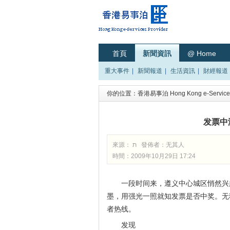
首頁
新聞資訊
@ Home
重大事件
|
新聞報道
|
生活資訊
|
財經報道
你的位置：
香港易事泊 Hong Kong e-Services
发票中
來源： ת 發佈者：
无其人
時間：2009年10月29日 17:24
一段时间来，遵义中心城区悄然兴
墨，用强光一照就知发票是否中奖。无
者热线。
发现