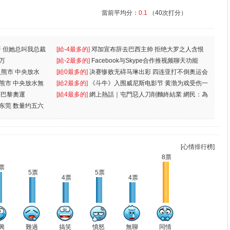
當前平均分：
0.1
（40次打分）
 但她总叫我总裁
[給-4最多的]
邓加宣布辞去巴西主帅 拒绝大罗之人含恨
万
离
[給-2最多的]
Facebook与Skype合作推视频聊天功能
入熊市 中央放水
[給0最多的]
决赛惨败无碍马琳出彩 四连亚打不倒奥运会
入熊市 中央放水無
[給2最多的]
《斗牛》入围威尼斯电影节 黄渤为戏受伤一
軍巴黎奧運
[給4最多的]
網上熱話｜屯門惡人刀削麵終結業 網民：為
东莞 数量约五六
兩蚊
[心情排行榜]
8票
票
5票
5票
4票
4票
興
難過
搞笑
憤怒
無聊
同情