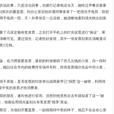
听说此事，只是没当回事，但拨打记者电话当天，她吃过早餐后索要
开刮奖区的覆盖墨。到办公室后恰好遇同事拿来了一把强光手电筒，联想
用手电筒一照，天！外界传言一点没错，她清晰地看到强光映出刮奖
要了几张定额有奖发票，之后打开手机上的灯光设置进行“验证”，果
清晰可见。通过强光，记者恰好发现，其中一张发票刮奖区清晰显示
奖2元钱。
饭，也习惯索要发票，最初的时候都得了些几元钱的小奖，但一段时
，她以往在市内的收费停车场停车时，所得发票偶尔也会中些小奖，
得不质疑：是否发票的印发单位或商家早已“洞悉”这一秘密，利用强
下没中奖的发票才给消费者。
馆的朋友，遂向他进行咨询。没想到他竟然在去年就知道了这一“秘
，他都会用强光鉴别出有奖发票“独享”奖金。
票后，当场刮开覆盖墨，一副很期待中奖的样子，他忍不住会在心里