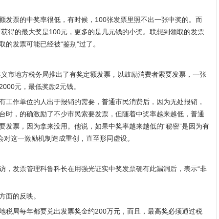
额发票的中奖率很低，有时候，100张发票里照不出一张中奖的。而
所获得的最大奖是100元，更多的是几元钱的小奖。联想到领取的发票
取的发票可能已经被“鉴别”过了。
，遵义市地方税务局推出了有奖定额发票，以鼓励消费者索要发票，一张
000元，最低奖励2元钱。
有工作单位的人出于报销的需要，普通市民消费后，因为无处报销，
台时，的确激励了不少市民索要发票，但随着中奖率越来越低，普通
要发票，因为拿来没用。他说，如果中奖率越来越低的“秘密”是因为有
疑会对这一激励机制造成重创，直至形同虚设。
访，发票管理科鲁科长在用强光证实中奖发票确有此漏洞后，表示“非
方面的反映。
地税局每年都要兑出发票奖金约200万元，而且，最高奖必须通过税