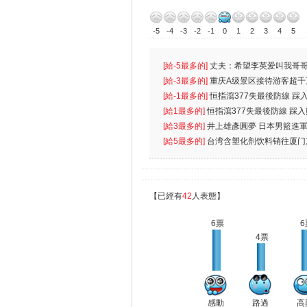
-5
-4
-3
-2
-1
0
1
2
3
4
5
[給-5最多的]
丈夫：希望李英爱叫我哥哥
先
[給-3最多的]
重庆A级景区接待游客超千
[給-1最多的]
恒指瀉377失最後防線 踩
無
[給1最多的]
恒指瀉377失最後防線 踩
[給3最多的]
井上雄彥圓夢 日本男籃進
[給5最多的]
台湾含塑化剂饮料销往厦门
【已經有
42
人表態】
6票
6
4票
感動
路過
高