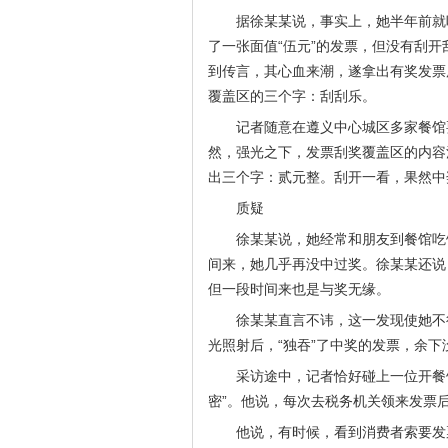
据徐某某说，事实上，她半年前就
了一张面值“伍元”的发票，但没有刮
到传言，其心血来潮，遂拿出有奖发票
覆盖区的三个字：刮刮乐。
记者随意在遵义中心城区多家餐馆
然，强光之下，发票刮奖覆盖区的内容
出三个字：贰元整。刮开一看，果然中
质疑
徐某某说，她经常和朋友到餐馆吃
间来，她几乎再没中过奖。徐某某还说
但一段时间来也是与奖无缘。
徐某某直言不讳，这一发现使她不
光照射后，“独吞”了中奖的发票，余
采访途中，记者恰好碰上一位开餐
密”。他说，每次去税务机关领来发票后
他说，有时候，看到消费者索要发