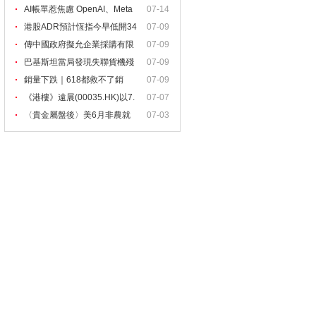
AI帳單惹焦慮 OpenAI、Meta
07-14
港股ADR預計恆指今早低開34
07-09
8
傳中國政府擬允企業採購有限
07-09
巴基斯坦當局發現失聯貨機殘
07-09
銷量下跌｜618都救不了銷
07-09
量！內
《港樓》遠展(00035.HK)以7.
07-07
〈貴金屬盤後〉美6月非農就
07-03