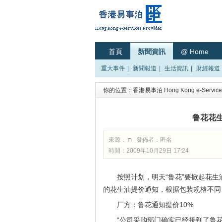
首頁
新聞資訊
@ Home
重大事件
|
新聞報道
|
生活資訊
|
財經報道
你的位置：
香港易事泊 Hong Kong e-Services
鲁花花
來源： ת 發佈者：
匿名
時間：2009年10月29日 17:24
按照计划，明天“鲁花”要掀起花
的花生油提价通知，根据包装规格不同，
厂方：鲁花通知提价10%
“公司采购部门确实已经接到了鲁