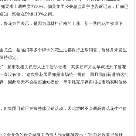
通知要求上调幅度为10%。物美集团公关总监富宇也告诉记者，目前已
知，涨幅在5%到10%之间。
，鲁花方面表示，是因为原材料价格的上涨。新一季的花生收成下
金龙鱼、福临门等多个牌子的花生油都保持正常销售，价格并未发生
保持稳定。
0元”，超市发相关负责人上午告诉记者，其实超市方面早就接到了鲁花
一直没有涨，“这次鲁花虽通知是市场统一提价，而且我们新进的这批
存，因此明天不会按照通知提价，等消耗完库存再根据市场实时价格
，但集团目前正在搞整体促销活动，因此暂时不会调高鲁花花生油价
企业？金龙鱼的母公司有关负责人昨天明确表示：“目前还没有提价计