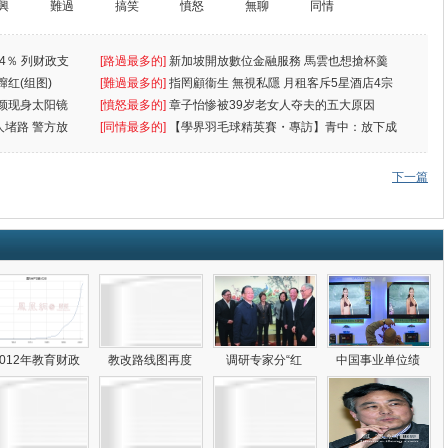
興
難過
搞笑
憤怒
無聊
同情
4％ 列财政支
[路過最多的]
新加坡開放數位金融服務 馬雲也想搶杯羹
蹿红(组图)
[難過最多的]
指罔顧衞生 無視私隱 月租客斥5星酒店4宗
颜现身太阳镜
罪
[憤怒最多的]
章子怡惨被39岁老女人夺夫的五大原因
人堵路 警方放
[同情最多的]
【學界羽毛球精英賽・專訪】青中：放下成
敗
下一篇
2012年教育财政
教改路线图再度
调研专家分“红
中国事业单位绩