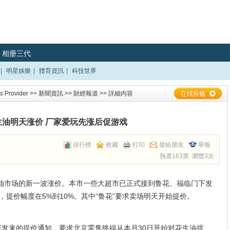
相册三代
|
明星娛樂
|
體育資訊
|
科技世界
 Provider
>>
新聞資訊
>>
財經報道
>> 詳細內容
生油明天涨价 厂家爱玩先涨后促游戏
排行榜
收藏
打印
發給朋友
舉報
熱度163票 瀏覽3次
生油市场的新一波涨价。本市一些大超市已正式接到鲁花、福临门下发
提价幅度在5%到10%。其中“鲁花”要求卖场明天开始提价。
花发来的提价通知，要求北京零售终端从本月30日开始对花生油提