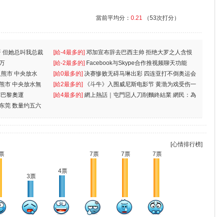
當前平均分：
0.21
（53次打分）
 但她总叫我总裁
[給-4最多的]
邓加宣布辞去巴西主帅 拒绝大罗之人含恨
万
离
[給-2最多的]
Facebook与Skype合作推视频聊天功能
入熊市 中央放水
[給0最多的]
决赛惨败无碍马琳出彩 四连亚打不倒奥运会
入熊市 中央放水無
[給2最多的]
《斗牛》入围威尼斯电影节 黄渤为戏受伤一
軍巴黎奧運
[給4最多的]
網上熱話｜屯門惡人刀削麵終結業 網民：為
东莞 数量约五六
兩蚊
[心情排行榜]
票
7票
7票
7票
4票
3票