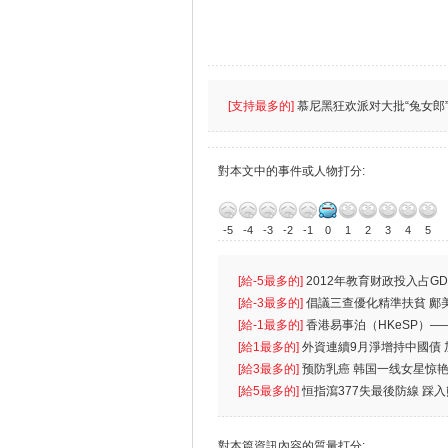
[支持最多的]
慕尼黑狂欢派对大批“兔女郎”
對本文中的事件或人物打分:
-5
-4
-3
-2
-1
0
1
2
3
4
5
[給-5最多的]
2012年教育财政投入占GD
首位
[給-3最多的]
倡議三查優化精準扶貧 鄺
生
[給-1最多的]
香港易事泊（HKeSP）——
k）”项目
[給1最多的]
外資連續9月淨增持中國債
[給3最多的]
预防乳癌 韩国一线女星惊艳
[給5最多的]
恒指瀉377失最後防線 踩
對本篇資訊內容的質量打分: