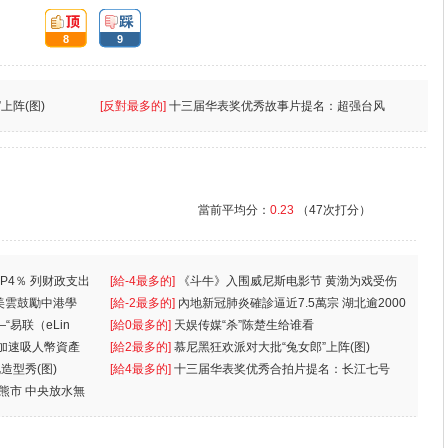
頂:
踩:
8
9
上阵(图)
[反對最多的]
十三届华表奖优秀故事片提名：超强台风
當前平均分：
0.23
（47次打分）
P4％ 列财政支出
[給-4最多的]
《斗牛》入围威尼斯电影节 黄渤为戏受伤
美雲鼓勵中港學
一
[給-2最多的]
內地新冠肺炎確診逼近7.5萬宗 湖北逾2000
“易联（eLin
人
[給0最多的]
天娱传媒“杀”陈楚生给谁看
 加速吸人幣資產
[給2最多的]
慕尼黑狂欢派对大批“兔女郎”上阵(图)
造型秀(图)
[給4最多的]
十三届华表奖优秀合拍片提名：长江七号
入熊市 中央放水無