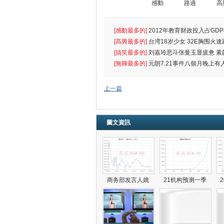
感動
路過
高
[感動最多的]
2012年教育财政投入占GDP
出首位
[高興最多的]
台湾18岁少女 32E胸围火速
[搞笑最多的]
刘嘉玲恶斗张曼玉显疲惫 素
遮
[無聊最多的]
元朗7.21事件八個月晚上有
催
上一篇
圖文資訊
商务部发言人姚
21机构预测一季