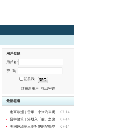
用戶登錄
用戶名:
密 碼:
記住我
註冊新用戶
|
找回密碼
最新報道
進軍歐洲｜雷軍：小米汽車明
07-14
年進
呂宇健筆｜港股入「熊」之說
07-14
站
美國連續第三晚對伊朗發動空
07-14