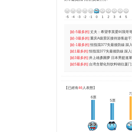
-5
-4
-3
-2
-1
0
1
2
3
4
5
[給-5最多的]
丈夫：希望李英爱叫我哥哥
先
[給-3最多的]
重庆A级景区接待游客超千
[給-1最多的]
恒指瀉377失最後防線 踩
無
[給1最多的]
恒指瀉377失最後防線 踩
[給3最多的]
井上雄彥圓夢 日本男籃進
[給5最多的]
台湾含塑化剂饮料销往厦门
【已經有
46
人表態】
7
6票
5票