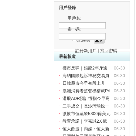
用戶登錄
用戶名:
密 碼:
記住我
註冊新用戶
|
找回密碼
最新報道
樓市反彈｜銀龍2年斥逾
06-30
半億掃1
海納國際起訴神秘交易員
06-30
指
日韓股市今早初段上升
06-30
澳洲消費者監管機構就Pri
06-30
me
港股ADR預計恆指今早高
06-30
開18
二手成交｜長沙灣瑜悅一
06-30
房608.
微軟市值蒸發5300億美元
06-30
股
教育承諾｜李嘉誠2.6億
06-30
支持汕
恒大餘波｜內媒：恒大新
06-30