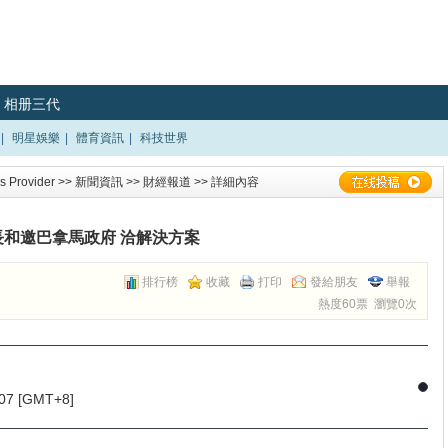
相册三代
|
明星娛樂
|
體育資訊
|
科技世界
 Provider
>>
新聞資訊
>>
財經報道
>> 詳細內容
長和邀巴拿馬政府 洽解決方案
排行榜
收藏
打印
發給朋友
舉報
熱度60票 瀏覽0次
7 [GMT+8]