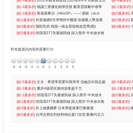
[給-5最多的]
2012年教育财政投入占GDP4％ 列财政支出
[給-4最多的]
首位
[給-3最多的]
倡議三查優化精準扶貧 鄺美雲鼓勵中港學
一
[給-2最多的]
生
[給-1最多的]
香港易事泊（HKeSP）——“易联（eLin
人
[給0最多的]
k）”项目
[給1最多的]
外資連續9月淨增持中國債 加速吸人幣資產
[給2最多的]
[給3最多的]
预防乳癌 韩国一线女星惊艳造型秀(图)
[給4最多的]
[給5最多的]
恒指瀉377失最後防線 踩入熊市 中央放水無
對本篇資訊內容的質量打分:
-5
-4
-3
-2
-1
0
1
2
3
4
5
[給-5最多的]
丈夫：希望李英爱叫我哥哥 但她总叫我总裁
[給-4最多的]
先
[給-3最多的]
重庆A级景区接待游客超千万
离
[給-2最多的]
[給-1最多的]
恒指瀉377失最後防線 踩入熊市 中央放水
[給0最多的]
無
[給1最多的]
恒指瀉377失最後防線 踩入熊市 中央放水無
[給2最多的]
[給3最多的]
井上雄彥圓夢 日本男籃進軍巴黎奧運
[給4最多的]
[給5最多的]
台湾含塑化剂饮料销往厦门东莞 数量约五六
兩蚊