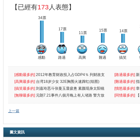
【已經有
173
人表態】
34票
17票
15票
14票
11票
感動
路過
高興
難過
搞笑
[感動最多的]
2012年教育财政投入占GDP4％ 列财政支
[路過最多的]
新
出首位
[高興最多的]
台湾18岁少女 32E胸围火速蹿红(组图)
[難過最多的]
指
[搞笑最多的]
刘嘉玲恶斗张曼玉显疲惫 素颜现身太阳镜
罪
[憤怒最多的]
章
遮
[無聊最多的]
元朗7.21事件八個月晚上有人堵路 警方放
[同情最多的]
【
催
敗
上一篇
圖文資訊