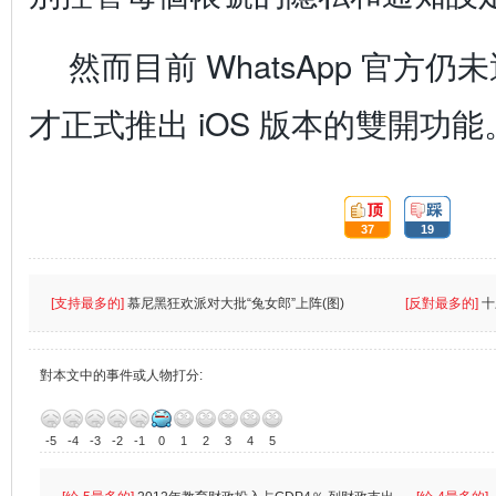
然而目前 WhatsApp 官方
才正式推出 iOS 版本的雙開功能
頂:
踩:
37
19
[支持最多的]
慕尼黑狂欢派对大批“兔女郎”上阵(图)
[反對最多的]
十
對本文中的事件或人物打分:
-5
-4
-3
-2
-1
0
1
2
3
4
5