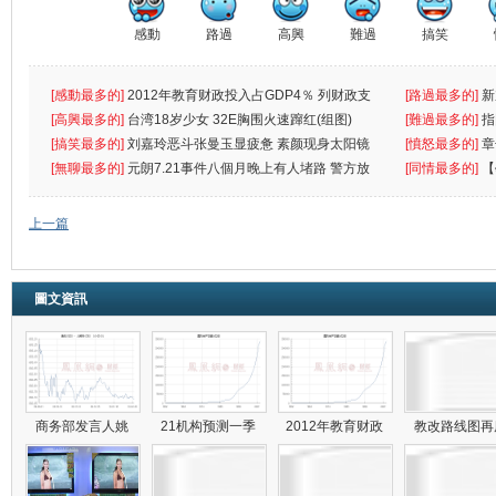
感動
路過
高興
難過
搞笑
[感動最多的]
2012年教育财政投入占GDP4％ 列财政支
[路過最多的]
新
出首位
[高興最多的]
台湾18岁少女 32E胸围火速蹿红(组图)
[難過最多的]
指
[搞笑最多的]
刘嘉玲恶斗张曼玉显疲惫 素颜现身太阳镜
罪
[憤怒最多的]
章
遮
[無聊最多的]
元朗7.21事件八個月晚上有人堵路 警方放
[同情最多的]
【
催
敗
上一篇
圖文資訊
商务部发言人姚
21机构预测一季
2012年教育财政
教改路线图