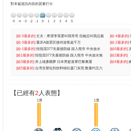
對本篇資訊內容的質量打分:
-5
-4
-3
-2
-1
0
1
2
3
4
5
[給-5最多的]
丈夫：希望李英爱叫我哥哥 但她总叫我总裁
[給-4最多的]
先
[給-3最多的]
重庆A级景区接待游客超千万
离
[給-2最多的]
[給-1最多的]
恒指瀉377失最後防線 踩入熊市 中央放水
[給0最多的]
無
[給1最多的]
恒指瀉377失最後防線 踩入熊市 中央放水無
[給2最多的]
[給3最多的]
井上雄彥圓夢 日本男籃進軍巴黎奧運
[給4最多的]
[給5最多的]
台湾含塑化剂饮料销往厦门东莞 数量约五六
兩蚊
【已經有
2
人表態】
1票
1票