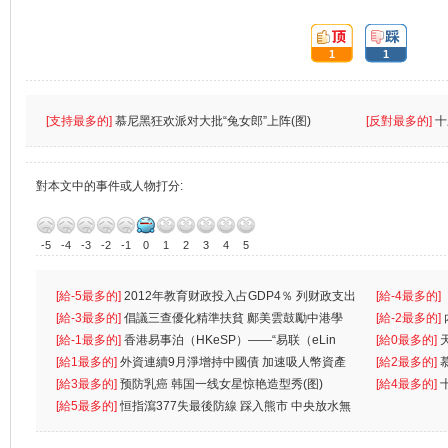
頂:
踩:
1
1
[支持最多的]
慕尼黑狂欢派对大批“兔女郎”上阵(图)
[反對最多的]
十
對本文中的事件或人物打分:
-5
-4
-3
-2
-1
0
1
2
3
4
5
[給-5最多的]
2012年教育财政投入占GDP4％ 列财政支出
[給-4最多的]
首位
[給-3最多的]
倡議三查優化精準扶貧 鄺美雲鼓勵中港學
一
[給-2最多的]
生
[給-1最多的]
香港易事泊（HKeSP）——“易联（eLin
人
[給0最多的]
k）”项目
[給1最多的]
外資連續9月淨增持中國債 加速吸人幣資產
[給2最多的]
[給3最多的]
预防乳癌 韩国一线女星惊艳造型秀(图)
[給4最多的]
[給5最多的]
恒指瀉377失最後防線 踩入熊市 中央放水無