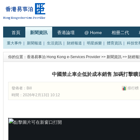
首頁
新聞資訊
香港論壇
@ Home
相册二代
重大事件
|
新聞報道
|
生活資訊
|
財經報道
|
明星娛樂
|
體育資訊
|
科技世
你的位置：
香港易事泊 Hong Kong e-Services Provider
>>
新聞資訊
>>
財經報
中國禁止車企低於成本銷售 加碼打擊曠
發佈者：
Bill
排行榜
時間：2026年2月13日 10:12