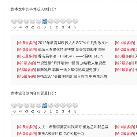
對本文中的事件或人物打分:
-5
-4
-3
-2
-1
0
1
2
3
4
5
[給-5最多的]
2012年教育财政投入占GDP4％ 列财政支出
[給-4最多的]
首位
[給-3最多的]
倡議三查優化精準扶貧 鄺美雲鼓勵中港學
一
[給-2最多的]
生
[給-1最多的]
香港易事泊（HKeSP）——“易联（eLin
人
[給0最多的]
k）”项目
[給1最多的]
外資連續9月淨增持中國債 加速吸人幣資產
[給2最多的]
[給3最多的]
预防乳癌 韩国一线女星惊艳造型秀(图)
[給4最多的]
[給5最多的]
恒指瀉377失最後防線 踩入熊市 中央放水無
對本篇資訊內容的質量打分:
-5
-4
-3
-2
-1
0
1
2
3
4
5
[給-5最多的]
丈夫：希望李英爱叫我哥哥 但她总叫我总裁
[給-4最多的]
先
[給-3最多的]
重庆A级景区接待游客超千万
离
[給-2最多的]