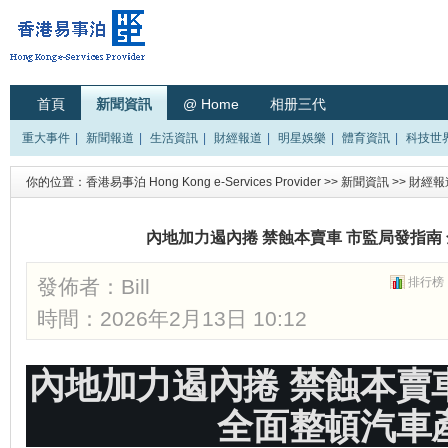
首頁
新聞資訊
@ Home
相册三代
重大事件
|
新聞報道
|
生活資訊
|
財經報道
|
明星娛樂
|
體育資訊
|
科技世
你的位置：
香港易事泊 Hong Kong e-Services Provider
>>
新聞資訊
>>
財經報
內地加力遏內捲 禁蝕本賣車 市監局發指南
發佈者：
Bill
排行榜
時間：2026年2月13日 10:12
內地加力遏內捲 禁蝕本賣
全面整頓汽車