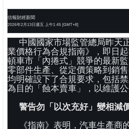
信報財經新聞
2026年2月13日週五 上午1:45 [GMT+8]
中國國家市場監管總局昨天
業價格行為合規指南》，即日起
頓車市「內捲式」競爭的最新監
零部件生產、從定價策略到銷售
均明確設下了合規要求，包括禁
為目的「蝕本賣車」，以維護公
警告勿「以次充好」變相減
《指南》表明，汽車生產商