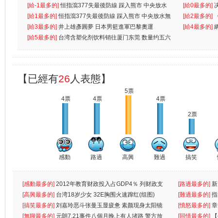
[給-1最多的]
恒指瀉377失最後防線 踩入熊市 中央放水
[給0最多的]
無
[給1最多的]
恒指瀉377失最後防線 踩入熊市 中央放水無
[給2最多的]
[給3最多的]
井上雄彥圓夢 日本男籃進軍巴黎奧運
[給4最多的]
[給5最多的]
台湾含塑化剂饮料销往厦门东莞 数量约五六
兩蚊
【已經有
26
人表態】
5票
4票
4票
4票
2票
感動
路過
高興
難過
搞笑
[感動最多的]
2012年教育财政投入占GDP4％ 列财政支
[路過最多的]
新
出首位
[高興最多的]
台湾18岁少女 32E胸围火速蹿红(组图)
[難過最多的]
指
[搞笑最多的]
刘嘉玲恶斗张曼玉显疲惫 素颜现身太阳镜
罪
[憤怒最多的]
章
遮
[無聊最多的]
元朗7.21事件八個月晚上有人堵路 警方放
[同情最多的]
【