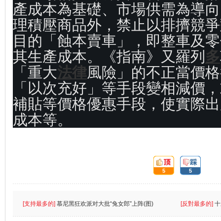
產成本為基礎、市場供需為導向
理積壓商品外，禁止以排擠競爭
目的「蝕本賣車」，即整車及零
其生產成本。《指南》又羅列
多
「重大
法律
風險」的不正當價格
「以次充好」等手段變相減價，
補貼等價格優惠手段，使實際出
成本等。
頂:
踩:
5
5
[支持最多的]
慕尼黑狂欢派对大批“兔女郎”上阵(图)
[反對最多的]
十