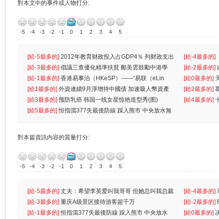
對本文中的事件或人物打分:
-5
-4
-3
-2
-1
0
1
2
3
4
5
[給-5最多的]
2012年教育财政投入占GDP4％ 列财政支出
[給-4最多的]
首位
[給-3最多的]
倡議三查優化精準扶貧 鄺美雲鼓勵中港學
一
[給-2最多的]
生
[給-1最多的]
香港易事泊（HKeSP）——“易联（eLin
人
[給0最多的]
k）”项目
[給1最多的]
外資連續9月淨增持中國債 加速吸人幣資產
[給2最多的]
[給3最多的]
预防乳癌 韩国一线女星惊艳造型秀(图)
[給4最多的]
[給5最多的]
恒指瀉377失最後防線 踩入熊市 中央放水無
對本篇資訊內容的質量打分:
-5
-4
-3
-2
-1
0
1
2
3
4
5
[給-5最多的]
丈夫：希望李英爱叫我哥哥 但她总叫我总裁
[給-4最多的]
先
[給-3最多的]
重庆A级景区接待游客超千万
离
[給-2最多的]
[給-1最多的]
恒指瀉377失最後防線 踩入熊市 中央放水
[給0最多的]