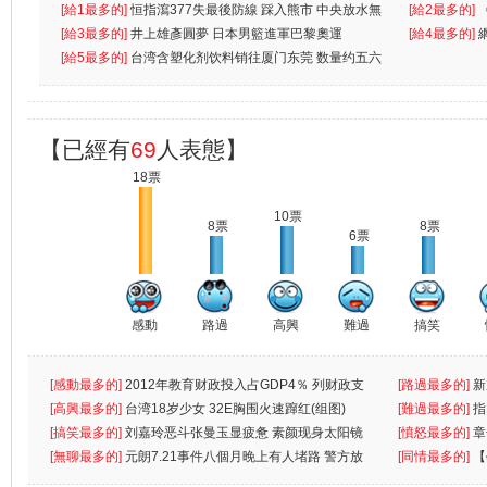
無
[給1最多的]
恒指瀉377失最後防線 踩入熊市 中央放水無
[給2最多的]
[給3最多的]
井上雄彥圓夢 日本男籃進軍巴黎奧運
[給4最多的]
[給5最多的]
台湾含塑化剂饮料销往厦门东莞 数量约五六
兩蚊
【已經有
69
人表態】
18票
10票
8票
8票
6票
感動
路過
高興
難過
搞笑
[感動最多的]
2012年教育财政投入占GDP4％ 列财政支
[路過最多的]
新
出首位
[高興最多的]
台湾18岁少女 32E胸围火速蹿红(组图)
[難過最多的]
指
[搞笑最多的]
刘嘉玲恶斗张曼玉显疲惫 素颜现身太阳镜
罪
[憤怒最多的]
章
遮
[無聊最多的]
元朗7.21事件八個月晚上有人堵路 警方放
[同情最多的]
【
催
敗