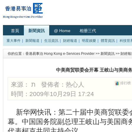
首頁
新聞資訊
@ Home
相册三代
重大事件
|
新聞報道
|
生活資訊
|
財經報道
|
明星娛樂
|
體育資訊
|
科技世
你的位置：
香港易事泊 Hong Kong e-Services Provider
>>
新聞資訊
>>
財經報
中美商贸联委会开幕 王岐山与美商
來源： ת 發佈者：
热心人
排行榜
時間：2009年10月29日 17:24
新华网快讯：第二十届中美商贸联委会
幕。中国国务院副总理王岐山与美国商
代表柯克共同主持会议。