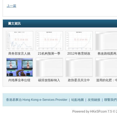
上一篇
圖文資訊
商务部发言人姚
21机构预测一季
2012年教育财政
教改路线图
内地事业单位绩
碳排放指标纳入
政协委员关注中
滥用的化肥：
香港易事泊 Hong Kong e-Services Provider
|
站點地圖
|
友情鏈接
|
聯繫我們
Powered by
HKeSP.com
7.5
© 