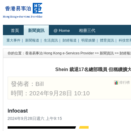
首頁
新聞資訊
@ Home
相册三代
重大事件
|
新聞報道
|
生活資訊
|
財經報道
|
明星娛樂
|
體育資訊
|
科技世
你的位置：
香港易事泊 Hong Kong e-Services Provider
>>
新聞資訊
>>
財經報
Shein 裁退17名總部職員 但稱續
發佈者：
Bill
排行榜
時間：2024年9月28日 10:10
infocast
2024年9月28日週六 上午9:15