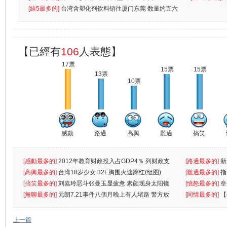
[給5最多的]
台湾含塑化剂饮料销往厦门东莞 数量约五六
兩蚊
【已經有
106
人表態】
17票
15票
15票
13票
10票
感動
路過
高興
難過
搞笑
[感動最多的]
2012年教育财政投入占GDP4％ 列财政支
[路過最多的]
新
出首位
[高興最多的]
台湾18岁少女 32E胸围火速蹿红(组图)
[難過最多的]
指
[搞笑最多的]
刘嘉玲恶斗张曼玉显疲惫 素颜现身太阳镜
罪
[憤怒最多的]
章
遮
[無聊最多的]
元朗7.21事件八個月晚上有人堵路 警方放
[同情最多的]
【
催
敗
上一篇