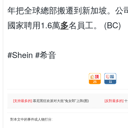
年把全球總部搬遷到新加坡。公司
國家聘用1.6萬
多
名員工。 (BC)
#Shein #希音
頂:
踩:
25
11
[支持最多的]
慕尼黑狂欢派对大批“兔女郎”上阵(图)
[反對最多的]
十
對本文中的事件或人物打分: