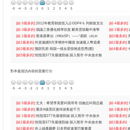
-5
-4
-3
-2
-1
0
1
2
3
4
5
[給-5最多的]
2012年教育财政投入占GDP4％ 列财政支出
[給-4最多的]
首位
[給-3最多的]
倡議三查優化精準扶貧 鄺美雲鼓勵中港學
一
[給-2最多的]
生
[給-1最多的]
香港易事泊（HKeSP）——“易联（eLin
人
[給0最多的]
k）”项目
[給1最多的]
外資連續9月淨增持中國債 加速吸人幣資產
[給2最多的]
[給3最多的]
预防乳癌 韩国一线女星惊艳造型秀(图)
[給4最多的]
[給5最多的]
恒指瀉377失最後防線 踩入熊市 中央放水無
對本篇資訊內容的質量打分:
-5
-4
-3
-2
-1
0
1
2
3
4
5
[給-5最多的]
丈夫：希望李英爱叫我哥哥 但她总叫我总裁
[給-4最多的]
先
[給-3最多的]
重庆A级景区接待游客超千万
离
[給-2最多的]
[給-1最多的]
恒指瀉377失最後防線 踩入熊市 中央放水
[給0最多的]
無
[給1最多的]
恒指瀉377失最後防線 踩入熊市 中央放水無
[給2最多的]
[給3最多的]
井上雄彥圓夢 日本男籃進軍巴黎奧運
[給4最多的]