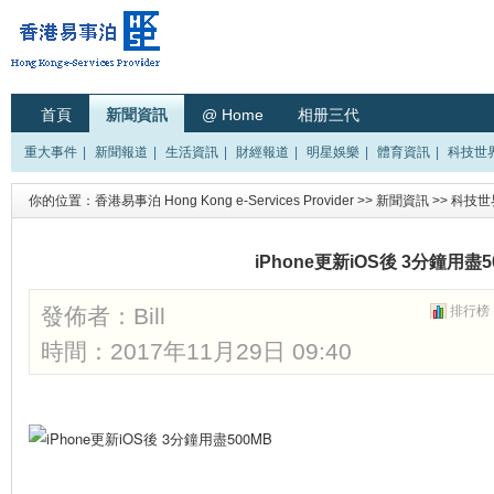
首頁
新聞資訊
@ Home
相册三代
重大事件
|
新聞報道
|
生活資訊
|
財經報道
|
明星娛樂
|
體育資訊
|
科技世
你的位置：
香港易事泊 Hong Kong e-Services Provider
>>
新聞資訊
>>
科技世
iPhone更新iOS後 3分鐘用盡5
發佈者：
Bill
排行榜
時間：2017年11月29日 09:40