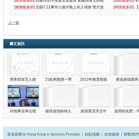
[搞笑最多的]
刘嘉玲恶斗张曼玉显疲惫 素颜现身太阳镜
罪
[憤怒最多的]
章
遮
[無聊最多的]
元朗7.21事件八個月晚上有人堵路 警方放
[同情最多的]
【
催
敗
上一篇
圖文資訊
商务部发言人姚
21机构预测一季
2012年教育财政
教改路线图
内地事业单位绩
碳排放指标纳入
政协委员关注中
滥用的化肥：
香港易事泊 Hong Kong e-Services Provider
|
站點地圖
|
友情鏈接
|
聯繫我們