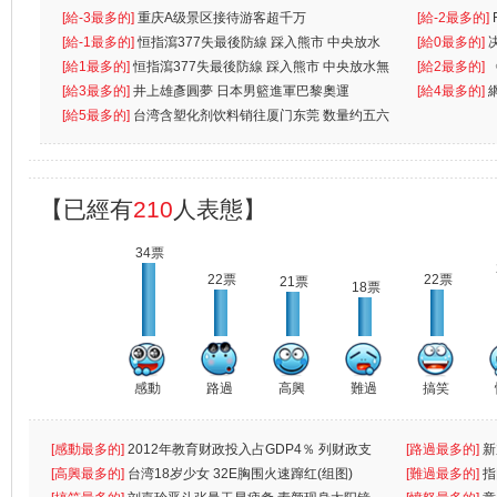
先
[給-3最多的]
重庆A级景区接待游客超千万
离
[給-2最多的]
[給-1最多的]
恒指瀉377失最後防線 踩入熊市 中央放水
[給0最多的]
無
[給1最多的]
恒指瀉377失最後防線 踩入熊市 中央放水無
[給2最多的]
[給3最多的]
井上雄彥圓夢 日本男籃進軍巴黎奧運
[給4最多的]
[給5最多的]
台湾含塑化剂饮料销往厦门东莞 数量约五六
兩蚊
【已經有
210
人表態】
34票
22票
22票
21票
18票
感動
路過
高興
難過
搞笑
[感動最多的]
2012年教育财政投入占GDP4％ 列财政支
[路過最多的]
新
出首位
[高興最多的]
台湾18岁少女 32E胸围火速蹿红(组图)
[難過最多的]
指