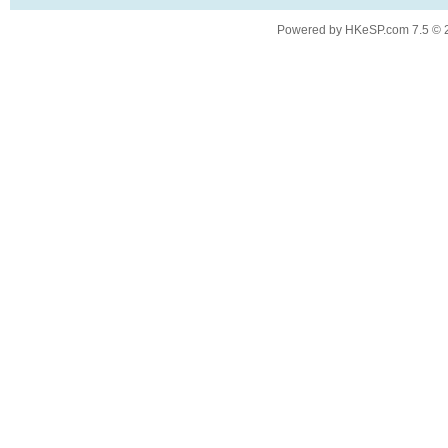
Powered by
HKeSP.com
7.5
© 