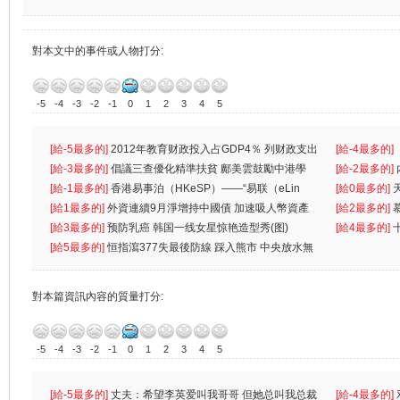
對本文中的事件或人物打分:
-5
-4
-3
-2
-1
0
1
2
3
4
5
[給-5最多的]
2012年教育财政投入占GDP4％ 列财政支出
[給-4最多的]
首位
[給-3最多的]
倡議三查優化精準扶貧 鄺美雲鼓勵中港學
一
[給-2最多的]
生
[給-1最多的]
香港易事泊（HKeSP）——“易联（eLin
人
[給0最多的]
k）”项目
[給1最多的]
外資連續9月淨增持中國債 加速吸人幣資產
[給2最多的]
[給3最多的]
预防乳癌 韩国一线女星惊艳造型秀(图)
[給4最多的]
[給5最多的]
恒指瀉377失最後防線 踩入熊市 中央放水無
對本篇資訊內容的質量打分:
-5
-4
-3
-2
-1
0
1
2
3
4
5
[給-5最多的]
丈夫：希望李英爱叫我哥哥 但她总叫我总裁
[給-4最多的]