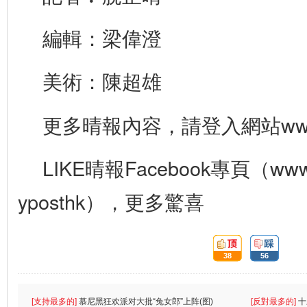
編輯：梁偉澄
美術：陳超雄
更多晴報內容，請登入網站www.sk
LIKE晴報Facebook專頁（www.f
yposthk），更多驚喜
頂:
踩:
38
56
[支持最多的]
慕尼黑狂欢派对大批“兔女郎”上阵(图)
[反對最多的]
十