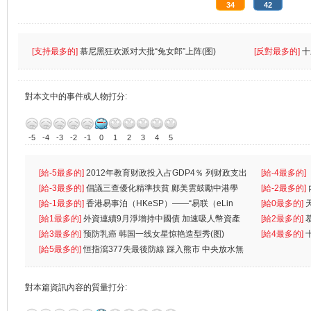
34
42
[支持最多的]
慕尼黑狂欢派对大批“兔女郎”上阵(图)
[反對最多的]
十
對本文中的事件或人物打分:
-5
-4
-3
-2
-1
0
1
2
3
4
5
[給-5最多的]
2012年教育财政投入占GDP4％ 列财政支出
[給-4最多的]
首位
[給-3最多的]
倡議三查優化精準扶貧 鄺美雲鼓勵中港學
一
[給-2最多的]
生
[給-1最多的]
香港易事泊（HKeSP）——“易联（eLin
人
[給0最多的]
k）”项目
[給1最多的]
外資連續9月淨增持中國債 加速吸人幣資產
[給2最多的]
[給3最多的]
预防乳癌 韩国一线女星惊艳造型秀(图)
[給4最多的]
[給5最多的]
恒指瀉377失最後防線 踩入熊市 中央放水無
對本篇資訊內容的質量打分: