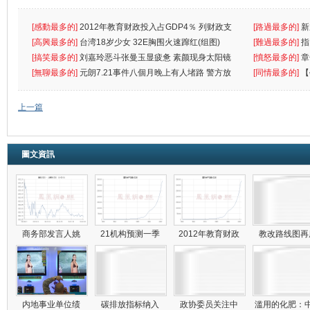
[感動最多的]
2012年教育财政投入占GDP4％ 列财政支
[路過最多的]
新
出首位
[高興最多的]
台湾18岁少女 32E胸围火速蹿红(组图)
[難過最多的]
指
[搞笑最多的]
刘嘉玲恶斗张曼玉显疲惫 素颜现身太阳镜
罪
[憤怒最多的]
章
遮
[無聊最多的]
元朗7.21事件八個月晚上有人堵路 警方放
[同情最多的]
【
催
敗
上一篇
圖文資訊
商务部发言人姚
21机构预测一季
2012年教育财政
教改路线图
内地事业单位绩
碳排放指标纳入
政协委员关注中
滥用的化肥：