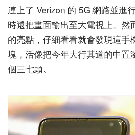
連上了 Verizon 的 5G 網路並
時還把畫面輸出至大電視上。然
的亮點，仔細看看就會發現這手
塊，活像把今年大行其道的中置
個三七頭。
V
i
e
w
i
m