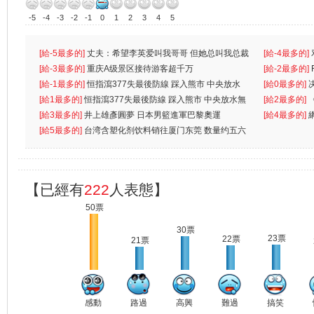
-5
-4
-3
-2
-1
0
1
2
3
4
5
[給-5最多的]
丈夫：希望李英爱叫我哥哥 但她总叫我总裁
[給-4最多的]
先
[給-3最多的]
重庆A级景区接待游客超千万
离
[給-2最多的]
[給-1最多的]
恒指瀉377失最後防線 踩入熊市 中央放水
[給0最多的]
無
[給1最多的]
恒指瀉377失最後防線 踩入熊市 中央放水無
[給2最多的]
[給3最多的]
井上雄彥圓夢 日本男籃進軍巴黎奧運
[給4最多的]
[給5最多的]
台湾含塑化剂饮料销往厦门东莞 数量约五六
兩蚊
【已經有
222
人表態】
50票
30票
23票
22票
21票
感動
路過
高興
難過
搞笑