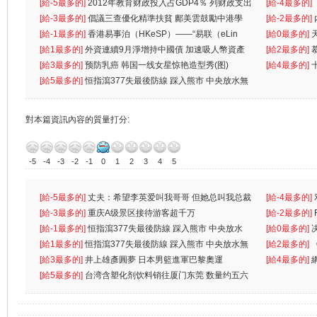
[給-5最多的]
2012年教育财政投入占GDP4％ 列财政支出
[給-4最多的]
首位
[給-3最多的]
倡議三查優化精準扶貧 鄺美雲鼓勵中港學
一
[給-2最多的]
生
[給-1最多的]
香港易事泊（HKeSP）——“易联（eLin
人
[給0最多的]
k）”项目
[給1最多的]
外資連續9月淨增持中國債 加速吸人幣資產
[給2最多的]
[給3最多的]
预防乳癌 韩国一线女星惊艳造型秀(图)
[給4最多的]
[給5最多的]
恒指瀉377失最後防線 踩入熊市 中央放水無
對本篇資訊內容的質量打分:
-5
-4
-3
-2
-1
0
1
2
3
4
5
[給-5最多的]
丈夫：希望李英爱叫我哥哥 但她总叫我总裁
[給-4最多的]
先
[給-3最多的]
重庆A级景区接待游客超千万
离
[給-2最多的]
[給-1最多的]
恒指瀉377失最後防線 踩入熊市 中央放水
[給0最多的]
無
[給1最多的]
恒指瀉377失最後防線 踩入熊市 中央放水無
[給2最多的]
[給3最多的]
井上雄彥圓夢 日本男籃進軍巴黎奧運
[給4最多的]
[給5最多的]
台湾含塑化剂饮料销往厦门东莞 数量约五六
兩蚊