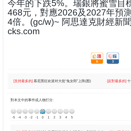
今年的下跌5%。瑞銀將蜜雪目標
468元，對應2026及2027年
4倍。(gc/w)~ 阿思達克財經新聞 網
cks.com
頂:
踩:
6
3
[支持最多的]
慕尼黑狂欢派对大批“兔女郎”上阵(图)
[反對最多的]
十
對本文中的事件或人物打分:
-5
-4
-3
-2
-1
0
1
2
3
4
5