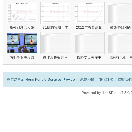
商务部发言人姚
21机构预测一季
2012年教育财政
教改路线图
内地事业单位绩
碳排放指标纳入
政协委员关注中
滥用的化肥：
香港易事泊 Hong Kong e-Services Provider
|
站點地圖
|
友情鏈接
|
聯繫我們
Powered by
HKeSP.com
7.5
© 