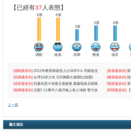
【已經有
37
人表態】
6票
6票
4票
4票
3票
感動
路過
高興
難過
搞笑
[感動最多的]
2012年教育财政投入占GDP4％ 列财政支
[路過最多的]
新
出首位
[高興最多的]
台湾18岁少女 32E胸围火速蹿红(组图)
[難過最多的]
指
[搞笑最多的]
刘嘉玲恶斗张曼玉显疲惫 素颜现身太阳镜
罪
[憤怒最多的]
章
遮
[無聊最多的]
元朗7.21事件八個月晚上有人堵路 警方放
[同情最多的]
【
催
敗
上一篇
圖文資訊