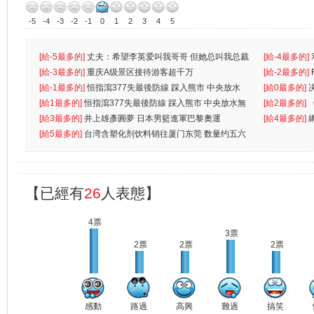
-5
-4
-3
-2
-1
0
1
2
3
4
5
[給-5最多的]
丈夫：希望李英爱叫我哥哥 但她总叫我总裁
[給-4最多的]
先
[給-3最多的]
重庆A级景区接待游客超千万
离
[給-2最多的]
[給-1最多的]
恒指瀉377失最後防線 踩入熊市 中央放水
[給0最多的]
無
[給1最多的]
恒指瀉377失最後防線 踩入熊市 中央放水無
[給2最多的]
[給3最多的]
井上雄彥圓夢 日本男籃進軍巴黎奧運
[給4最多的]
[給5最多的]
台湾含塑化剂饮料销往厦门东莞 数量约五六
兩蚊
【已經有
26
人表態】
4票
3票
2票
2票
2票
感動
路過
高興
難過
搞笑