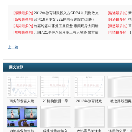
[感動最多的]
2012年教育财政投入占GDP4％ 列财政支
[路過最多的]
新
出首位
[高興最多的]
台湾18岁少女 32E胸围火速蹿红(组图)
[難過最多的]
指
[搞笑最多的]
刘嘉玲恶斗张曼玉显疲惫 素颜现身太阳镜
罪
[憤怒最多的]
章
遮
[無聊最多的]
元朗7.21事件八個月晚上有人堵路 警方放
[同情最多的]
【
催
敗
上一篇
圖文資訊
商务部发言人姚
21机构预测一季
2012年教育财政
教改路线图
内地事业单位绩
碳排放指标纳入
政协委员关注中
滥用的化肥：