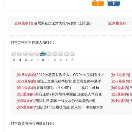
3
5
[支持最多的]
慕尼黑狂欢派对大批“兔女郎”上阵(图)
[反對最多的]
十
對本文中的事件或人物打分:
-5
-4
-3
-2
-1
0
1
2
3
4
5
[給-5最多的]
2012年教育财政投入占GDP4％ 列财政支出
[給-4最多的]
首位
[給-3最多的]
倡議三查優化精準扶貧 鄺美雲鼓勵中港學
一
[給-2最多的]
生
[給-1最多的]
香港易事泊（HKeSP）——“易联（eLin
人
[給0最多的]
k）”项目
[給1最多的]
外資連續9月淨增持中國債 加速吸人幣資產
[給2最多的]
[給3最多的]
预防乳癌 韩国一线女星惊艳造型秀(图)
[給4最多的]
[給5最多的]
恒指瀉377失最後防線 踩入熊市 中央放水無
對本篇資訊內容的質量打分: