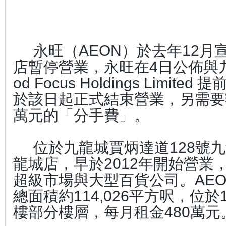
永旺（AEON）於去年12月
店暫停營業，永旺在4日公佈與
od Focus Holdings Limi
於該日起正式結束營業，另需要額
萬元的「分手費」。
位於九龍城賈炳達道128號九
龍城店，早於2012年開始營業
超級市場與大型百貨公司。AE
總面積約114,026平方呎，位於
樓部分樓層，每月租金480萬元