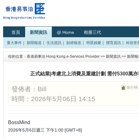
首頁
新聞資訊
@ Home
相册三代
重大事件
|
新聞報道
|
生活資訊
|
財經報道
|
明星娛樂
|
體育資訊
|
科技世
你的位置：
香港易事泊 Hong Kong e-Services Provider
>>
新聞資訊
>>
新聞報
正式結業|考慮北上消費及重建計劃 需付5300萬亦
發佈者：
Bill
排行榜
時間：2026年5月06日 14:15
BossMind
2026年5月6日週三 下午1:00 [GMT+8]