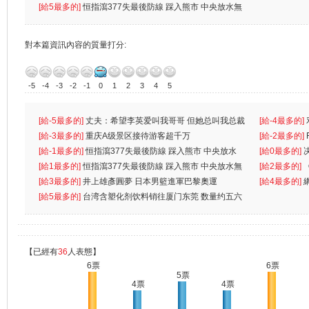
[給5最多的]
恒指瀉377失最後防線 踩入熊市 中央放水無
對本篇資訊內容的質量打分:
-5
-4
-3
-2
-1
0
1
2
3
4
5
[給-5最多的]
丈夫：希望李英爱叫我哥哥 但她总叫我总裁
[給-4最多的]
先
[給-3最多的]
重庆A级景区接待游客超千万
离
[給-2最多的]
[給-1最多的]
恒指瀉377失最後防線 踩入熊市 中央放水
[給0最多的]
無
[給1最多的]
恒指瀉377失最後防線 踩入熊市 中央放水無
[給2最多的]
[給3最多的]
井上雄彥圓夢 日本男籃進軍巴黎奧運
[給4最多的]
[給5最多的]
台湾含塑化剂饮料销往厦门东莞 数量约五六
兩蚊
【已經有
36
人表態】
6票
6票
5票
4票
4票