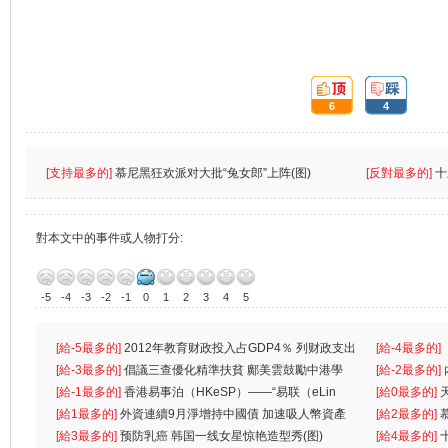
頂:
踩:
6
4
[支持最多的]
慕尼黑狂欢派对大批“兔女郎”上阵(图)
[反對最多的]
十
對本文中的事件或人物打分:
-5
-4
-3
-2
-1
0
1
2
3
4
5
[給-5最多的]
2012年教育财政投入占GDP4％ 列财政支出
[給-4最多的]
首位
[給-3最多的]
倡議三查優化精準扶貧 鄺美雲鼓勵中港學
一
[給-2最多的]
生
[給-1最多的]
香港易事泊（HKeSP）——“易联（eLin
人
[給0最多的]
k）”项目
[給1最多的]
外資連續9月淨增持中國債 加速吸人幣資產
[給2最多的]
[給3最多的]
预防乳癌 韩国一线女星惊艳造型秀(图)
[給4最多的]