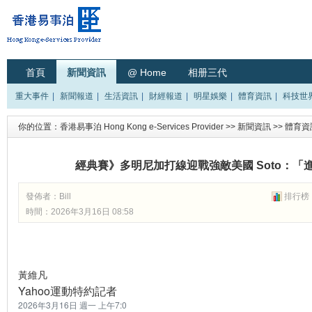
首頁
新聞資訊
@ Home
相册三代
重大事件
|
新聞報道
|
生活資訊
|
財經報道
|
明星娛樂
|
體育資訊
|
科技世
你的位置：
香港易事泊 Hong Kong e-Services Provider
>>
新聞資訊
>>
體育資
經典賽》多明尼加打線迎戰強敵美國 Soto：
發佈者：
Bill
排行榜
時間：2026年3月16日 08:58
黃維凡
Yahoo運動特約記者
2026年3月16日 週一 上午7:0