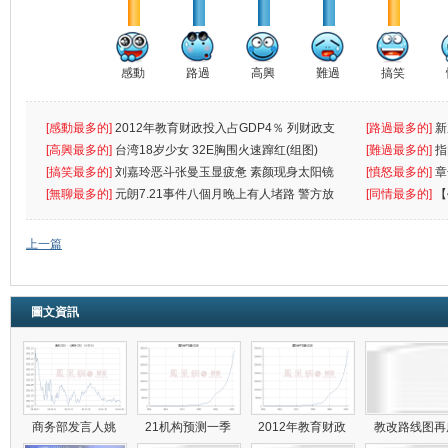
感動
路過
高興
難過
搞笑
[感動最多的]
2012年教育财政投入占GDP4％ 列财政支
[路過最多的]
新
出首位
[高興最多的]
台湾18岁少女 32E胸围火速蹿红(组图)
[難過最多的]
指
[搞笑最多的]
刘嘉玲恶斗张曼玉显疲惫 素颜现身太阳镜
罪
[憤怒最多的]
章
遮
[無聊最多的]
元朗7.21事件八個月晚上有人堵路 警方放
[同情最多的]
【
催
敗
上一篇
圖文資訊
商务部发言人姚
21机构预测一季
2012年教育财政
教改路线图