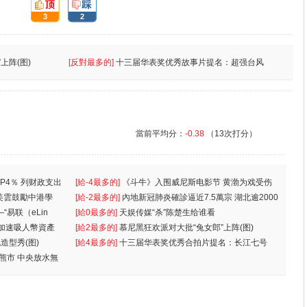
頂:
踩:
3
2
上阵(图)
[反對最多的]
十三届华表奖优秀故事片提名：超强台风
當前平均分：
-0.38
（13次打分）
P4％ 列财政支出
[給-4最多的]
《斗牛》入围威尼斯电影节 黄渤为戏受伤
美雲鼓勵中港學
一
[給-2最多的]
內地新冠肺炎確診逼近7.5萬宗 湖北逾2000
“易联（eLin
人
[給0最多的]
天娱传媒“杀”陈楚生给谁看
 加速吸人幣資產
[給2最多的]
慕尼黑狂欢派对大批“兔女郎”上阵(图)
造型秀(图)
[給4最多的]
十三届华表奖优秀合拍片提名：长江七号
入熊市 中央放水無