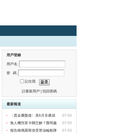
用戶登錄
用戶名:
密 碼:
記住我
註冊新用戶
|
找回密碼
最新報道
〈貴金屬盤後〉美6月非農就
07-03
無人機預算卡關怎解？龔明鑫
07-03
表
報告稱俄羅斯借受禁油輪船隊
07-03