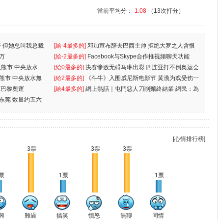
當前平均分：
-1.08
（13次打分）
 但她总叫我总裁
[給-4最多的]
邓加宣布辞去巴西主帅 拒绝大罗之人含恨
万
离
[給-2最多的]
Facebook与Skype合作推视频聊天功能
入熊市 中央放水
[給0最多的]
决赛惨败无碍马琳出彩 四连亚打不倒奥运会
入熊市 中央放水無
[給2最多的]
《斗牛》入围威尼斯电影节 黄渤为戏受伤一
軍巴黎奧運
[給4最多的]
網上熱話｜屯門惡人刀削麵終結業 網民：為
东莞 数量约五六
兩蚊
[心情排行榜]
3票
3票
3票
票
1票
1票
興
難過
搞笑
憤怒
無聊
同情