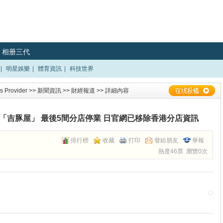
相册三代
|
明星娛樂
|
體育資訊
|
科技世界
 Provider
>>
新聞資訊
>>
財經報道
>> 詳細內容
「吉豚屋」 最後5間分店停業 日官網已移除香港分店資訊
排行榜
收藏
打印
發給朋友
舉報
熱度46票 瀏覽0次