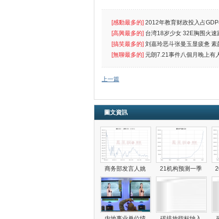
[感動最多的]
2012年教育财政投入占GDP
出首位
[高興最多的]
台湾18岁少女 32E胸围火速
[搞笑最多的]
刘嘉玲恶斗张曼玉显疲惫 素
遮
[無聊最多的]
元朗7.21事件八個月晚上有
催
上一篇
圖文資訊
商务部发言人姚
21机构预测一季
内地事业单位绩
碳排放指标纳入