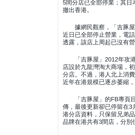
5間分店已全部停業；其日
撤出香港。
據網民觀察，「吉豚屋
近日已全部停止營業，電話
透露，該店上周起已沒有營
「吉豚屋」2012年攻港，
店設於九龍灣淘大商場，初
分店。不過，港人北上消費
近年在港規模已逐步萎縮，
「吉豚屋」的FB專頁
傳，最後更新卻已停留在3
港分店資料，只保留兄弟品
品牌在港共有3間店，分別