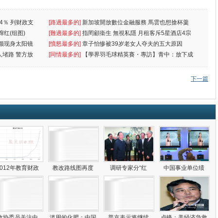
4％ 列财政支
[路過最多的]
新加坡開放數位金融服務 馬雲也想搶杯羹
蹿红(组图)
[難過最多的]
指罔顧衞生 無視私隱 月租客斥5星酒店4宗
颜现身太阳镜
罪
[憤怒最多的]
章子怡惨被39岁老女人夺夫的五大原因
人堵路 警方放
[同情最多的]
【學界羽毛球精英賽・專訪】青中：放下成
敗
下一篇
2012年教育财政
教改路线图再度
调研专家分“红
中国事业单位绩
政协委员关注中
滥用的化肥：中国
普京表示将继续
卢锋：美经济急救