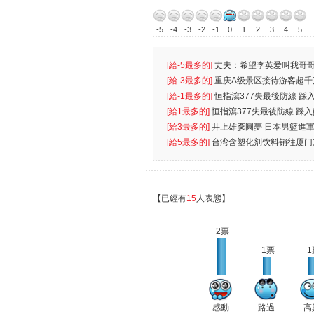
-5
-4
-3
-2
-1
0
1
2
3
4
5
[給-5最多的]
丈夫：希望李英爱叫我哥哥
先
[給-3最多的]
重庆A级景区接待游客超千
[給-1最多的]
恒指瀉377失最後防線 踩
無
[給1最多的]
恒指瀉377失最後防線 踩
[給3最多的]
井上雄彥圓夢 日本男籃進
[給5最多的]
台湾含塑化剂饮料销往厦门
【已經有
15
人表態】
2票
1票
1
感動
路過
高