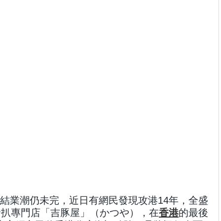
結業潮仍未完，近日有網民發現攻港14年，全盛
豬扒專門店「吉豚屋」（かつや），在
香港
的最後