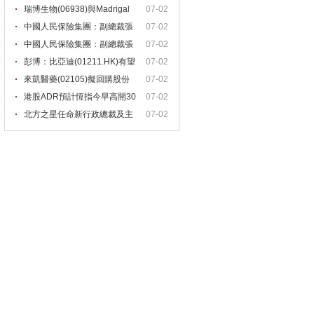
瑞博生物(06938)與Madrigal
07-02
中國人民保險集團：副總裁張
07-02
道
中國人民保險集團：副總裁張
07-02
道
彭博：比亞迪(01211.HK)有望
07-02
再
來凱醫藥(02105)擬回購股份
07-02
港股ADR預計恆指今早高開30
07-02
1
北方之星任命新行政總裁及主
07-02