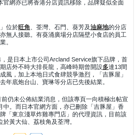
本官網亦已將香港分店資訊移除，品牌疑似全面
」位於
旺角
、荃灣、石門、葵芳及
油麻地
的分店
亦無人接聽。有葵涌廣場分店隔壁小食店的員工
業。
是日本上市公司Arcland Service旗下品牌，首
期店外不時大排長龍，高峰時期曾開設
多
達13間
成風，加上本地日式食肆競爭激烈，「吉豚屋」
去年底炮台山、寶琳等分店已先後結業。
目前仍未公佈結業消息，但該專頁一向積極出帖宣
月中。而日本官網方面，亦已刪除「吉豚屋」香
牌「東京淺草炸雞專門店」的代理資訊，目前該
位於黃大仙、荔枝角及荃灣。