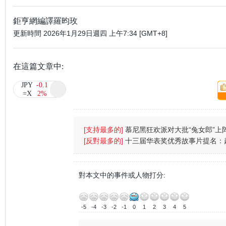
鉅亨網編譯羅昀玫
更新時間
2026年1月29日週四 上午7:34 [GMT+8]
在這篇文章中:
JPY
-0.1
頂:
=X
2%
[支持最多的]
慕尼黑狂欢派对大批“兔女郎”上
(图)
[反對最多的]
十三届华表奖优秀故事片提名：
强台风
對本文中的事件或人物打分:
-5
-4
-3
-2
-1
0
1
2
3
4
5