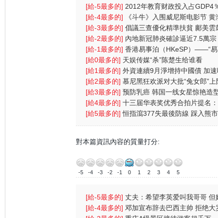
[給-5最多的]
2012年教育财政投入占GDP4
财政支出首位
[給-4最多的]
《斗牛》入围威尼斯电影节 黄
戏受伤一
[給-3最多的]
倡議三查優化精準扶貧 鄺美雲
中港學生
[給-2最多的]
內地新冠肺炎確診逼近7.5萬宗
北逾2000人
[給-1最多的]
香港易事泊（HKeSP）——“
（eLink）”项目
[給0最多的]
天娱传媒“杀”陈楚生给谁看
[給1最多的]
外資連續9月淨增持中國債 加
幣資產
[給2最多的]
慕尼黑狂欢派对大批“兔女郎”上
(图)
[給3最多的]
预防乳癌 韩国一线女星惊艳造
(图)
[給4最多的]
十三届华表奖优秀合拍片提名
七号
[給5最多的]
恒指瀉377失最後防線 踩入熊市
央放水無
對本篇資訊內容的質量打分:
-5
-4
-3
-2
-1
0
1
2
3
4
5
[給-5最多的]
丈夫：希望李英爱叫我哥哥 但
叫我总裁先
[給-4最多的]
邓加宣布辞去巴西主帅 拒绝大