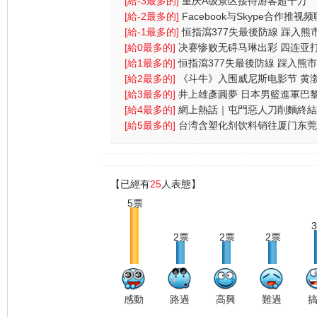
人含恨离
[給-3最多的]
重庆A级景区接待游客超千万
[給-2最多的]
Facebook与Skype合作推视
功能
[給-1最多的]
恒指瀉377失最後防線 踩入熊市
央放水無
[給0最多的]
决赛惨败无碍马琳出彩 四连亚
倒奥运会
[給1最多的]
恒指瀉377失最後防線 踩入熊市
央放水無
[給2最多的]
《斗牛》入围威尼斯电影节 黄
戏受伤一
[給3最多的]
井上雄彥圓夢 日本男籃進軍巴
運
[給4最多的]
網上熱話｜屯門惡人刀削麵終
網民：為兩蚊
[給5最多的]
台湾含塑化剂饮料销往厦门东莞
量约五六
【已經有
25
人表態】
5票
2票
2票
2票
感動
路過
高興
難過