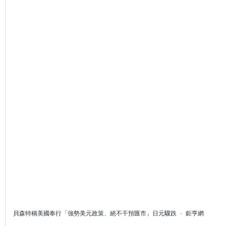
貝森特稱美國奉行「強勢美元政策、絕不干預匯市」日元驟跌
·
鉅亨網