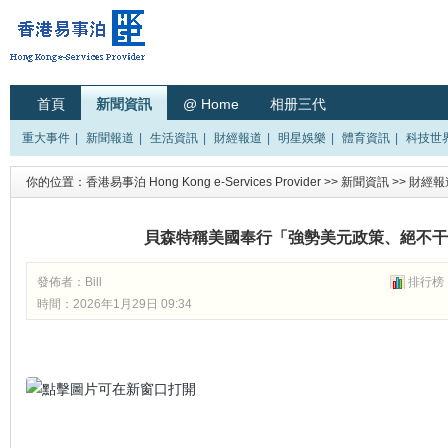
首頁
新聞資訊
@ Home
相册三代
重大事件
|
新聞報道
|
生活資訊
|
財經報道
|
明星娛樂
|
體育資訊
|
科技世
你的位置：
香港易事泊 Hong Kong e-Services Provider
>>
新聞資訊
>>
財經報
貝森特稱美國奉行「強勢美元政策、絕不干
發佈者：
Bill
排行榜
時間：2026年1月29日 09:34