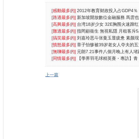
[感動最多的]
2012年教育财政投入占GDP4％
财政支出首位
[路過最多的]
新加坡開放數位金融服務 馬雲
搶杯羹
[高興最多的]
台湾18岁少女 32E胸围火速蹿红
图)
[難過最多的]
指罔顧衞生 無視私隱 月租客斥5
酒店4宗罪
[搞笑最多的]
刘嘉玲恶斗张曼玉显疲惫 素颜
太阳镜遮
[憤怒最多的]
章子怡惨被39岁老女人夺夫的五
原因
[無聊最多的]
元朗7.21事件八個月晚上有人堵
警方放催
[同情最多的]
【學界羽毛球精英賽・專訪】青
中：放下成敗
上一篇