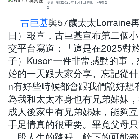
更新時間
2026年1月1日週四 下午9:2
2
古巨基
與57歲太太Lorrai
日）報喜，古巨基宣布第二個小
交平台寫道：「這是在2025對
子）Kuson一件非常感動的事，
始的一天跟大家分享。忘記從什麼
n有好些時候都會跟我們說好想
為我和太太本身也有兄弟姊妹，
成人後家中有兄弟姊妹，能夠互
手足情真的很重要。畢竟父母只
一段人生的路程，餘下的可能都