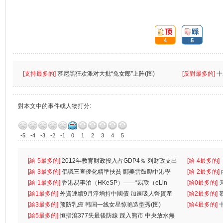
頂:
踩:
4
5
[支持最多的]
慕尼黑狂欢派对大批“兔女郎”上阵(图)
[反對最多的]
十
對本文中的事件或人物打分:
-5
-4
-3
-2
-1
0
1
2
3
4
5
[給-5最多的]
2012年教育财政投入占GDP4％ 列财政支出
[給-4最多的]
首位
[給-3最多的]
倡議三查優化精準扶貧 鄺美雲鼓勵中港學
一
[給-2最多的]
生
[給-1最多的]
香港易事泊（HKeSP）——“易联（eLin
人
[給0最多的]
k）”项目
[給1最多的]
外資連續9月淨增持中國債 加速吸人幣資產
[給2最多的]
[給3最多的]
预防乳癌 韩国一线女星惊艳造型秀(图)
[給4最多的]
[給5最多的]
恒指瀉377失最後防線 踩入熊市 中央放水無