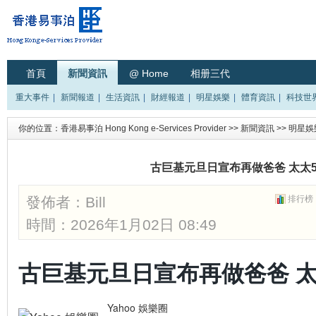
首頁
新聞資訊
@ Home
相册三代
重大事件
|
新聞報道
|
生活資訊
|
財經報道
|
明星娛樂
|
體育資訊
|
科技世
你的位置：
香港易事泊 Hong Kong e-Services Provider
>>
新聞資訊
>>
明星娛
古巨基元旦日宣布再做爸爸 太太
發佈者：
Bill
排行榜
時間：2026年1月02日 08:49
古巨基元旦日宣布再做爸爸 太
Yahoo 娛樂圈