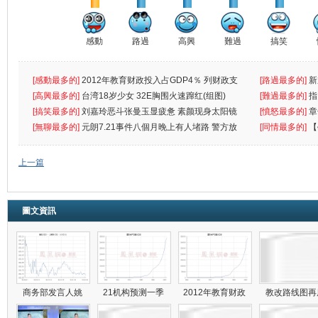
感動
路過
高興
難過
搞笑
[感動最多的]
2012年教育财政投入占GDP4％ 列财政支
[路過最多的]
新
出首位
[高興最多的]
台湾18岁少女 32E胸围火速蹿红(组图)
[難過最多的]
指
[搞笑最多的]
刘嘉玲恶斗张曼玉显疲惫 素颜现身太阳镜
罪
[憤怒最多的]
章
遮
[無聊最多的]
元朗7.21事件八個月晚上有人堵路 警方放
[同情最多的]
【
催
敗
上一篇
圖文資訊
商务部发言人姚
21机构预测一季
2012年教育财政
教改路线图