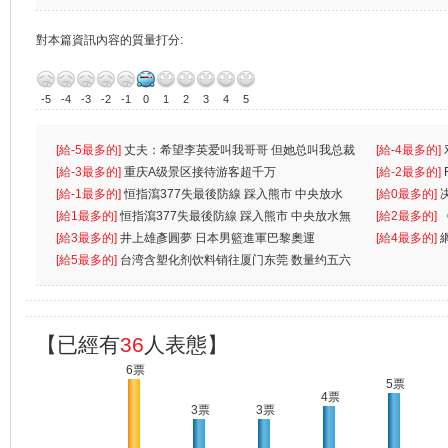
對本篇資訊內容的質量打分:
-5
-4
-3
-2
-1
0
1
2
3
4
5
[給-5最多的]
丈夫：希望李英爱叫我哥哥 但她总叫我总裁
[給-4最多的]
先
[給-3最多的]
重庆A级景区接待游客超千万
离
[給-2最多的]
[給-1最多的]
恒指瀉377失最後防線 踩入熊市 中央放水
[給0最多的]
無
[給1最多的]
恒指瀉377失最後防線 踩入熊市 中央放水無
[給2最多的]
[給3最多的]
井上雄彥圓夢 日本男籃進軍巴黎奧運
[給4最多的]
[給5最多的]
台湾含塑化剂饮料销往厦门东莞 数量约五六
兩蚊
【已經有
36
人表態】
6票
5票
4票
3票
3票