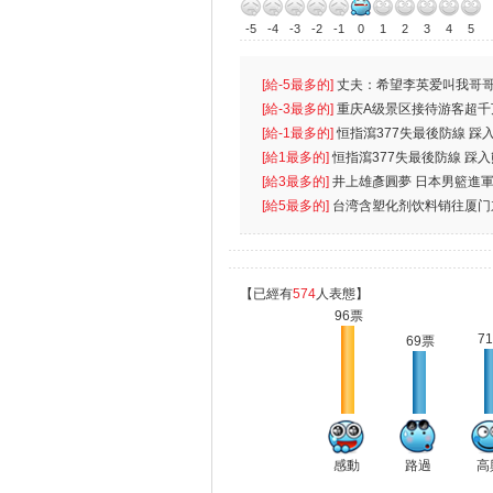
-5
-4
-3
-2
-1
0
1
2
3
4
5
[給-5最多的]
丈夫：希望李英爱叫我哥哥
先
[給-3最多的]
重庆A级景区接待游客超千
[給-1最多的]
恒指瀉377失最後防線 踩
無
[給1最多的]
恒指瀉377失最後防線 踩
[給3最多的]
井上雄彥圓夢 日本男籃進
[給5最多的]
台湾含塑化剂饮料销往厦门
【已經有
574
人表態】
96票
7
69票
感動
路過
高