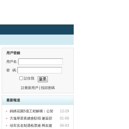
用戶登錄
用戶名:
密 碼:
記住我
註冊新用戶
|
找回密碼
最新報道
錦綉花園5億工程解構︱公契
12-29
所
方逸華星夜總會駐唱 邂逅邵
01-08
动车实名制遇检票难 网友建
06-03