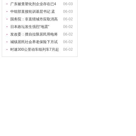
广东被查塑化剂企业存在已4
06-03
中组部直接轮训基层书记 孟
06-03
国务院：非直辖城市应取消高
06-02
校
日本政坛发生强烈“地震”
06-02
发改委：擅自拉限居民用电将
06-02
处
城镇居民社会养老保险下月试
06-02
时速300公里动车组列车7月起
06-02