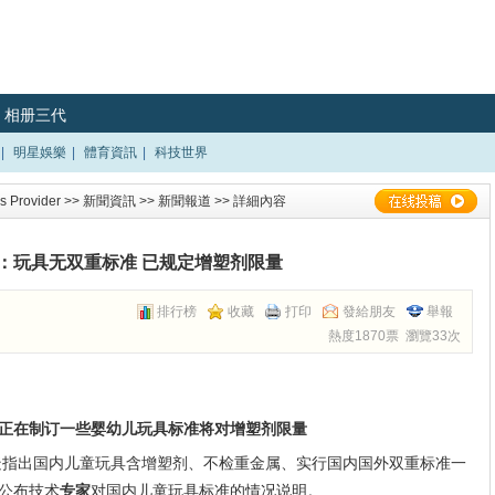
相册三代
|
明星娛樂
|
體育資訊
|
科技世界
 Provider
>>
新聞資訊
>>
新聞報道
>> 詳細內容
：玩具无双重标准 已规定增塑剂限量
排行榜
收藏
打印
發給朋友
舉報
熱度1870票 瀏覽33次
正在制订一些婴幼儿玩具标准将对增塑剂限量
疑指出国内儿童玩具含增塑剂、不检重金属、实行国内国外双重标准一
公布技术
专家
对国内儿童玩具标准的情况说明。