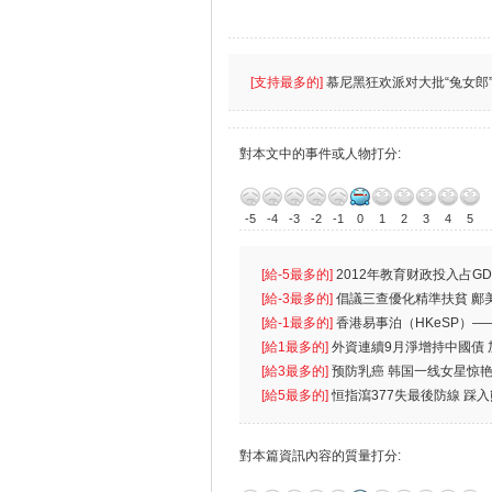
[支持最多的]
慕尼黑狂欢派对大批“兔女郎”
對本文中的事件或人物打分:
-5
-4
-3
-2
-1
0
1
2
3
4
5
[給-5最多的]
2012年教育财政投入占GD
首位
[給-3最多的]
倡議三查優化精準扶貧 鄺
生
[給-1最多的]
香港易事泊（HKeSP）——
k）”项目
[給1最多的]
外資連續9月淨增持中國債
[給3最多的]
预防乳癌 韩国一线女星惊艳
[給5最多的]
恒指瀉377失最後防線 踩
對本篇資訊內容的質量打分: