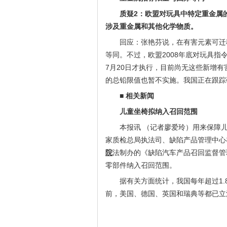
质疑2：欧盟对玩具中特定重金属
涉及重金属和其他化学物质。
回应：张艳芬说，在有害元素可迁
等同。不过，欧盟2008年底对玩具指
7月20日才执行，目前尚无这些新增有
的总铅限值也暂不实施。我国正在跟踪
■ 相关新闻
儿童坐椅拟纳入召回范围
本报讯 （记者廖爱玲）用来保障
家质检总局执法司、缺陷产品管理中心
院
法制办的《缺陷汽车产品召回监督管
零部件纳入召回范围。
据有关方面统计，我国每年超过1.
前，美国、德国、英国和瑞典等都已立