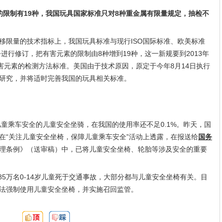
的限制有19种，我国玩具国家标准只对8种重金属有限量规定，抽检不
移限量的技术指标上，我国玩具标准与现行ISO国际标准、欧美标准
令进行修订，把有害元素的限制由8种增到19种，这一新规要到2013年
害元素的检测方法标准。美国由于技术原因，原定于今年8月14日执行
研究，并将适时完善我国的玩具相关标准。
儿童乘车安全的儿童安全坐骑，在我国的使用率还不足0.1%。昨天，国
在“关注儿童安全坐椅，保障儿童乘车安全”活动上透露，在报送给
国务
理条例》（送审稿）中，已将儿童安全坐椅、轮胎等涉及安全的重要
85万名0-14岁儿童死于交通事故，大部分都与儿童安全坐椅有关。目
法强制使用儿童安全坐椅，并实施召回监管。
頂:
踩: