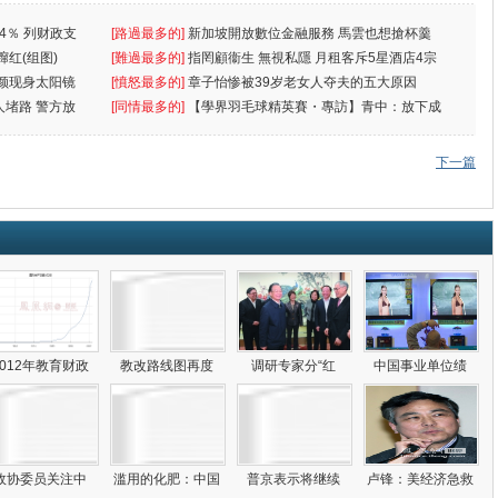
4％ 列财政支
[路過最多的]
新加坡開放數位金融服務 馬雲也想搶杯羹
蹿红(组图)
[難過最多的]
指罔顧衞生 無視私隱 月租客斥5星酒店4宗
颜现身太阳镜
罪
[憤怒最多的]
章子怡惨被39岁老女人夺夫的五大原因
人堵路 警方放
[同情最多的]
【學界羽毛球精英賽・專訪】青中：放下成
敗
下一篇
2012年教育财政
教改路线图再度
调研专家分“红
中国事业单位绩
政协委员关注中
滥用的化肥：中国
普京表示将继续
卢锋：美经济急救