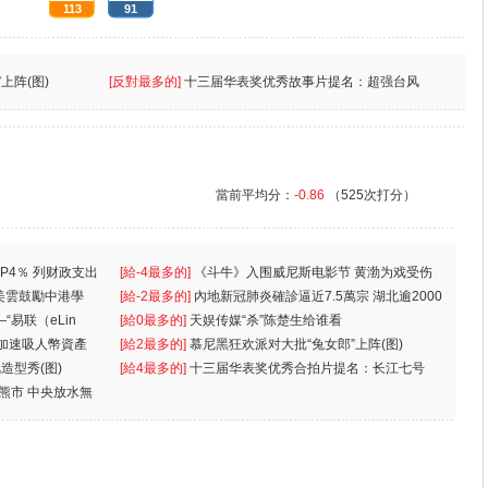
113
91
上阵(图)
[反對最多的]
十三届华表奖优秀故事片提名：超强台风
當前平均分：
-0.86
（525次打分）
P4％ 列财政支出
[給-4最多的]
《斗牛》入围威尼斯电影节 黄渤为戏受伤
美雲鼓勵中港學
一
[給-2最多的]
內地新冠肺炎確診逼近7.5萬宗 湖北逾2000
“易联（eLin
人
[給0最多的]
天娱传媒“杀”陈楚生给谁看
 加速吸人幣資產
[給2最多的]
慕尼黑狂欢派对大批“兔女郎”上阵(图)
造型秀(图)
[給4最多的]
十三届华表奖优秀合拍片提名：长江七号
入熊市 中央放水無