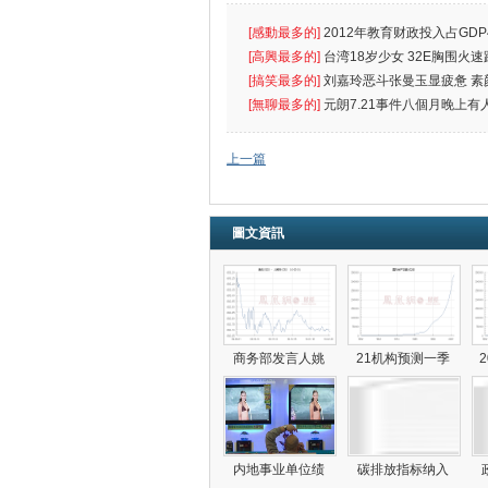
[感動最多的]
2012年教育财政投入占GDP
出首位
[高興最多的]
台湾18岁少女 32E胸围火速
[搞笑最多的]
刘嘉玲恶斗张曼玉显疲惫 素
遮
[無聊最多的]
元朗7.21事件八個月晚上有
催
上一篇
圖文資訊
商务部发言人姚
21机构预测一季
内地事业单位绩
碳排放指标纳入