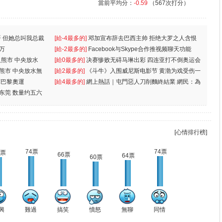
當前平均分：
-0.59
（567次打分）
 但她总叫我总裁
[給-4最多的]
邓加宣布辞去巴西主帅 拒绝大罗之人含恨
万
离
[給-2最多的]
Facebook与Skype合作推视频聊天功能
入熊市 中央放水
[給0最多的]
决赛惨败无碍马琳出彩 四连亚打不倒奥运会
入熊市 中央放水無
[給2最多的]
《斗牛》入围威尼斯电影节 黄渤为戏受伤一
軍巴黎奧運
[給4最多的]
網上熱話｜屯門惡人刀削麵終結業 網民：為
东莞 数量约五六
兩蚊
[心情排行榜]
74票
74票
1票
66票
64票
60票
興
難過
搞笑
憤怒
無聊
同情