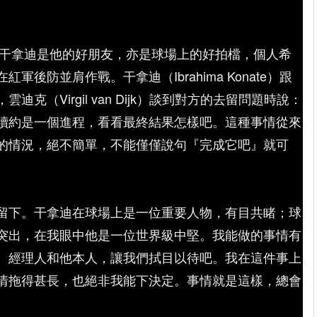
雲迪克指干拿迪是他的好朋友，亦是球場上的好拍檔，個人希
後防並肩作戰。干拿迪（Ibrahima Konate）跟
克（Virgil van Dijk）談到對方的去留問題時說：
續約是一個進程，看看最終結果怎樣吧。這種事情從來
的情況，絕不簡單，不能僅僅說句『完成它吧』就可
留下。干拿迪在球場上是一位重要人物，有目共睹；球
突出，在我眼中他是一位世界級中堅。我能做的事情有
、經理人和他本人，讓我們拭目以待吧。我在這件事上
情拖得甚長，也絕非我能下決定。事情就是這樣，總會