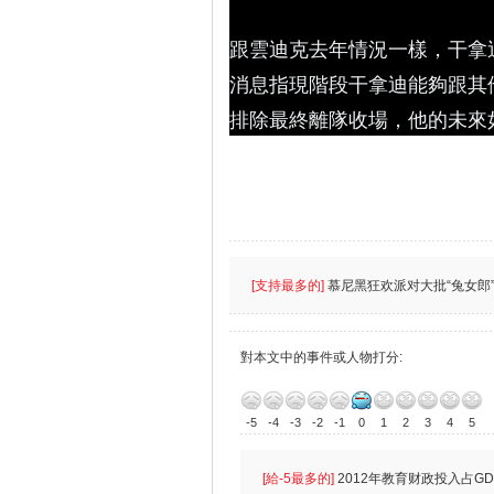
跟雲迪克去年情況一樣，干拿
消息指現階段干拿迪能夠跟其
排除最終離隊收場，他的未來
[支持最多的]
慕尼黑狂欢派对大批“兔女郎”
對本文中的事件或人物打分:
-5
-4
-3
-2
-1
0
1
2
3
4
5
[給-5最多的]
2012年教育财政投入占GD