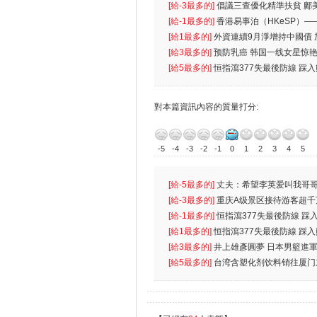
首位
[給-3最多的]
倡議三查優化精準扶貧 鄺
生
[給-1最多的]
香港易事泊（HKeSP）——
k）”项目
[給1最多的]
外資連續9月淨增持中國債
[給3最多的]
预防乳癌 韩国一线女星惊艳
[給5最多的]
恒指瀉377失最後防線 踩
對本篇資訊內容的質量打分:
-5
-4
-3
-2
-1
0
1
2
3
4
5
[給-5最多的]
丈夫：希望李英爱叫我哥哥
先
[給-3最多的]
重庆A级景区接待游客超千
[給-1最多的]
恒指瀉377失最後防線 踩
無
[給1最多的]
恒指瀉377失最後防線 踩
[給3最多的]
井上雄彥圓夢 日本男籃進
[給5最多的]
台湾含塑化剂饮料销往厦门