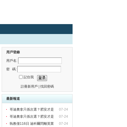
用戶登錄
用戶名:
密 碼:
記住我
註冊新用戶
|
找回密碼
最新報道
哥迪奧拿只係次選？肥安才是
07-24
「
哥迪奧拿只係次選？肥安才是
07-24
「
執教僅116日 迪科爾閃離英業
07-24