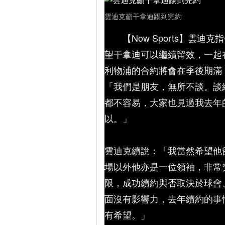
雲迪克籲干拿迪踢到完約
【Now Sports】
望干拿迪可以繼續留效，一起在紅軍
利物浦的合約將會在季後期滿，雲迪
「我們是朋友，無所不談。談
都不容易，大家也見過我去年
以。」
雲迪克續說：「我當然希望他
場以外他亦是一位領袖，非常
限，成功續約與否取決於球會
面沒有影響力，去年續約的事
有希望。」