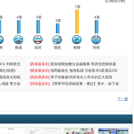
[心情排行榜]
7票
票
4票
4票
4票
3票
興
難過
搞笑
憤怒
無聊
同情
4％ 列财政支
[路過最多的]
新加坡開放數位金融服務 馬雲也想搶杯羹
蹿红(组图)
[難過最多的]
指罔顧衞生 無視私隱 月租客斥5星酒店4宗
颜现身太阳镜
罪
[憤怒最多的]
章子怡惨被39岁老女人夺夫的五大原因
人堵路 警方放
[同情最多的]
【學界羽毛球精英賽・專訪】青中：放下成
敗
下一篇