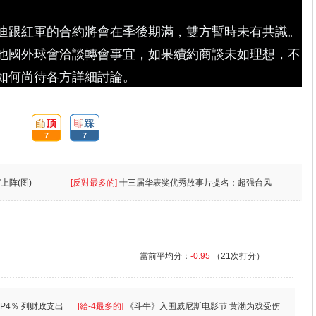
迪跟紅軍的合約將會在季後期滿，雙方暫時未有共識。
他國外球會洽談轉會事宜，如果續約商談未如理想，不
如何尚待各方詳細討論。
頂:
踩:
7
7
上阵(图)
[反對最多的]
十三届华表奖优秀故事片提名：超强台风
當前平均分：
-0.95
（21次打分）
P4％ 列财政支出
[給-4最多的]
《斗牛》入围威尼斯电影节 黄渤为戏受伤