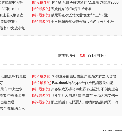
美雲鼓勵中港學
一
[給-2最多的]
內地新冠肺炎確診逼近7.5萬宗 湖北逾2000
“易联（eLin
人
[給0最多的]
天娱传媒“杀”陈楚生给谁看
 加速吸人幣資產
[給2最多的]
慕尼黑狂欢派对大批“兔女郎”上阵(图)
造型秀(图)
[給4最多的]
十三届华表奖优秀合拍片提名：长江七号
入熊市 中央放水無
當前平均分：
-0.9
（31次打分）
 但她总叫我总裁
[給-4最多的]
邓加宣布辞去巴西主帅 拒绝大罗之人含恨
万
离
[給-2最多的]
Facebook与Skype合作推视频聊天功能
入熊市 中央放水
[給0最多的]
决赛惨败无碍马琳出彩 四连亚打不倒奥运会
入熊市 中央放水無
[給2最多的]
《斗牛》入围威尼斯电影节 黄渤为戏受伤一
軍巴黎奧運
[給4最多的]
網上熱話｜屯門惡人刀削麵終結業 網民：為
东莞 数量约五六
兩蚊