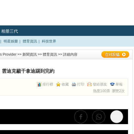
相册三代
|
明星娛樂
|
體育資訊
|
科技世界
 Provider
>>
新聞資訊
>>
體育資訊
>> 詳細內容
雲迪克籲干拿迪踢到完約
排行榜
收藏
打印
發給朋友
舉報
熱度100票 瀏覽2次