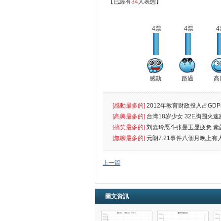
【已經有
34
人表態】
4票
4票
4
感動
路過
高
[感動最多的]
2012年教育财政投入占GDP
出首位
[高興最多的]
台湾18岁少女 32E胸围火速
[搞笑最多的]
刘嘉玲恶斗张曼玉显疲惫 素
遮
[無聊最多的]
元朗7.21事件八個月晚上有
催
上一篇
圖文資訊