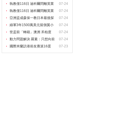
執教僅116日 迪科爾閃離英業
07-24
執教僅116日 迪科爾閃離英業
07-24
亞洲盃成森保一教日本最後探
07-24
綠軍3年1500萬美元留側翼小
07-24
世盃前「轉籍」澳洲 禾柏度
07-24
動力問題解決 羅素：只想向前
07-24
國際米蘭訪港前友賽派16蛋
07-23