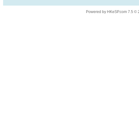
Powered by
HKeSP.com
7.5
© 