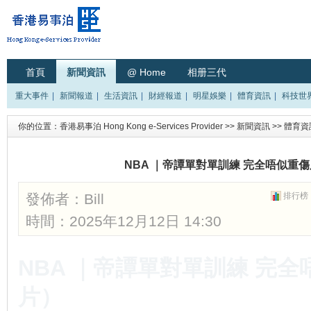
首頁
新聞資訊
@ Home
相册三代
重大事件
|
新聞報道
|
生活資訊
|
財經報道
|
明星娛樂
|
體育資訊
|
科技世
你的位置：
香港易事泊 Hong Kong e-Services Provider
>>
新聞資訊
>>
體育資
NBA ｜帝譚單對單訓練 完全唔似重
發佈者：
Bill
排行榜
時間：2025年12月12日 14:30
NBA ｜帝譚單對單訓練 完
片）