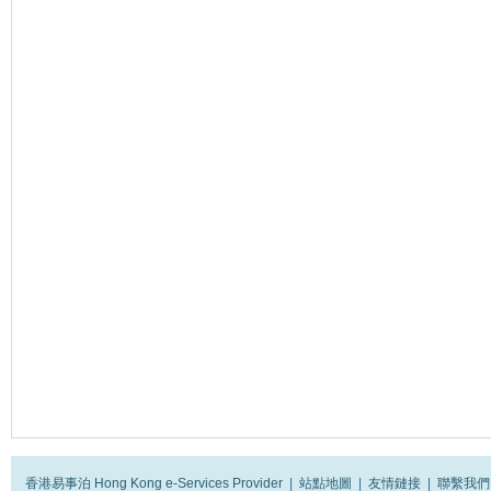
香港易事泊 Hong Kong e-Services Provider
|
站點地圖
|
友情鏈接
|
聯繫我們