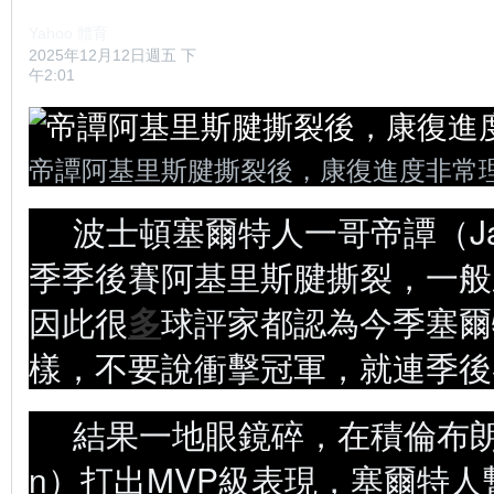
Yahoo 體育
2025年12月12日週五 下
午2:01
帝譚阿基里斯腱撕裂後，康復進度非常
波士頓塞爾特人一哥帝譚（Jays
季季後賽阿基里斯腱撕裂，一般
因此很
多
球評家都認為今季塞爾
樣，不要說衝擊冠軍，就連季後
結果一地眼鏡碎，在積倫布朗（Ja
n）打出MVP級表現，塞爾特