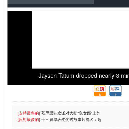
Jayson Tatum dropped nearly 3 min
頂:
踩:
6
4
[支持最多的]
慕尼黑狂欢派对大批“兔女郎”上阵
(图)
[反對最多的]
十三届华表奖优秀故事片提名：超
强台风