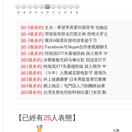
-5
-4
-3
-2
-1
0
1
2
3
4
5
[給-5最多的]
丈夫：希望李英爱叫我哥哥 但她总
叫我总裁先
[給-4最多的]
邓加宣布辞去巴西主帅 拒绝大罗之
人含恨离
[給-3最多的]
重庆A级景区接待游客超千万
[給-2最多的]
Facebook与Skype合作推视频聊天
功能
[給-1最多的]
恒指瀉377失最後防線 踩入熊市 中
央放水無
[給0最多的]
决赛惨败无碍马琳出彩 四连亚打不
倒奥运会
[給1最多的]
恒指瀉377失最後防線 踩入熊市 中
央放水無
[給2最多的]
《斗牛》入围威尼斯电影节 黄渤为
戏受伤一
[給3最多的]
井上雄彥圓夢 日本男籃進軍巴黎奧
運
[給4最多的]
網上熱話｜屯門惡人刀削麵終結業
網民：為兩蚊
[給5最多的]
台湾含塑化剂饮料销往厦门东莞 数
量约五六
【已經有
25
人表態】
6票
5票