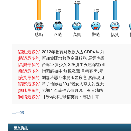
4票
2票
2票
感動
路過
高興
難過
搞笑
[感動最多的]
2012年教育财政投入占GDP4％ 列
财政支出首位
[路過最多的]
新加坡開放數位金融服務 馬雲也想
搶杯羹
[高興最多的]
台湾18岁少女 32E胸围火速蹿红(组
图)
[難過最多的]
指罔顧衞生 無視私隱 月租客斥5星
酒店4宗罪
[搞笑最多的]
刘嘉玲恶斗张曼玉显疲惫 素颜现身
太阳镜遮
[憤怒最多的]
章子怡惨被39岁老女人夺夫的五大
原因
[無聊最多的]
元朗7.21事件八個月晚上有人堵路
警方放催
[同情最多的]
【學界羽毛球精英賽・專訪】青
中：放下成敗
上一篇
圖文資訊