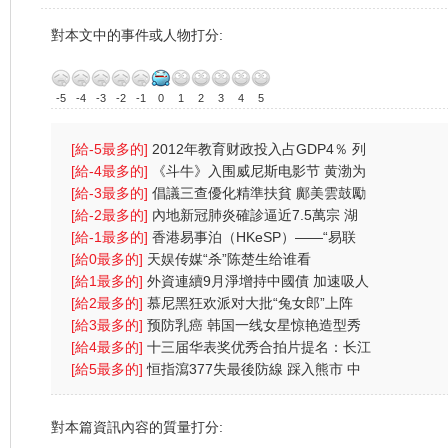
對本文中的事件或人物打分:
-5
-4
-3
-2
-1
0
1
2
3
4
5
[給-5最多的]
2012年教育财政投入占GDP4％ 列
财政支出首位
[給-4最多的]
《斗牛》入围威尼斯电影节 黄渤为
戏受伤一
[給-3最多的]
倡議三查優化精準扶貧 鄺美雲鼓勵
中港學生
[給-2最多的]
內地新冠肺炎確診逼近7.5萬宗 湖
北逾2000人
[給-1最多的]
香港易事泊（HKeSP）——“易联
（eLink）”项目
[給0最多的]
天娱传媒“杀”陈楚生给谁看
[給1最多的]
外資連續9月淨增持中國債 加速吸人
幣資產
[給2最多的]
慕尼黑狂欢派对大批“兔女郎”上阵
(图)
[給3最多的]
预防乳癌 韩国一线女星惊艳造型秀
(图)
[給4最多的]
十三届华表奖优秀合拍片提名：长江
七号
[給5最多的]
恒指瀉377失最後防線 踩入熊市 中
央放水無
對本篇資訊內容的質量打分: