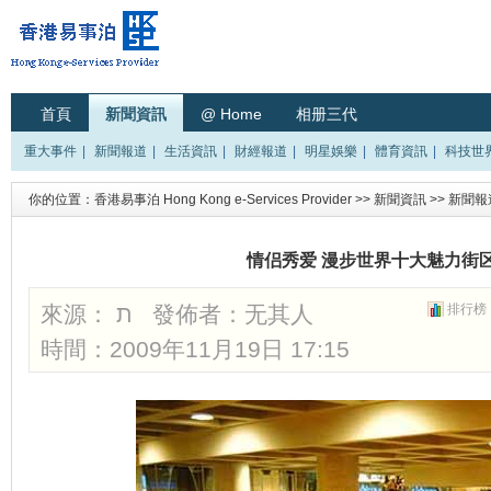
首頁
新聞資訊
@ Home
相册三代
重大事件
|
新聞報道
|
生活資訊
|
財經報道
|
明星娛樂
|
體育資訊
|
科技世
你的位置：
香港易事泊 Hong Kong e-Services Provider
>>
新聞資訊
>>
新聞報
情侣秀爱 漫步世界十大魅力街区
來源： ת 發佈者：
无其人
排行榜
時間：2009年11月19日 17:15