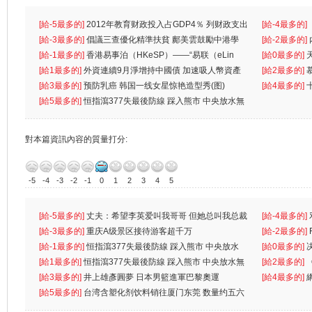
[給-5最多的]
2012年教育财政投入占GDP4％ 列财政支出
[給-4最多的]
首位
[給-3最多的]
倡議三查優化精準扶貧 鄺美雲鼓勵中港學
一
[給-2最多的]
生
[給-1最多的]
香港易事泊（HKeSP）——“易联（eLin
人
[給0最多的]
k）”项目
[給1最多的]
外資連續9月淨增持中國債 加速吸人幣資產
[給2最多的]
[給3最多的]
预防乳癌 韩国一线女星惊艳造型秀(图)
[給4最多的]
[給5最多的]
恒指瀉377失最後防線 踩入熊市 中央放水無
對本篇資訊內容的質量打分:
-5
-4
-3
-2
-1
0
1
2
3
4
5
[給-5最多的]
丈夫：希望李英爱叫我哥哥 但她总叫我总裁
[給-4最多的]
先
[給-3最多的]
重庆A级景区接待游客超千万
离
[給-2最多的]
[給-1最多的]
恒指瀉377失最後防線 踩入熊市 中央放水
[給0最多的]
無
[給1最多的]
恒指瀉377失最後防線 踩入熊市 中央放水無
[給2最多的]
[給3最多的]
井上雄彥圓夢 日本男籃進軍巴黎奧運
[給4最多的]
[給5最多的]
台湾含塑化剂饮料销往厦门东莞 数量约五六
兩蚊