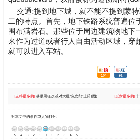
交通:提到地下城，就不能不提到蒙
二的特点。首先，地下铁路系统普遍位于
围布满岩石。那些位于周边建筑物地下
来作为过道或者行人自由活动区域，穿
就可以进入车站。
頂:
踩:
104
91
[支持最多的]
慕尼黑狂欢派对大批“兔女郎”上阵(图)
[反對最多的]
十
對本文中的事件或人物打分:
-5
-4
-3
-2
-1
0
1
2
3
4
5