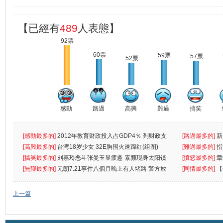
【已經有
489
人表態】
92票
60票
59票
57票
52票
感動
路過
高興
難過
搞笑
[感動最多的]
2012年教育财政投入占GDP4％ 列财政支
[路過最多的]
新
出首位
[高興最多的]
台湾18岁少女 32E胸围火速蹿红(组图)
[難過最多的]
指
[搞笑最多的]
刘嘉玲恶斗张曼玉显疲惫 素颜现身太阳镜
罪
[憤怒最多的]
章
遮
[無聊最多的]
元朗7.21事件八個月晚上有人堵路 警方放
[同情最多的]
【
催
敗
上一篇