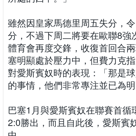
雖然因皇家馬德里周五失分，令
分，不過下周二將要在歐聯8強
體育會再度交鋒，收復首回合兩
塞明顯處於壓力中，但費力克指
對愛斯賓奴時的表現：「那是球
的事情，他們非常專注並已為明
巴塞1月與愛斯賓奴在聯賽首循
2:0勝出，而且自此後，愛斯賓
中。