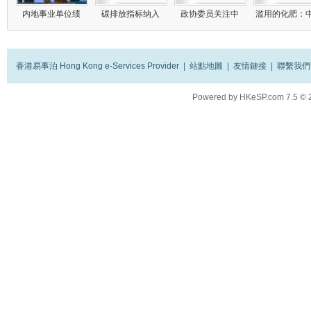
内地事业单位绩
碳排放指标纳入
政协委员关注中
滥用的化肥：
香港易事泊 Hong Kong e-Services Provider
|
站點地圖
|
友情鏈接
|
聯繫我們
Powered by
HKeSP.com
7.5
© 