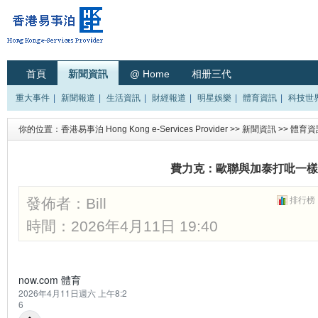
首頁
新聞資訊
@ Home
相册三代
重大事件
|
新聞報道
|
生活資訊
|
財經報道
|
明星娛樂
|
體育資訊
|
科技世
你的位置：
香港易事泊 Hong Kong e-Services Provider
>>
新聞資訊
>>
體育資
費力克：歐聯與加泰打吡一樣
發佈者：
Bill
排行榜
時間：2026年4月11日 19:40
now.com 體育
2026年4月11日週六 上午8:2
6