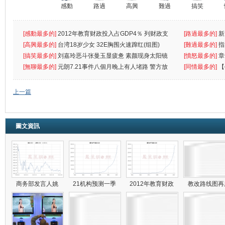
感動
路過
高興
難過
搞笑
[感動最多的]
2012年教育财政投入占GDP4％ 列财政支
[路過最多的]
新
出首位
[高興最多的]
台湾18岁少女 32E胸围火速蹿红(组图)
[難過最多的]
指
[搞笑最多的]
刘嘉玲恶斗张曼玉显疲惫 素颜现身太阳镜
罪
[憤怒最多的]
章
遮
[無聊最多的]
元朗7.21事件八個月晚上有人堵路 警方放
[同情最多的]
【
催
敗
上一篇
圖文資訊
商务部发言人姚
21机构预测一季
2012年教育财政
教改路线图