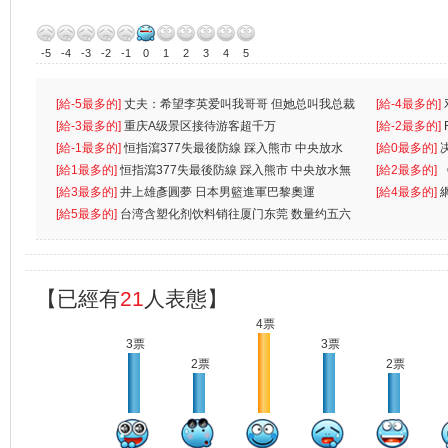
-5
-4
-3
-2
-1
0
1
2
3
4
5
[給-5最多的]
丈夫：希望李英爱叫我哥哥 但她总叫我总裁
[給-4最多的]
先
[給-3最多的]
重庆A级景区接待游客超千万
离
[給-2最多的]
[給-1最多的]
恒指瀉377失最後防線 踩入熊市 中央放水
[給0最多的]
無
[給1最多的]
恒指瀉377失最後防線 踩入熊市 中央放水無
[給2最多的]
[給3最多的]
井上雄彥圓夢 日本男籃進軍巴黎奧運
[給4最多的]
[給5最多的]
台湾含塑化剂饮料销往厦门东莞 数量约五六
兩蚊
【已經有
21
人表態】
4票
3票
3票
2票
2票