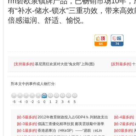
rm碧欧泉镇牌产品，已畅销市场10年
有“补水-储水-锁水”三重功效，带来高
倍感滋润、舒适、愉悦。
頂:
踩:
64
74
[支持最多的]
慕尼黑狂欢派对大批“兔女郎”上阵(图)
[反對最多的]
十
對本文中的事件或人物打分:
-5
-4
-3
-2
-1
0
1
2
3
4
5
[給-5最多的]
2012年教育财政投入占GDP4％ 列财政支出
[給-4最多的]
首位
[給-3最多的]
倡議三查優化精準扶貧 鄺美雲鼓勵中港學
一
[給-2最多的]
生
[給-1最多的]
香港易事泊（HKeSP）——“易联（eLin
人
[給0最多的]