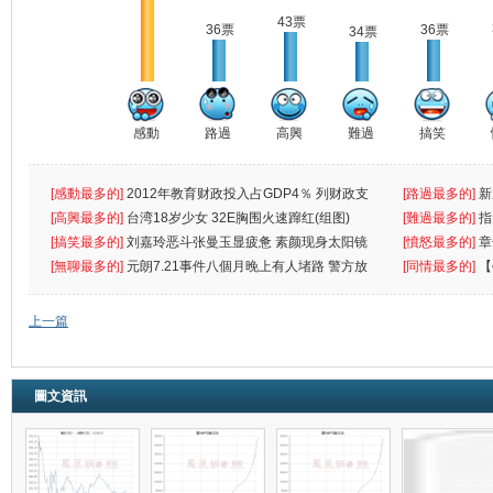
43票
36票
36票
34票
感動
路過
高興
難過
搞笑
[感動最多的]
2012年教育财政投入占GDP4％ 列财政支
[路過最多的]
新
出首位
[高興最多的]
台湾18岁少女 32E胸围火速蹿红(组图)
[難過最多的]
指
[搞笑最多的]
刘嘉玲恶斗张曼玉显疲惫 素颜现身太阳镜
罪
[憤怒最多的]
章
遮
[無聊最多的]
元朗7.21事件八個月晚上有人堵路 警方放
[同情最多的]
【
催
敗
上一篇
圖文資訊