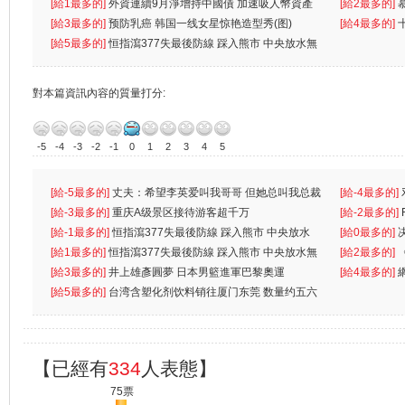
k）”项目
[給1最多的]
外資連續9月淨增持中國債 加速吸人幣資產
[給2最多的]
[給3最多的]
预防乳癌 韩国一线女星惊艳造型秀(图)
[給4最多的]
[給5最多的]
恒指瀉377失最後防線 踩入熊市 中央放水無
對本篇資訊內容的質量打分:
-5
-4
-3
-2
-1
0
1
2
3
4
5
[給-5最多的]
丈夫：希望李英爱叫我哥哥 但她总叫我总裁
[給-4最多的]
先
[給-3最多的]
重庆A级景区接待游客超千万
离
[給-2最多的]
[給-1最多的]
恒指瀉377失最後防線 踩入熊市 中央放水
[給0最多的]
無
[給1最多的]
恒指瀉377失最後防線 踩入熊市 中央放水無
[給2最多的]
[給3最多的]
井上雄彥圓夢 日本男籃進軍巴黎奧運
[給4最多的]
[給5最多的]
台湾含塑化剂饮料销往厦门东莞 数量约五六
兩蚊
【已經有
334
人表態】
75票