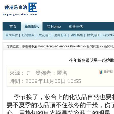
首頁
新聞資訊
@ Home
相册三代
重大事件
|
新聞報道
|
生活資訊
|
財經報道
|
明星娛樂
|
體育資訊
|
科技世
你的位置：
香港易事泊 Hong Kong e-Services Provider
>>
新聞資訊
>>
新聞報
今年秋冬跟明星一起护肤
來源： ת 發佈者：
匿名
排行榜
時間：2009年11月05日 10:55
季节换了，妆台上的化妆品自然也要
要不夏季的妆品顶不住秋冬的干燥，伤
心。用热切的目光探寻笑容甜美的明星