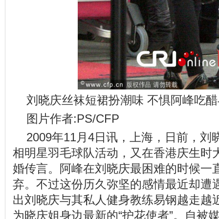
刘晓庆丝袜短裙扮潮味 不惧阿峰吃醋
图片作者:PS/CFP
2009年11月4日讯，上海，日前，
相明星羽毛球队活动，又在香港庆生时
婚传言。阿峰在刘晓庆最困难的时候一
弃。不过这份历久弥坚的感情最近却遭遇
出刘晓庆与其私人健身教练易钢越走越
为晓庆姐身边最新的“护花使者”。自被