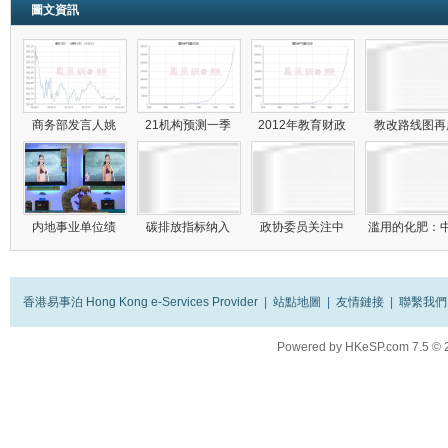
圖文資訊
商务部发言人姚
21机构预测一季
2012年教育财政
教改路线图
内地事业单位绩
碳排放指标纳入
政协委员关注中
滥用的化肥：
香港易事泊 Hong Kong e-Services Provider
|
站點地圖
|
友情鏈接
|
聯繫我們
Powered by
HKeSP.com
7.5
© 