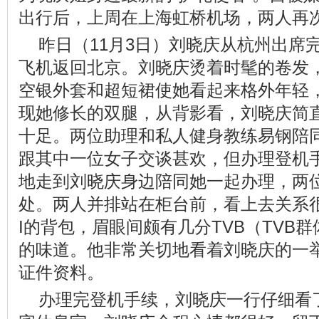
出行后，上周在上海虹桥机场，两人再
昨日（11月3日）刘晓庆从杭州出席
飞机返回北京。刘晓庆烫着时髦的卷发
空银外套和超短裙使她看起来格外年轻
现她修长的双腿，从背影看，刘晓庆简
十足。两位助理和私人健身教练易钢陪
跟其中一位女子交谈甚欢，但办理登机
地走到刘晓庆身边陪同她一起办理，两
处。两人并排站在柜台前，看上去关系很
I的背包，眉眼间颇有几分TVB（TVB
的味道。他非常关切地看着刘晓庆的一
证件资料。
办理完登机手续，刘晓庆一行仔细看