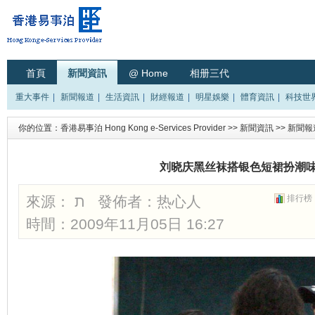
首頁
新聞資訊
@ Home
相册三代
重大事件
|
新聞報道
|
生活資訊
|
財經報道
|
明星娛樂
|
體育資訊
|
科技世
你的位置：
香港易事泊 Hong Kong e-Services Provider
>>
新聞資訊
>>
新聞報
刘晓庆黑丝袜搭银色短裙扮潮味
來源： ת 發佈者：
热心人
排行榜
時間：2009年11月05日 16:27