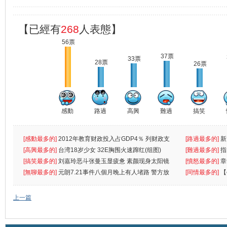
【已經有
268
人表態】
56票
37票
33票
28票
26票
感動
路過
高興
難過
搞笑
[感動最多的]
2012年教育财政投入占GDP4％ 列财政支
[路過最多的]
新
出首位
[高興最多的]
台湾18岁少女 32E胸围火速蹿红(组图)
[難過最多的]
指
[搞笑最多的]
刘嘉玲恶斗张曼玉显疲惫 素颜现身太阳镜
罪
[憤怒最多的]
章
遮
[無聊最多的]
元朗7.21事件八個月晚上有人堵路 警方放
[同情最多的]
【
催
敗
上一篇