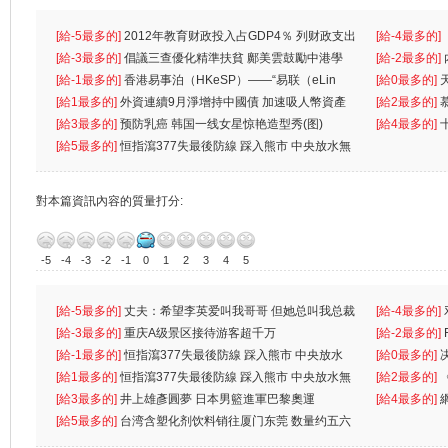
[給-5最多的]
2012年教育财政投入占GDP4％ 列财政支出
[給-4最多的]
首位
[給-3最多的]
倡議三查優化精準扶貧 鄺美雲鼓勵中港學
一
[給-2最多的]
生
[給-1最多的]
香港易事泊（HKeSP）——“易联（eLin
人
[給0最多的]
k）”项目
[給1最多的]
外資連續9月淨增持中國債 加速吸人幣資產
[給2最多的]
[給3最多的]
预防乳癌 韩国一线女星惊艳造型秀(图)
[給4最多的]
[給5最多的]
恒指瀉377失最後防線 踩入熊市 中央放水無
對本篇資訊內容的質量打分:
-5
-4
-3
-2
-1
0
1
2
3
4
5
[給-5最多的]
丈夫：希望李英爱叫我哥哥 但她总叫我总裁
[給-4最多的]
先
[給-3最多的]
重庆A级景区接待游客超千万
离
[給-2最多的]
[給-1最多的]
恒指瀉377失最後防線 踩入熊市 中央放水
[給0最多的]
無
[給1最多的]
恒指瀉377失最後防線 踩入熊市 中央放水無
[給2最多的]
[給3最多的]
井上雄彥圓夢 日本男籃進軍巴黎奧運
[給4最多的]
[給5最多的]
台湾含塑化剂饮料销往厦门东莞 数量约五六
兩蚊