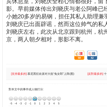
宾休息室，刘晓庆全程心情都很好，留
影。早前媒体传出刘晓庆与老公阿峰已
小她20多岁的易钢，担任其私人助理兼
刘晓庆已出面辟谣，然而这位帅气的私
刘晓庆左右，此次从北京跟到杭州，杭
京，两人朝夕相对，形影不离。
頂:
踩:
58
42
[支持最多的]
慕尼黑狂欢派对大批“兔女郎”上阵(图)
[反對最多的]
十
對本文中的事件或人物打分:
-5
-4
-3
-2
-1
0
1
2
3
4
5