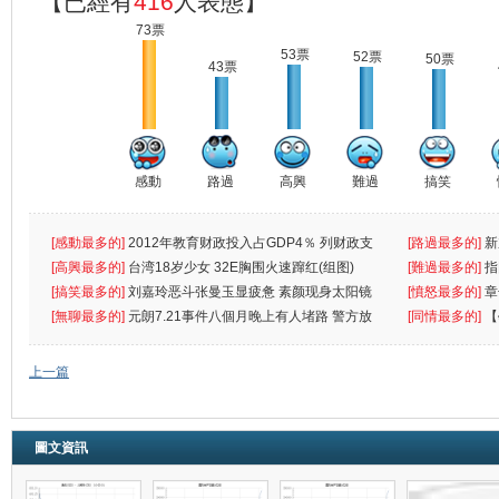
【已經有
416
人表態】
73票
53票
52票
50票
43票
感動
路過
高興
難過
搞笑
[感動最多的]
2012年教育财政投入占GDP4％ 列财政支
[路過最多的]
新
出首位
[高興最多的]
台湾18岁少女 32E胸围火速蹿红(组图)
[難過最多的]
指
[搞笑最多的]
刘嘉玲恶斗张曼玉显疲惫 素颜现身太阳镜
罪
[憤怒最多的]
章
遮
[無聊最多的]
元朗7.21事件八個月晚上有人堵路 警方放
[同情最多的]
【
催
敗
上一篇
圖文資訊