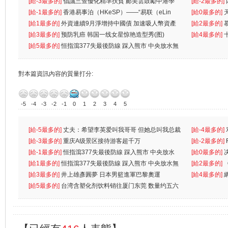
首位
[給-3最多的]
倡議三查優化精準扶貧 鄺美雲鼓勵中港學
一
[給-2最多的]
生
[給-1最多的]
香港易事泊（HKeSP）——“易联（eLin
人
[給0最多的]
k）”项目
[給1最多的]
外資連續9月淨增持中國債 加速吸人幣資產
[給2最多的]
[給3最多的]
预防乳癌 韩国一线女星惊艳造型秀(图)
[給4最多的]
[給5最多的]
恒指瀉377失最後防線 踩入熊市 中央放水無
對本篇資訊內容的質量打分:
-5
-4
-3
-2
-1
0
1
2
3
4
5
[給-5最多的]
丈夫：希望李英爱叫我哥哥 但她总叫我总裁
[給-4最多的]
先
[給-3最多的]
重庆A级景区接待游客超千万
离
[給-2最多的]
[給-1最多的]
恒指瀉377失最後防線 踩入熊市 中央放水
[給0最多的]
無
[給1最多的]
恒指瀉377失最後防線 踩入熊市 中央放水無
[給2最多的]
[給3最多的]
井上雄彥圓夢 日本男籃進軍巴黎奧運
[給4最多的]
[給5最多的]
台湾含塑化剂饮料销往厦门东莞 数量约五六
兩蚊