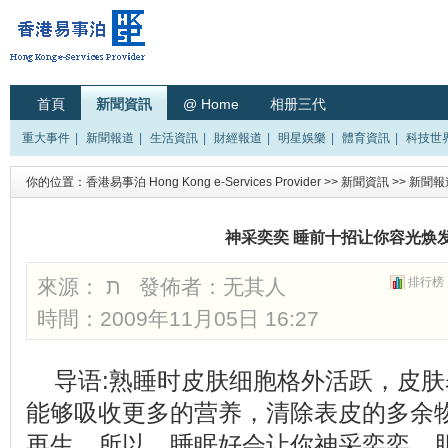
首頁
新聞資訊
@ Home
相册三代
重大事件
|
新聞報道
|
生活資訊
|
財經報道
|
明星娛樂
|
體育資訊
|
科技世
你的位置：
香港易事泊 Hong Kong e-Services Provider
>>
新聞資訊
>>
新聞報
神采奕奕 睡前十招让你容光焕发
來源： ת 發佈者：
无其人
排行榜
時間：2009年11月05日 16:27
导语:熟睡时皮肤细胞格外活跃，皮
能够吸收更多的营养，清除表皮的多余
再生。所以，睡眠好会让你神采奕奕，