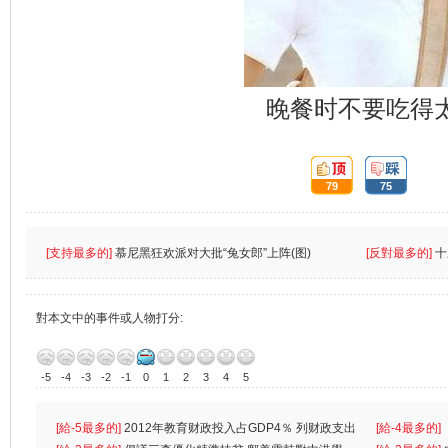
晚餐时不要吃得
頂:
踩:
79
75
[支持最多的]
慕尼黑狂欢派对大批“兔女郎”上阵(图)
[反對最多的]
十
對本文中的事件或人物打分:
-5
-4
-3
-2
-1
0
1
2
3
4
5
[給-5最多的]
2012年教育财政投入占GDP4％ 列财政支出
[給-4最多的]