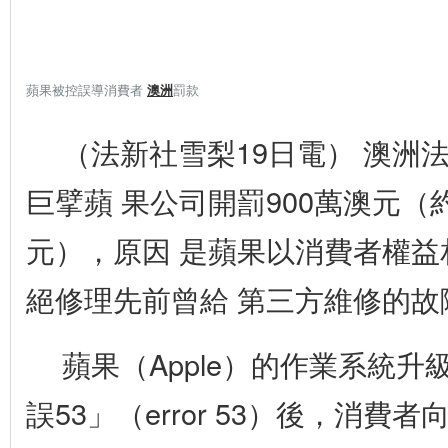
蘋果被控誤導消費者
澳洲
罰款
（法新社雪梨19日電） 澳洲
更
多
巨擘蘋 果公司開罰900萬澳元（約
元），原因 是蘋果以消費者權益
絕修理先前曾給 第三方維修的故
蘋果（Apple）的作業系統
誤53」（error 53）後，消費