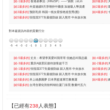
生
[給-1最多的]
香港易事泊（HKeSP）——“易联（eLin
人
[給0最多的]
k）”项目
[給1最多的]
外資連續9月淨增持中國債 加速吸人幣資產
[給2最多的]
[給3最多的]
预防乳癌 韩国一线女星惊艳造型秀(图)
[給4最多的]
[給5最多的]
恒指瀉377失最後防線 踩入熊市 中央放水無
對本篇資訊內容的質量打分:
-5
-4
-3
-2
-1
0
1
2
3
4
5
[給-5最多的]
丈夫：希望李英爱叫我哥哥 但她总叫我总裁
[給-4最多的]
先
[給-3最多的]
重庆A级景区接待游客超千万
离
[給-2最多的]
[給-1最多的]
恒指瀉377失最後防線 踩入熊市 中央放水
[給0最多的]
無
[給1最多的]
恒指瀉377失最後防線 踩入熊市 中央放水無
[給2最多的]
[給3最多的]
井上雄彥圓夢 日本男籃進軍巴黎奧運
[給4最多的]
[給5最多的]
台湾含塑化剂饮料销往厦门东莞 数量约五六
兩蚊
【已經有
238
人表態】