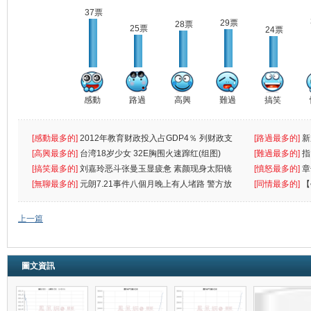
37票
29票
28票
25票
24票
感動
路過
高興
難過
搞笑
[感動最多的]
2012年教育财政投入占GDP4％ 列财政支
[路過最多的]
新
出首位
[高興最多的]
台湾18岁少女 32E胸围火速蹿红(组图)
[難過最多的]
指
[搞笑最多的]
刘嘉玲恶斗张曼玉显疲惫 素颜现身太阳镜
罪
[憤怒最多的]
章
遮
[無聊最多的]
元朗7.21事件八個月晚上有人堵路 警方放
[同情最多的]
【
催
敗
上一篇
圖文資訊