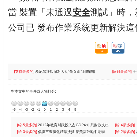
當 裝置「未通過
安全
測試」時，
公司已 發布作業系統更新解決這
頂:
踩:
57
45
[支持最多的]
慕尼黑狂欢派对大批“兔女郎”上阵(图)
[反對最多的]
十
對本文中的事件或人物打分:
-5
-4
-3
-2
-1
0
1
2
3
4
5
[給-5最多的]
2012年教育财政投入占GDP4％ 列财政支出
[給-4最多的]
首位
[給-3最多的]
倡議三查優化精準扶貧 鄺美雲鼓勵中港學
一
[給-2最多的]