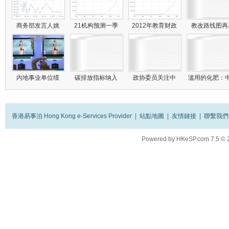
商务部发言人姚
21机构预测一季
2012年教育财政
教改路线图
内地事业单位绩
碳排放指标纳入
政协委员关注中
滥用的化肥：
香港易事泊 Hong Kong e-Services Provider
|
站點地圖
|
友情鏈接
|
聯繫我們
Powered by
HKeSP.com
7.5
© 