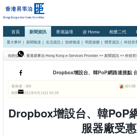
首頁
新聞資訊
香港論壇
@ Home
相册二代
重大事件
|
新聞報道
|
生活資訊
|
財經報道
|
明星娛樂
|
體育資訊
|
科技世
你的位置：
香港易事泊 Hong Kong e-Services Provider
>>
新聞資訊
>>
科技世
Dropbox增設台、韓PoP網路連接點
發佈者：
Bill
排行榜
時間：2021年9月14日 04:39
Dropbox增設台、韓Po
服器廠受惠