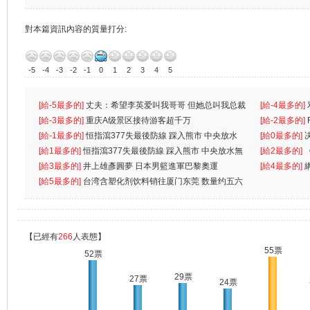
對本篇資訊內容的質量打分:
-5
-4
-3
-2
-1
0
1
2
3
4
5
[給-5最多的]
丈夫：希望李英爱叫我哥哥 但她总叫我总裁
[給-4最多的]
先
[給-3最多的]
重庆A级景区接待游客超千万
离
[給-2最多的]
[給-1最多的]
恒指瀉377失最後防線 踩入熊市 中央放水
[給0最多的]
無
[給1最多的]
恒指瀉377失最後防線 踩入熊市 中央放水無
[給2最多的]
[給3最多的]
井上雄彥圓夢 日本男籃進軍巴黎奧運
[給4最多的]
[給5最多的]
台湾含塑化剂饮料销往厦门东莞 数量约五六
兩蚊
【已經有
266
人表態】
55票
52票
29票
27票
24票