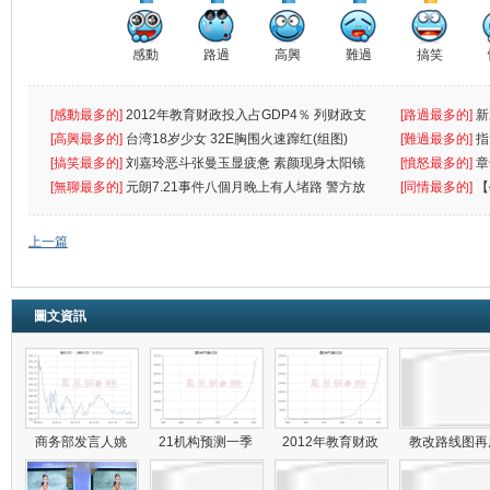
感動
路過
高興
難過
搞笑
[感動最多的]
2012年教育财政投入占GDP4％ 列财政支
[路過最多的]
新
出首位
[高興最多的]
台湾18岁少女 32E胸围火速蹿红(组图)
[難過最多的]
指
[搞笑最多的]
刘嘉玲恶斗张曼玉显疲惫 素颜现身太阳镜
罪
[憤怒最多的]
章
遮
[無聊最多的]
元朗7.21事件八個月晚上有人堵路 警方放
[同情最多的]
【
催
敗
上一篇
圖文資訊
商务部发言人姚
21机构预测一季
2012年教育财政
教改路线图