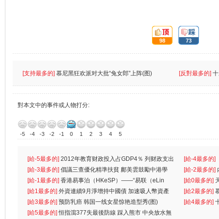
頂:
踩:
98
73
[支持最多的]
慕尼黑狂欢派对大批“兔女郎”上阵(图)
[反對最多的]
十
對本文中的事件或人物打分:
-5
-4
-3
-2
-1
0
1
2
3
4
5
[給-5最多的]
2012年教育财政投入占GDP4％ 列财政支出
[給-4最多的]
首位
[給-3最多的]
倡議三查優化精準扶貧 鄺美雲鼓勵中港學
一
[給-2最多的]
生
[給-1最多的]
香港易事泊（HKeSP）——“易联（eLin
人
[給0最多的]
k）”项目
[給1最多的]
外資連續9月淨增持中國債 加速吸人幣資產
[給2最多的]
[給3最多的]
预防乳癌 韩国一线女星惊艳造型秀(图)
[給4最多的]
[給5最多的]
恒指瀉377失最後防線 踩入熊市 中央放水無