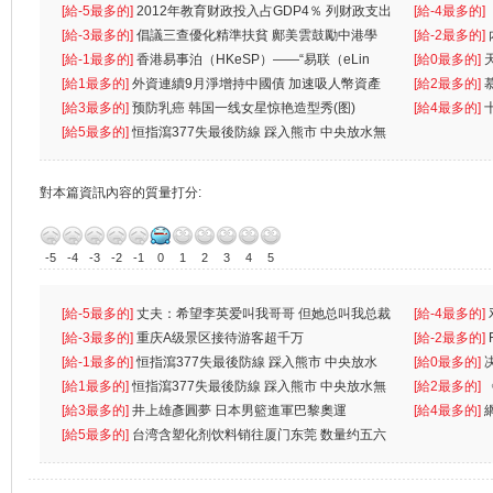
[給-5最多的]
2012年教育财政投入占GDP4％ 列财政支出
[給-4最多的]
首位
[給-3最多的]
倡議三查優化精準扶貧 鄺美雲鼓勵中港學
一
[給-2最多的]
生
[給-1最多的]
香港易事泊（HKeSP）——“易联（eLin
人
[給0最多的]
k）”项目
[給1最多的]
外資連續9月淨增持中國債 加速吸人幣資產
[給2最多的]
[給3最多的]
预防乳癌 韩国一线女星惊艳造型秀(图)
[給4最多的]
[給5最多的]
恒指瀉377失最後防線 踩入熊市 中央放水無
對本篇資訊內容的質量打分:
-5
-4
-3
-2
-1
0
1
2
3
4
5
[給-5最多的]
丈夫：希望李英爱叫我哥哥 但她总叫我总裁
[給-4最多的]
先
[給-3最多的]
重庆A级景区接待游客超千万
离
[給-2最多的]
[給-1最多的]
恒指瀉377失最後防線 踩入熊市 中央放水
[給0最多的]
無
[給1最多的]
恒指瀉377失最後防線 踩入熊市 中央放水無
[給2最多的]
[給3最多的]
井上雄彥圓夢 日本男籃進軍巴黎奧運
[給4最多的]
[給5最多的]
台湾含塑化剂饮料销往厦门东莞 数量约五六
兩蚊