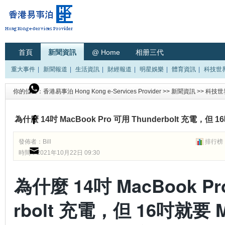
首頁
新聞資訊
@ Home
相册三代
重大事件
|
新聞報道
|
生活資訊
|
財經報道
|
明星娛樂
|
體育資訊
|
科技世
你的位置：
香港易事泊 Hong Kong e-Services Provider
>>
新聞資訊
>>
科技世
為什麼 14吋 MacBook Pro 可用 Thunderbolt 充電，
發佈者：
Bill
排行榜
時間：2021年10月22日 09:30
為什麼 14吋 MacBook Pr
rbolt 充電，但 16吋就要 