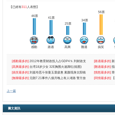
【已經有
311
人表態】
56票
46票
41票
34票
25票
感動
路過
高興
難過
搞笑
[感動最多的]
2012年教育财政投入占GDP4％ 列财政支
[路過最多的]
新
出首位
[高興最多的]
台湾18岁少女 32E胸围火速蹿红(组图)
[難過最多的]
指
[搞笑最多的]
刘嘉玲恶斗张曼玉显疲惫 素颜现身太阳镜
罪
[憤怒最多的]
章
遮
[無聊最多的]
元朗7.21事件八個月晚上有人堵路 警方放
[同情最多的]
【
催
敗
上一篇
圖文資訊