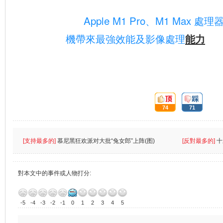
Apple M1 Pro、M1 Max 
機帶來最強效能及影像處理
能力
頂:
踩:
74
71
[支持最多的]
慕尼黑狂欢派对大批“兔女郎”上阵(图)
[反對最多的]
十
對本文中的事件或人物打分:
-5
-4
-3
-2
-1
0
1
2
3
4
5