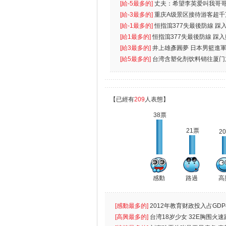
[給-5最多的]
丈夫：希望李英爱叫我哥哥
先
[給-3最多的]
重庆A级景区接待游客超千
[給-1最多的]
恒指瀉377失最後防線 踩
無
[給1最多的]
恒指瀉377失最後防線 踩
[給3最多的]
井上雄彥圓夢 日本男籃進
[給5最多的]
台湾含塑化剂饮料销往厦门
【已經有
209
人表態】
38票
21票
2
感動
路過
高
[感動最多的]
2012年教育财政投入占GDP
出首位
[高興最多的]
台湾18岁少女 32E胸围火速