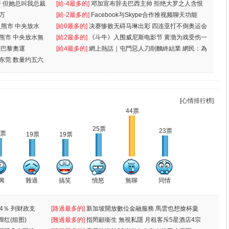
 但她总叫我总裁
[給-4最多的]
邓加宣布辞去巴西主帅 拒绝大罗之人含恨
万
离
[給-2最多的]
Facebook与Skype合作推视频聊天功能
入熊市 中央放水
[給0最多的]
决赛惨败无碍马琳出彩 四连亚打不倒奥运会
入熊市 中央放水無
[給2最多的]
《斗牛》入围威尼斯电影节 黄渤为戏受伤一
軍巴黎奧運
[給4最多的]
網上熱話｜屯門惡人刀削麵終結業 網民：為
东莞 数量约五六
兩蚊
[心情排行榜]
44票
25票
23票
0票
19票
19票
興
難過
搞笑
憤怒
無聊
同情
4％ 列财政支
[路過最多的]
新加坡開放數位金融服務 馬雲也想搶杯羹
蹿红(组图)
[難過最多的]
指罔顧衞生 無視私隱 月租客斥5星酒店4宗