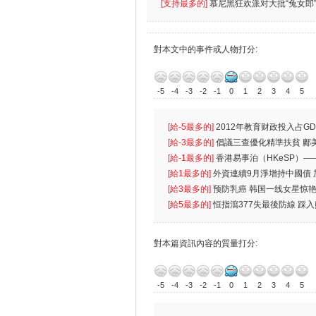
[支持最多的]
慕尼黑狂欢派对大批“兔女郎”
對本文中的事件或人物打分:
-5
-4
-3
-2
-1
0
1
2
3
4
5
[給-5最多的]
2012年教育财政投入占GD
首位
[給-3最多的]
倡議三查優化精準扶貧 鄺
生
[給-1最多的]
香港易事泊（HKeSP）——
k）”项目
[給1最多的]
外資連續9月淨增持中國債
[給3最多的]
预防乳癌 韩国一线女星惊艳
[給5最多的]
恒指瀉377失最後防線 踩
對本篇資訊內容的質量打分:
-5
-4
-3
-2
-1
0
1
2
3
4
5