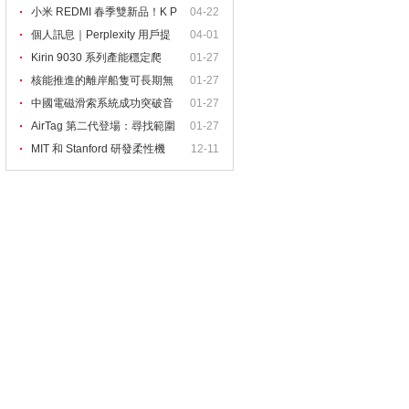
出
小米 REDMI 春季雙新品！K P
04-22
ad
個人訊息｜Perplexity 用戶提
04-01
Kirin 9030 系列產能穩定爬
01-27
核能推進的離岸船隻可長期無
01-27
中國電磁滑索系統成功突破音
01-27
AirTag 第二代登場：尋找範圍
01-27
MIT 和 Stanford 研發柔性機
12-11