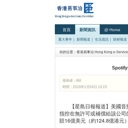
首頁
新聞資訊
@ Home
重大事件
|
新聞報道
|
生活資訊
|
財經報道
你的位置：
香港易事泊 Hong Kong e-Services
Spot
發佈者：
Bill
時間：2018年1月04日 14:23
【星島日報報道】美國音樂出版
指控在無許可或補償給該公司
賠16億美元（約124.8億港元