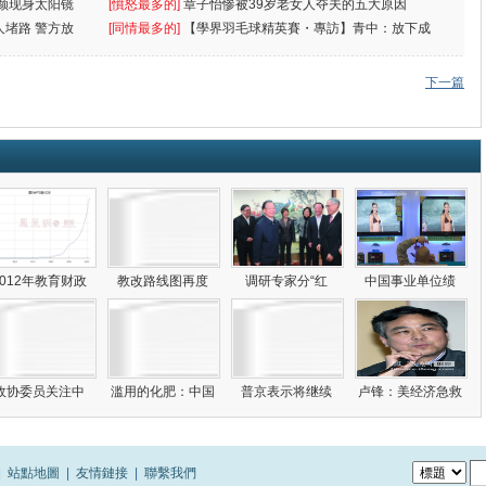
颜现身太阳镜
罪
[憤怒最多的]
章子怡惨被39岁老女人夺夫的五大原因
人堵路 警方放
[同情最多的]
【學界羽毛球精英賽・專訪】青中：放下成
敗
下一篇
2012年教育财政
教改路线图再度
调研专家分“红
中国事业单位绩
政协委员关注中
滥用的化肥：中国
普京表示将继续
卢锋：美经济急救
|
站點地圖
|
友情鏈接
|
聯繫我們