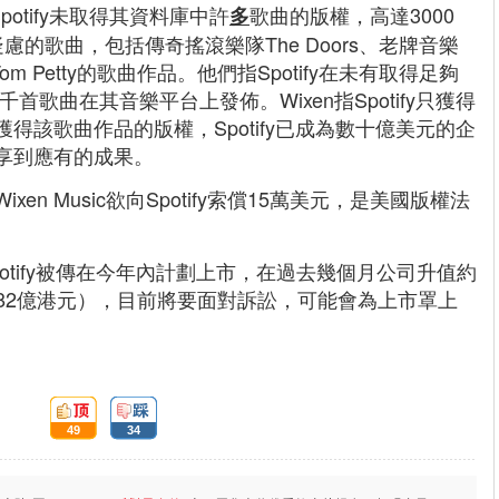
potify未取得其資料庫中許
歌曲的版權，高達3000
多
的歌曲，包括傳奇搖滾樂隊The Doors、老牌音樂
Tom Petty的歌曲作品。他們指Spotify在未有取得足夠
數千首歌曲在其音樂平台上發佈。Wixen指Spotify只獲得
得該歌曲作品的版權，Spotify已成為數十億美元的企
享到應有的成果。
en Music欲向Spotify索償15萬美元，是美國版權法
。Spotify被傳在今年內計劃上市，在過去幾個月公司升值約
,482億港元），目前將要面對訴訟，可能會為上市罩上
頂:
踩:
49
34