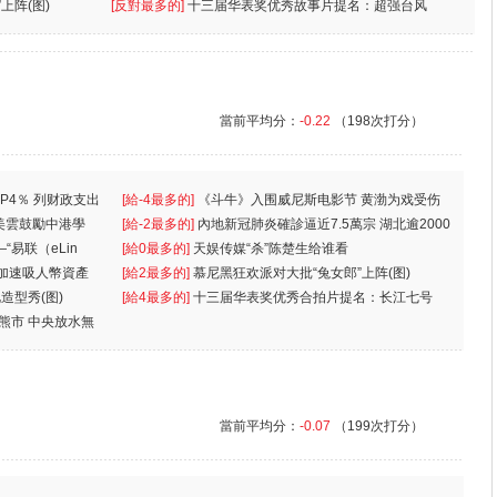
上阵(图)
[反對最多的]
十三届华表奖优秀故事片提名：超强台风
當前平均分：
-0.22
（198次打分）
P4％ 列财政支出
[給-4最多的]
《斗牛》入围威尼斯电影节 黄渤为戏受伤
美雲鼓勵中港學
一
[給-2最多的]
內地新冠肺炎確診逼近7.5萬宗 湖北逾2000
“易联（eLin
人
[給0最多的]
天娱传媒“杀”陈楚生给谁看
 加速吸人幣資產
[給2最多的]
慕尼黑狂欢派对大批“兔女郎”上阵(图)
造型秀(图)
[給4最多的]
十三届华表奖优秀合拍片提名：长江七号
入熊市 中央放水無
當前平均分：
-0.07
（199次打分）