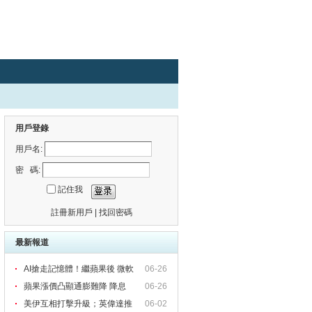
用戶登錄
用戶名:
密 碼:
記住我
註冊新用戶
|
找回密碼
最新報道
AI搶走記憶體！繼蘋果後 微軟
06-26
蘋果漲價凸顯通膨難降 降息
06-26
美伊互相打擊升級；英偉達推
06-02