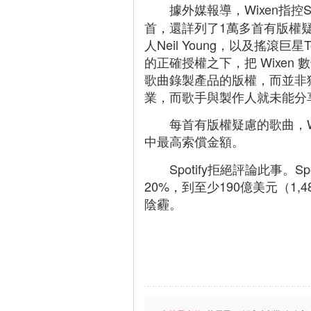
據外媒報導，Wixen指控S
首，還詳列了1萬多首有版權疑慮
人Neil Young，以及搖滾巨星
的正確授權之下，把 Wixen 
歌曲錄製產品的版權，而並非獲
業，而歌手與製作人就未能分
每首有版權疑慮的歌曲，Wix
中最高索償金額。
Spotify拒絕評論此事
20%，到至少190億美元（1
陰霾。