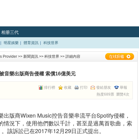
相册三代
|
明星娛樂
|
體育資訊
|
科技世界
 Provider
>>
新聞資訊
>>
科技世界
>> 詳細內容
ify被音樂出版商告侵權 索償16億美元
排行榜
收藏
打印
發給朋友
舉報
熱度689票 瀏覽4次
商Wixen Music控告音樂串流平台Spotify侵權，
的情況下，使用他們數以千計，甚至是過萬首歌曲，索
）。該訴訟已在2017年12月29日正式提出。