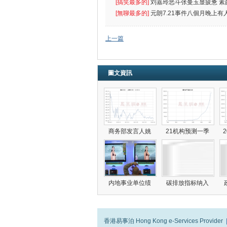
[搞笑最多的]
刘嘉玲恶斗张曼玉显疲惫 素
遮
[無聊最多的]
元朗7.21事件八個月晚上有
催
上一篇
圖文資訊
商务部发言人姚
21机构预测一季
内地事业单位绩
碳排放指标纳入
香港易事泊 Hong Kong e-Services Provider