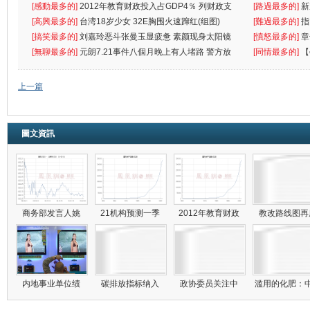
[感動最多的]
2012年教育财政投入占GDP4％ 列财政支
[路過最多的]
新
出首位
[高興最多的]
台湾18岁少女 32E胸围火速蹿红(组图)
[難過最多的]
指
[搞笑最多的]
刘嘉玲恶斗张曼玉显疲惫 素颜现身太阳镜
罪
[憤怒最多的]
章
遮
[無聊最多的]
元朗7.21事件八個月晚上有人堵路 警方放
[同情最多的]
【
催
敗
上一篇
圖文資訊
商务部发言人姚
21机构预测一季
2012年教育财政
教改路线图
内地事业单位绩
碳排放指标纳入
政协委员关注中
滥用的化肥：