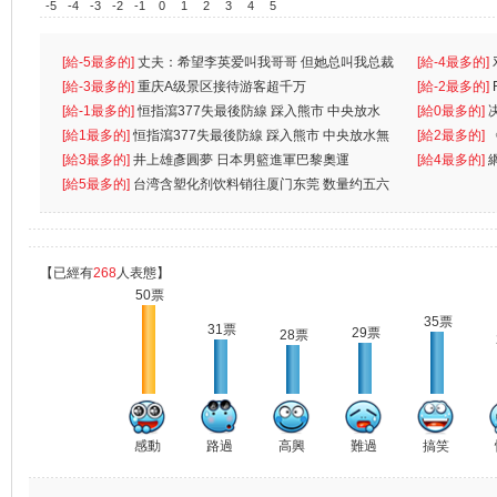
-5
-4
-3
-2
-1
0
1
2
3
4
5
[給-5最多的]
丈夫：希望李英爱叫我哥哥 但她总叫我总裁
[給-4最多的]
先
[給-3最多的]
重庆A级景区接待游客超千万
离
[給-2最多的]
[給-1最多的]
恒指瀉377失最後防線 踩入熊市 中央放水
[給0最多的]
無
[給1最多的]
恒指瀉377失最後防線 踩入熊市 中央放水無
[給2最多的]
[給3最多的]
井上雄彥圓夢 日本男籃進軍巴黎奧運
[給4最多的]
[給5最多的]
台湾含塑化剂饮料销往厦门东莞 数量约五六
兩蚊
【已經有
268
人表態】
50票
35票
31票
29票
28票
感動
路過
高興
難過
搞笑