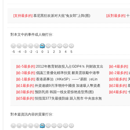
[支持最多的]
慕尼黑狂欢派对大批“兔女郎”上阵(图)
[反對最多的]
十
對本文中的事件或人物打分:
-5
-4
-3
-2
-1
0
1
2
3
4
5
[給-5最多的]
2012年教育财政投入占GDP4％ 列财政支出
[給-4最多的]
首位
[給-3最多的]
倡議三查優化精準扶貧 鄺美雲鼓勵中港學
一
[給-2最多的]
生
[給-1最多的]
香港易事泊（HKeSP）——“易联（eLin
人
[給0最多的]
k）”项目
[給1最多的]
外資連續9月淨增持中國債 加速吸人幣資產
[給2最多的]
[給3最多的]
预防乳癌 韩国一线女星惊艳造型秀(图)
[給4最多的]
[給5最多的]
恒指瀉377失最後防線 踩入熊市 中央放水無
對本篇資訊內容的質量打分: