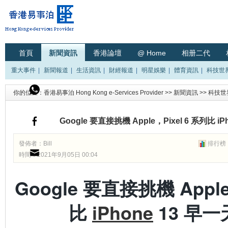
首頁
新聞資訊
香港論壇
@ Home
相册二代
重大事件
|
新聞報道
|
生活資訊
|
財經報道
|
明星娛樂
|
體育資訊
|
科技世
你的位置：
香港易事泊 Hong Kong e-Services Provider
>>
新聞資訊
>>
科技世
Google 要直接挑機 Apple，Pixel 6 系列比 i
發佈者：
Bill
排行榜
時間：2021年9月05日 00:04
Google 要直接挑機 Apple
比
iPhone
13 早