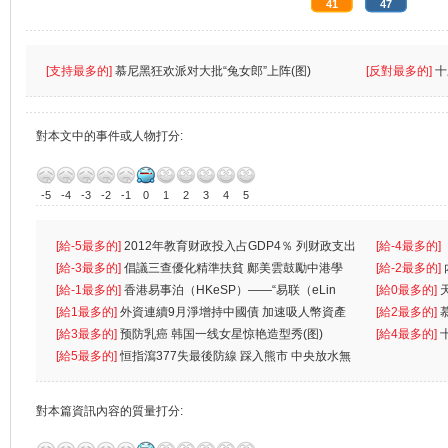
41
47
[支持最多的]
慕尼黑狂欢派对大批“兔女郎”上阵(图)
[反對最多的]
十
對本文中的事件或人物打分:
-5
-4
-3
-2
-1
0
1
2
3
4
5
[給-5最多的]
2012年教育财政投入占GDP4％ 列财政支出
[給-4最多的]
首位
[給-3最多的]
倡議三查優化精準扶貧 鄺美雲鼓勵中港學
一
[給-2最多的]
生
[給-1最多的]
香港易事泊（HKeSP）——“易联（eLin
人
[給0最多的]
k）”项目
[給1最多的]
外資連續9月淨增持中國債 加速吸人幣資產
[給2最多的]
[給3最多的]
预防乳癌 韩国一线女星惊艳造型秀(图)
[給4最多的]
[給5最多的]
恒指瀉377失最後防線 踩入熊市 中央放水無
對本篇資訊內容的質量打分: