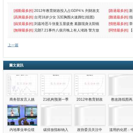
[感動最多的]
2012年教育财政投入占GDP4％ 列财政支
[路過最多的]
新
出首位
[高興最多的]
台湾18岁少女 32E胸围火速蹿红(组图)
[難過最多的]
指
[搞笑最多的]
刘嘉玲恶斗张曼玉显疲惫 素颜现身太阳镜
罪
[憤怒最多的]
章
遮
[無聊最多的]
元朗7.21事件八個月晚上有人堵路 警方放
[同情最多的]
【
催
敗
上一篇
圖文資訊
商务部发言人姚
21机构预测一季
2012年教育财政
教改路线图
内地事业单位绩
碳排放指标纳入
政协委员关注中
滥用的化肥：