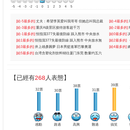
-5
-4
-3
-2
-1
0
1
2
3
4
5
[給-5最多的]
丈夫：希望李英爱叫我哥哥 但她总叫我总裁
[給-4最多的]
先
[給-3最多的]
重庆A级景区接待游客超千万
离
[給-2最多的]
[給-1最多的]
恒指瀉377失最後防線 踩入熊市 中央放水
[給0最多的]
無
[給1最多的]
恒指瀉377失最後防線 踩入熊市 中央放水無
[給2最多的]
[給3最多的]
井上雄彥圓夢 日本男籃進軍巴黎奧運
[給4最多的]
[給5最多的]
台湾含塑化剂饮料销往厦门东莞 数量约五六
兩蚊
【已經有
268
人表態】
39票
38票
32票
31票
30票
感動
路過
高興
難過
搞笑