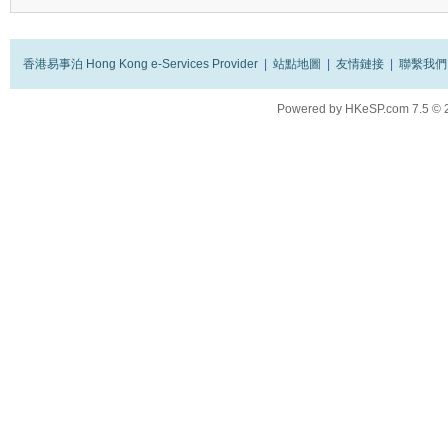
香港易事泊 Hong Kong e-Services Provider
|
站點地圖
|
友情鏈接
|
聯繫我們
Powered by
HKeSP.com
7.5
© 