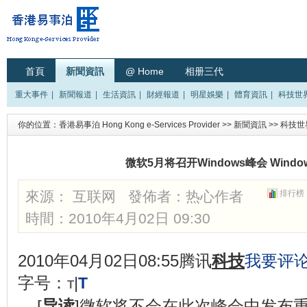
首頁
新聞資訊
@ Home
相册三代
重大事件
|
新聞報道
|
生活資訊
|
財經報道
|
明星娛樂
|
體育資訊
|
科技世
你的位置：
香港易事泊 Hong Kong e-Services Provider
>>
新聞資訊
>>
科技世
微软5月将召开Windows峰会 Wind
來源： 互联网 發佈者：
热心作者
排行榜
時間：2010年4月02日 09:30
2010年04月02日08:55
腾讯
科技
我要评
字号：
|
T
T
[
导读
]微软将不会在此次峰会中发布