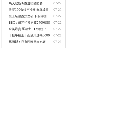
馬天尼斯考慮退出國際賽
07-22
決賽120分鐘坐冷板 拿奧達路
07-22
葉士域治簽法達胡 下個目標
07-22
BBC：般茅拒放史葛6400萬鎊
07-22
上
全英最貴 羅渣士1.17億鎊上
07-22
【狂牛稱王】西班牙進帳5000
07-21
馬圖斯：只有西班牙在比賽
07-21