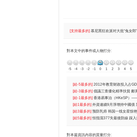
[支持最多的]
慕尼黑狂欢派对大批“兔女郎”
對本文中的事件或人物打分:
-5
-4
-3
-2
-1
0
1
2
3
4
5
[給-5最多的]
2012年教育财政投入占GD
首位
[給-3最多的]
倡議三查優化精準扶貧 鄺
生
[給-1最多的]
香港易事泊（HKeSP）——
k）”项目
[給1最多的]
外資連續9月淨增持中國債
[給3最多的]
预防乳癌 韩国一线女星惊艳
[給5最多的]
恒指瀉377失最後防線 踩
對本篇資訊內容的質量打分: