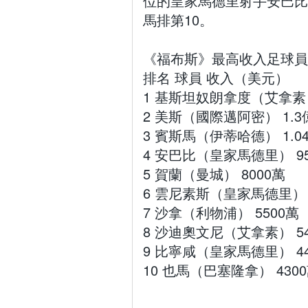
位的皇家馬德里射手安巴比
馬排第10。
《福布斯》最高收入足球員
排名 球員 收入（美元）
1 基斯坦奴朗拿度（艾拿素）
2 美斯（國際邁阿密） 1.3
3 賓斯馬（伊蒂哈德） 1.0
4 安巴比（皇家馬德里） 95
5 賀蘭（曼城） 8000萬
6 雲尼素斯（皇家馬德里） 
7 沙拿（利物浦） 5500萬
8 沙迪奧文尼（艾拿素） 54
9 比寧咸（皇家馬德里） 44
10 也馬（巴塞隆拿） 430