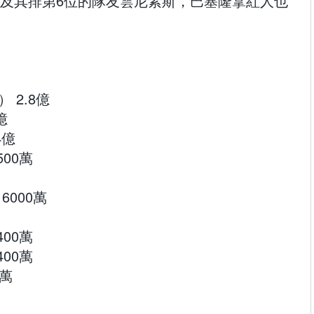
及其排第6位的隊友雲尼素斯，巴塞隆拿紅人也
 2.8億
億
4億
00萬
6000萬
00萬
00萬
0萬