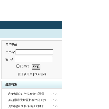
用戶登錄
用戶名:
密 碼:
記住我
註冊新用戶
|
找回密碼
最新報道
利物浦抵美 伊拉奧拿強調需
07-22
英超隊最受世盃影響？阿仙奴
07-22
有
曼城開操 加利殊獨訓去向未
07-22