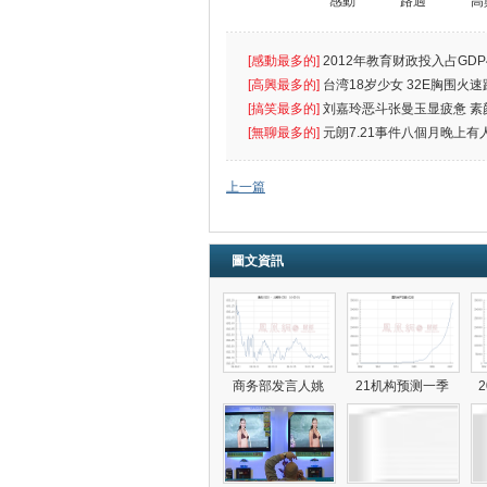
感動
路過
高
[感動最多的]
2012年教育财政投入占GDP
出首位
[高興最多的]
台湾18岁少女 32E胸围火速
[搞笑最多的]
刘嘉玲恶斗张曼玉显疲惫 素
遮
[無聊最多的]
元朗7.21事件八個月晚上有
催
上一篇
圖文資訊
商务部发言人姚
21机构预测一季