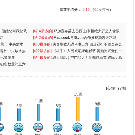
當前平均分：
-0.11
（65次打分）
 但她总叫我总裁
[給-4最多的]
邓加宣布辞去巴西主帅 拒绝大罗之人含恨
万
离
[給-2最多的]
Facebook与Skype合作推视频聊天功能
入熊市 中央放水
[給0最多的]
决赛惨败无碍马琳出彩 四连亚打不倒奥运会
入熊市 中央放水無
[給2最多的]
《斗牛》入围威尼斯电影节 黄渤为戏受伤一
軍巴黎奧運
[給4最多的]
網上熱話｜屯門惡人刀削麵終結業 網民：為
东莞 数量约五六
兩蚊
[心情排行榜]
15票
11票
票
9票
8票
8票