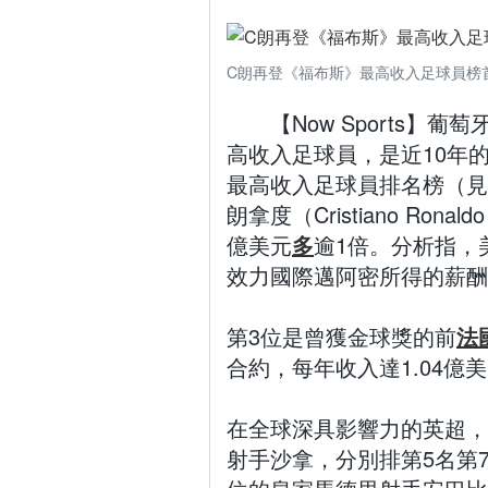
C朗再登《福布斯》最高收入足球員榜
【Now Sports
高收入足球員，是近10年的
最高收入足球員排名榜（見
朗拿度（Cristiano Ro
億美元
多
逾1倍。分析指，
效力國際邁阿密所得的薪酬
第3位是曾獲金球獎的前
法
合約，每年收入達1.04億
在全球深具影響力的英超，
射手沙拿，分別排第5名第