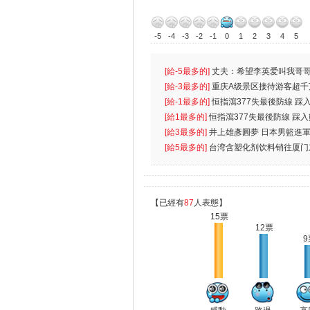
-5
-4
-3
-2
-1
0
1
2
3
4
5
[給-5最多的]
丈夫：希望李英爱叫我哥哥
先
[給-3最多的]
重庆A级景区接待游客超千
[給-1最多的]
恒指瀉377失最後防線 踩
無
[給1最多的]
恒指瀉377失最後防線 踩
[給3最多的]
井上雄彥圓夢 日本男籃進
[給5最多的]
台湾含塑化剂饮料销往厦门
【已經有
87
人表態】
15票
12票
9