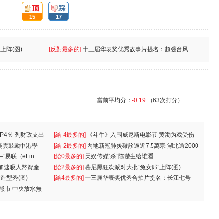
頂:
踩:
15
17
上阵(图)
[反對最多的]
十三届华表奖优秀故事片提名：超强台风
當前平均分：
-0.19
（63次打分）
P4％ 列财政支出
[給-4最多的]
《斗牛》入围威尼斯电影节 黄渤为戏受伤
美雲鼓勵中港學
一
[給-2最多的]
內地新冠肺炎確診逼近7.5萬宗 湖北逾2000
“易联（eLin
人
[給0最多的]
天娱传媒“杀”陈楚生给谁看
 加速吸人幣資產
[給2最多的]
慕尼黑狂欢派对大批“兔女郎”上阵(图)
造型秀(图)
[給4最多的]
十三届华表奖优秀合拍片提名：长江七号
入熊市 中央放水無