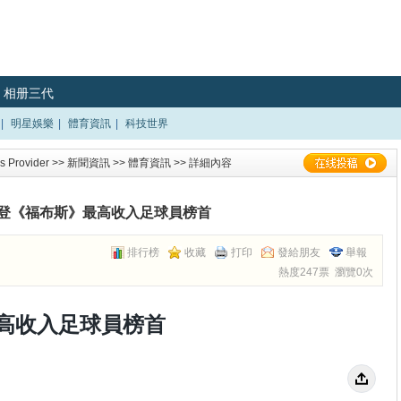
相册三代
|
明星娛樂
|
體育資訊
|
科技世界
 Provider
>>
新聞資訊
>>
體育資訊
>> 詳細內容
登《福布斯》最高收入足球員榜首
排行榜
收藏
打印
發給朋友
舉報
熱度247票 瀏覽0次
高收入足球員榜首