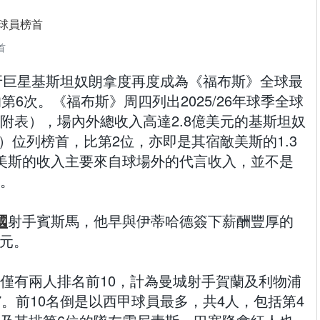
首
】葡萄牙巨星基斯坦奴朗拿度再度成為《福布斯》全球最
第6次。《福布斯》周四列出2025/26年球季全球
附表），場內外總收入高達2.8億美元的基斯坦奴
naldo）位列榜首，比第2位，亦即是其宿敵美斯的1.3
美斯的收入主要來自球場外的代言收入，並不是
。
國
射手賓斯馬，他早與伊蒂哈德簽下薪酬豐厚的
美元。
僅有兩人排名前10，計為曼城射手賀蘭及利物浦
7。前10名倒是以西甲球員最多，共4人，包括第4