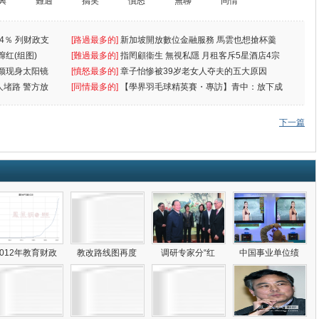
興
難過
搞笑
憤怒
無聊
同情
4％ 列财政支
[路過最多的]
新加坡開放數位金融服務 馬雲也想搶杯羹
蹿红(组图)
[難過最多的]
指罔顧衞生 無視私隱 月租客斥5星酒店4宗
颜现身太阳镜
罪
[憤怒最多的]
章子怡惨被39岁老女人夺夫的五大原因
人堵路 警方放
[同情最多的]
【學界羽毛球精英賽・專訪】青中：放下成
敗
下一篇
2012年教育财政
教改路线图再度
调研专家分“红
中国事业单位绩